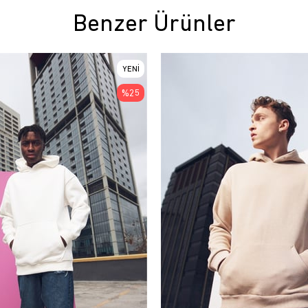
Benzer Ürünler
YENI
ÜRÜN
%25