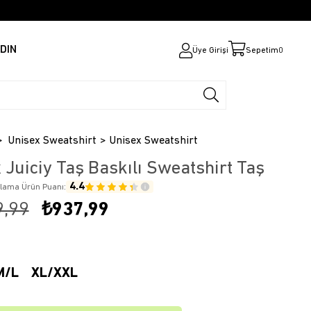
DIN
Üye Girişi
Sepetim
0
Unisex Sweatshirt
Unisex Sweatshirt
 Juiciy Taş Baskılı Sweatshirt Taş
4.4
alama Ürün Puanı:
9,99
₺937,99
M/L
XL/XXL