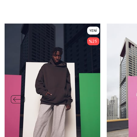
YENI
ÜRÜN
%25