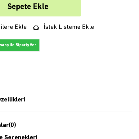
ilere Ekle
İstek Listeme Ekle
app ile Sipariş Ver
zellikleri
lar
(0)
 Seçenekleri