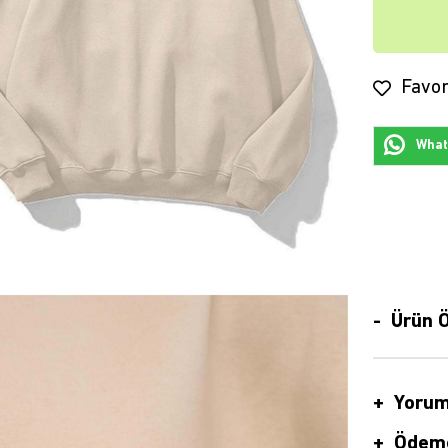
Favor
Whats
Ürün Ö
Yorum
Ödeme