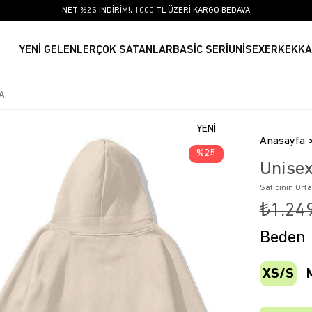
NET %25 İNDİRİM!, 1000 TL ÜZERİ KARGO BEDAVA
YENİ GELENLER
ÇOK SATANLAR
BASİC SERİ
UNİSEX
ERKEK
KA
YENI
Anasayfa
ÜRÜN
25
Unisex
Satıcının Ort
₺1.24
Beden
XS/S