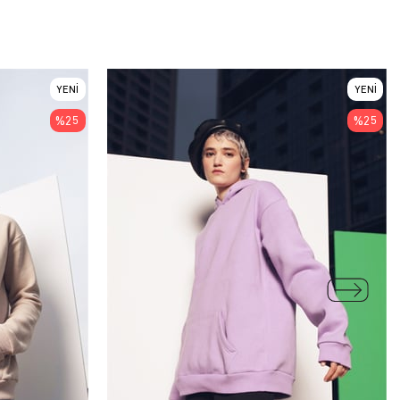
YENI
YENI
ÜRÜN
ÜRÜN
%25
%25