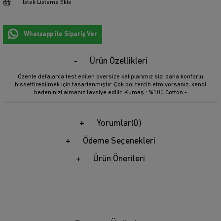
İstek Listeme Ekle
Whatsapp ile Sipariş Ver
Ürün Özellikleri
Özenle defalarca test edilen oversize kalıplarımız sizi daha konforlu
hissettirebilmek için tasarlanmıştır. Çok bol tercih etmiyorsanız, kendi
bedeninizi almanız tavsiye edilir. Kumaş : %100 Cotton -
Yorumlar
(0)
Ödeme Seçenekleri
Ürün Önerileri