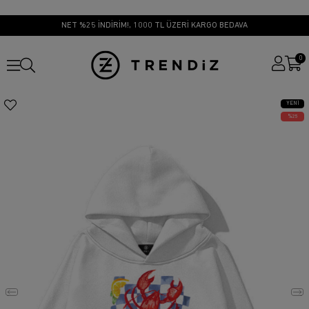
NET %25 İNDİRİM!, 1000 TL ÜZERİ KARGO BEDAVA
0
YENI
ÜRÜN
25