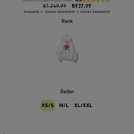
4.4
Satıcının Ortalama Ürün Puanı:
₺1.249,99
₺937,99
Anasayfa
Unisex Sweatshirt
Unisex Sweatshirt
Beden
XS/S
M/L
XL/XXL