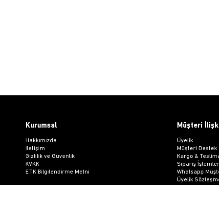
Kurumsal
Müşteri İlişk
Hakkımızda
Üyelik
İletişim
Müşteri Destek
Gizlilik ve Güvenlik
Kargo & Teslim
KVKK
Sipariş İşlemler
ETK Bilgilendirme Metni
Whatsapp Müşte
Üyelik Sözleşm
Mesafeli Satış
Ön Bilgilendir
Kargo Takip