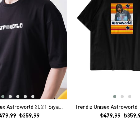
Trendiz Unisex Astroworld 2021 Siyah Tshirt
479,99
₺359,99
₺479,99
₺359,