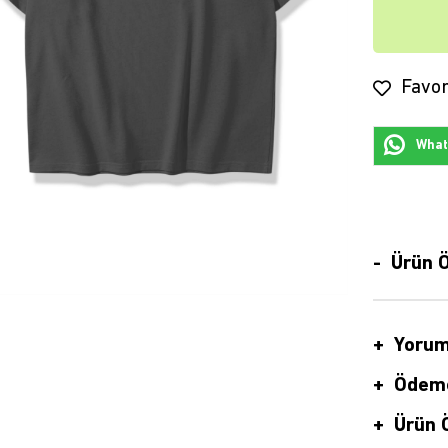
Favor
Whats
Ürün Ö
Yorum
Ödeme
Ürün Ö