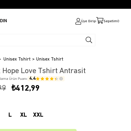
DIN
Üye Girişi
Sepetim
0
Unisex Tshirt
Unisex Tshirt
 Hope Love Tshirt Antrasit
4.4
alama Ürün Puanı:
99
₺412,99
L
XL
XXL