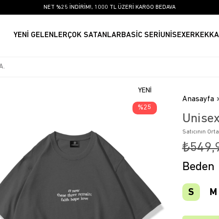
NET %25 İNDİRİM!, 1000 TL ÜZERİ KARGO BEDAVA
YENİ GELENLER
ÇOK SATANLAR
BASİC SERİ
UNİSEX
ERKEK
KA
YENI
Anasayfa
ÜRÜN
25
Unisex
Satıcının Ort
₺549,
Beden
S
M