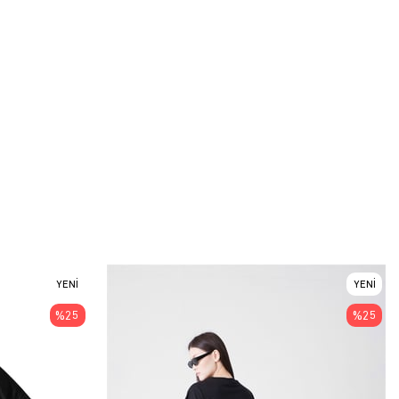
YENI
YENI
ÜRÜN
ÜRÜN
%25
%25