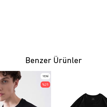
Benzer Ürünler
YENI
ÜRÜN
%25