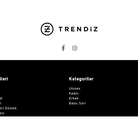
ileri
Kategoriler
Unisex
Kadın
at
Erkek
i
Basic Seri
ri Destek
esi
 Sözleşmesi
me Formu