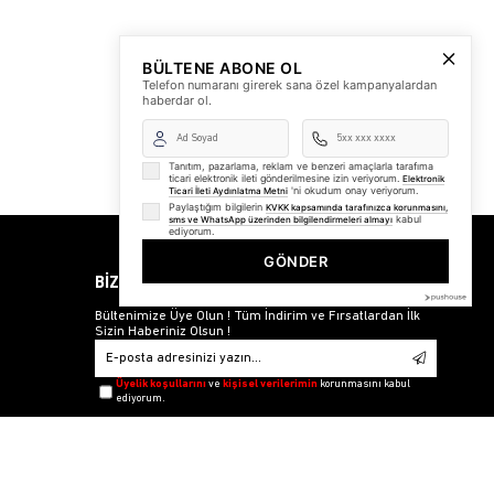
BÜLTENE ABONE OL
Telefon numaranı girerek sana özel kampanyalardan
haberdar ol.
Tanıtım, pazarlama, reklam ve benzeri amaçlarla tarafıma
ticari elektronik ileti gönderilmesine izin veriyorum.
Elektronik
'ni okudum onay veriyorum.
Ticari İleti Aydınlatma Metni
Paylaştığım bilgilerin
KVKK kapsamında tarafınızca korunmasını,
kabul
sms ve WhatsApp üzerinden bilgilendirmeleri almayı
ediyorum.
GÖNDER
BİZDEN HABERLER
Bültenimize Üye Olun ! Tüm İndirim ve Fırsatlardan İlk
Sizin Haberiniz Olsun !
Üyelik koşullarını
ve
kişisel verilerimin
korunmasını kabul
ediyorum.