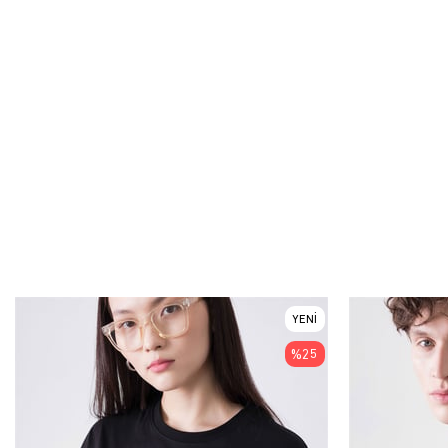
YENI
ÜRÜN
%25