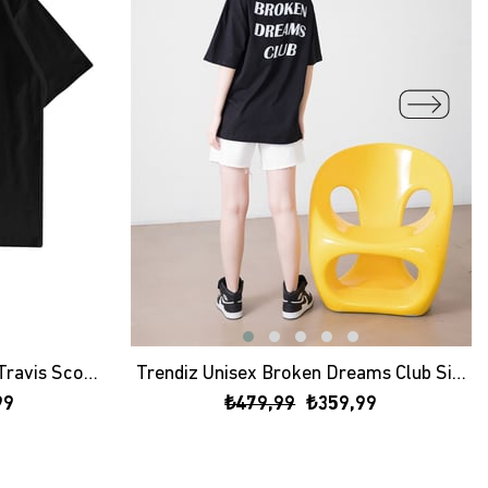
Trendiz Unisex Astroworld Travis Scott Siyah Tshirt
Trendiz Unisex Broken Dreams Club Siyah Tshirt
99
₺479,99
₺359,99