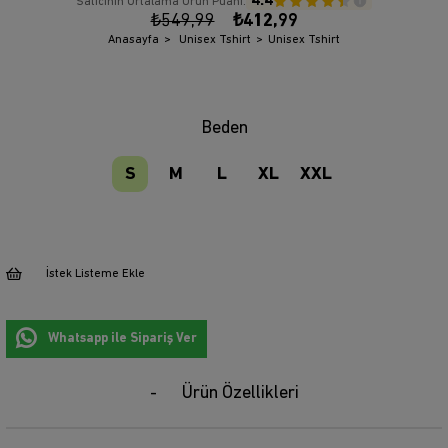
4.4
Satıcının Ortalama Ürün Puanı:
₺549,99
₺412,99
Anasayfa
Unisex Tshirt
Unisex Tshirt
Beden
S
M
L
XL
XXL
İstek Listeme Ekle
Whatsapp ile Sipariş Ver
Ürün Özellikleri