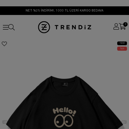
NET %25 İNDİRİM!, 1000 TL ÜZERİ KARGO BEDAVA
0
YENI
ÜRÜN
25