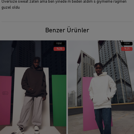
Oversize sweat zaten ama ben yinede m beden aldim s giymeme ragmen
guzel oldu
Benzer Ürünler
YENI
YENI
ÜRÜN
ÜRÜN
%25
%25