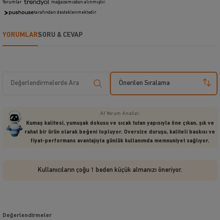
Yorumlar
mağazamızdan alınmıştır.
tarafından desteklenmektedir.
YORUMLAR
SORU & CEVAP
Önerilen Sıralama
AI Yorum Analizi:
Kumaş kalitesi, yumuşak dokusu ve sıcak tutan yapısıyla öne çıkan, şık ve
rahat bir ürün olarak beğeni topluyor. Oversize duruşu, kaliteli baskısı ve
fiyat-performans avantajıyla günlük kullanımda memnuniyet sağlıyor.
Kullanıcıların çoğu 1 beden küçük almanızı öneriyor.
Değerlendirmeler