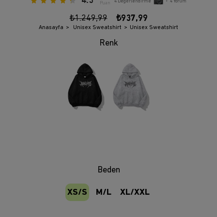
4.3
4
Değerlendirme
•
4
Yorum
Puan
₺1.249,99
₺937,99
Anasayfa
Unisex Sweatshirt
Unisex Sweatshirt
Beden
XS/S
M/L
XL/XXL