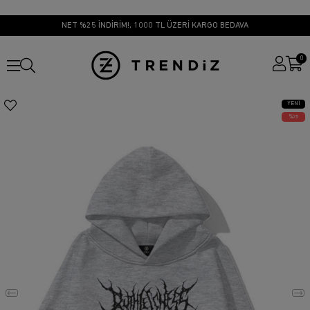
NET %25 İNDİRİM!, 1000 TL ÜZERİ KARGO BEDAVA
0
YENI
ÜRÜN
25