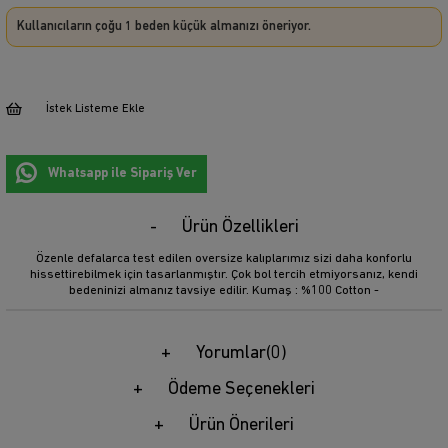
Kullanıcıların çoğu 1 beden küçük almanızı öneriyor.
İstek Listeme Ekle
Whatsapp ile Sipariş Ver
Ürün Özellikleri
Özenle defalarca test edilen oversize kalıplarımız sizi daha konforlu
hissettirebilmek için tasarlanmıştır. Çok bol tercih etmiyorsanız, kendi
bedeninizi almanız tavsiye edilir. Kumaş : %100 Cotton -
Yorumlar
(0)
Ödeme Seçenekleri
Ürün Önerileri