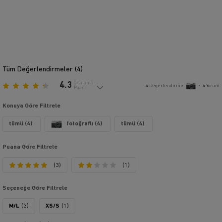
Tüm Değerlendirmeler (
4
)
4.3
Ortalama
4
Değerlendirme
•
4
Yorum
Puan
Konuya Göre Filtrele
tümü (4)
fotoğraflı (4)
tümü (4)
Puana Göre Filtrele
(3)
(1)
Seçeneğe Göre Filtrele
M/L
(3)
XS/S
(1)