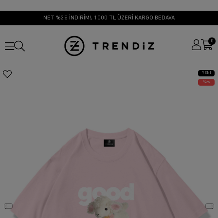
NET %25 İNDİRİM!, 1000 TL ÜZERİ KARGO BEDAVA
0
YENI
ÜRÜN
25