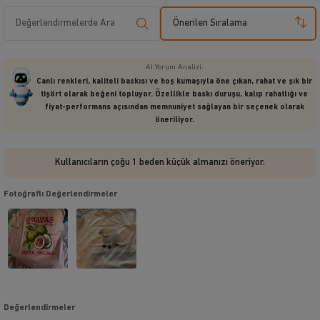
Önerilen Sıralama
AI Yorum Analizi:
Canlı renkleri, kaliteli baskısı ve hoş kumaşıyla öne çıkan, rahat ve şık bir
tişört olarak beğeni topluyor. Özellikle baskı duruşu, kalıp rahatlığı ve
fiyat-performans açısından memnuniyet sağlayan bir seçenek olarak
öneriliyor.
Kullanıcıların çoğu 1 beden küçük almanızı öneriyor.
Fotoğraflı Değerlendirmeler
Değerlendirmeler