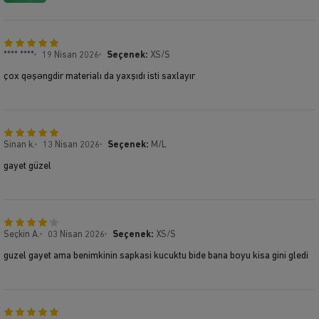
**** ****
19 Nisan 2026
Seçenek:
XS/S
çox qəşəngdir materialı da yaxşıdı isti saxlayır
Sinan k.
13 Nisan 2026
Seçenek:
M/L
gayet güzel
Seçkin A.
03 Nisan 2026
Seçenek:
XS/S
guzel gayet ama benimkinin sapkasi kucuktu bide bana boyu kisa gini gledi