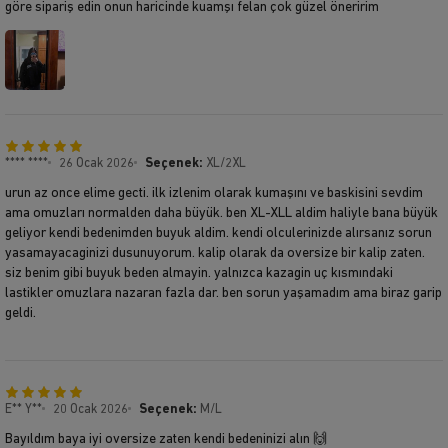
göre sipariş edin onun haricinde kuamşı felan çok güzel öneririm
**** ****
26 Ocak 2026
Seçenek:
XL/2XL
urun az once elime gecti. ilk izlenim olarak kumaşını ve baskisini sevdim
ama omuzları normalden daha büyük. ben XL-XLL aldim haliyle bana büyük
geliyor kendi bedenimden buyuk aldim. kendi olculerinizde alırsanız sorun
yasamayacaginizi dusunuyorum. kalip olarak da oversize bir kalip zaten.
siz benim gibi buyuk beden almayin. yalnızca kazagin uç kısmındaki
lastikler omuzlara nazaran fazla dar. ben sorun yaşamadım ama biraz garip
geldi.
E** Y**
20 Ocak 2026
Seçenek:
M/L
Bayıldım baya iyi oversize zaten kendi bedeninizi alın 🙌