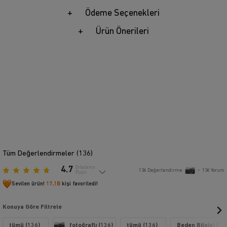
Ödeme Seçenekleri
Ürün Önerileri
Tüm Değerlendirmeler (
136
)
4.7
Ortalama
136
Değerlendirme
•
136
Yorum
Puan
Sevilen ürün!
17,1B
kişi favoriledi!
Konuya Göre Filtrele
tümü (136)
fotoğraflı (136)
tümü (136)
Beden Bilgisi (31)