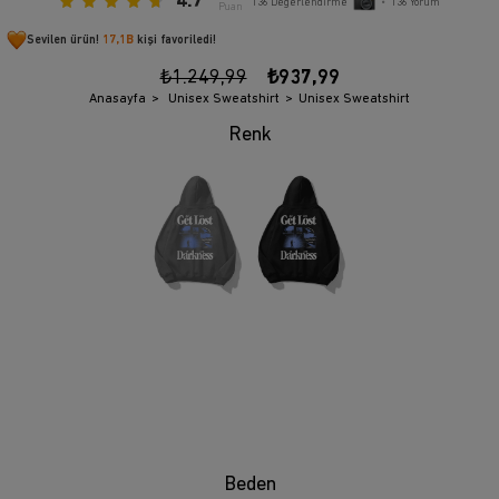
4.7
136
Değerlendirme
•
136
Yorum
Puan
Sevilen ürün!
17,1B
kişi favoriledi!
₺1.249,99
₺937,99
Anasayfa
Unisex Sweatshirt
Unisex Sweatshirt
Beden