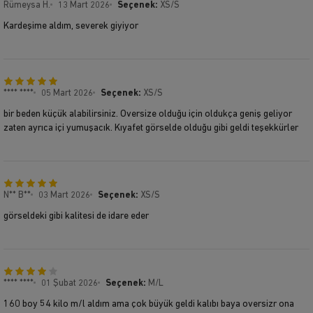
Rümeysa H.
13 Mart 2026
Seçenek:
XS/S
Kardeşime aldım, severek giyiyor
**** ****
05 Mart 2026
Seçenek:
XS/S
bir beden küçük alabilirsiniz. Oversize olduğu için oldukça geniş geliyor
zaten ayrıca içi yumuşacık. Kıyafet görselde olduğu gibi geldi teşekkürler
N** B**
03 Mart 2026
Seçenek:
XS/S
görseldeki gibi kalitesi de idare eder
**** ****
01 Şubat 2026
Seçenek:
M/L
160 boy 54 kilo m/l aldım ama çok büyük geldi kalıbı baya oversizr ona