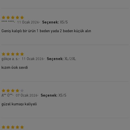
**** ****
11 Ocak 2026
Seçenek:
XS/S
Geniş kalıplı bir ürün 1 beden yada 2 beden küçük alın
gökçe a. s.
11 Ocak 2026
Seçenek:
XL/2XL
kızım öok sevdi
A** Ö**
07 Ocak 2026
Seçenek:
XS/S
güzel kumaşı kaliyeli