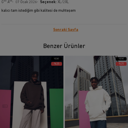
G** A**
07 Ocak 2026
Seçenek:
XL/2XL
kalıcı tam istediğim gibi kalitesi de muhteşem
Sonraki Sayfa
Benzer Ürünler
YENI
YENI
ÜRÜN
ÜRÜN
%25
%25