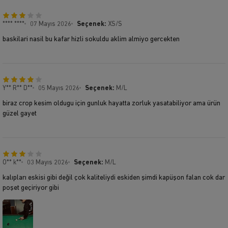
**** ****
07 Mayıs 2026
Seçenek:
XS/S
baskilari nasil bu kafar hizli sokuldu aklim almiyo gercekten
Y** R** D**
05 Mayıs 2026
Seçenek:
M/L
biraz crop kesim oldugu için gunluk hayatta zorluk yasatabiliyor ama ürün
güzel gayet
O** k**
03 Mayıs 2026
Seçenek:
M/L
kalıpları eskisi gibi değil çok kaliteliydi eskiden şimdi kapüşon falan cok dar
poşet geçiriyor gibi