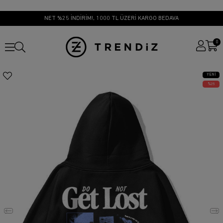
NET %25 İNDİRİM!, 1000 TL ÜZERİ KARGO BEDAVA
0
YENI
ÜRÜN
25