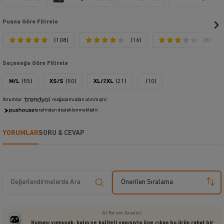
Puana Göre Filtrele
(108)
(16)
(8)
Seçeneğe Göre Filtrele
M/L
(55)
XS/S
(50)
XL/2XL
(21)
(10)
Yorumlar
mağazamızdan alınmıştır.
tarafından desteklenmektedir.
YORUMLAR
SORU & CEVAP
Önerilen Sıralama
AI Yorum Analizi:
Kumaşı yumuşak, kalın ve kaliteli yapısıyla öne çıkan bu ürün rahat bir