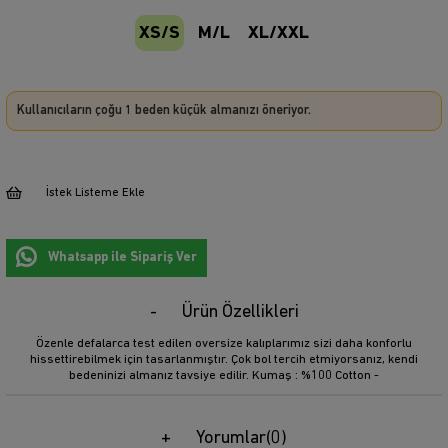
XS/S
M/L
XL/XXL
Kullanıcıların çoğu 1 beden küçük almanızı öneriyor.
İstek Listeme Ekle
Whatsapp ile Sipariş Ver
Ürün Özellikleri
Özenle defalarca test edilen oversize kalıplarımız sizi daha konforlu
hissettirebilmek için tasarlanmıştır. Çok bol tercih etmiyorsanız, kendi
bedeninizi almanız tavsiye edilir. Kumaş : %100 Cotton -
Yorumlar
(0)