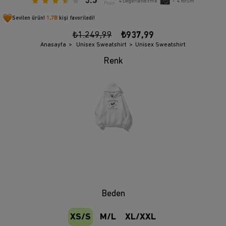
3.5
4
Değerlendirme
•
4
Yorum
Puan
Sevilen ürün!
1,7B
kişi favoriledi!
₺1.249,99
₺937,99
Anasayfa
Unisex Sweatshirt
Unisex Sweatshirt
Beden
XS/S
M/L
XL/XXL