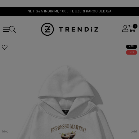
NET %25 İNDİRİM!, 1000 TL ÜZERİ KARGO BEDAVA
0
YENI
ÜRÜN
25