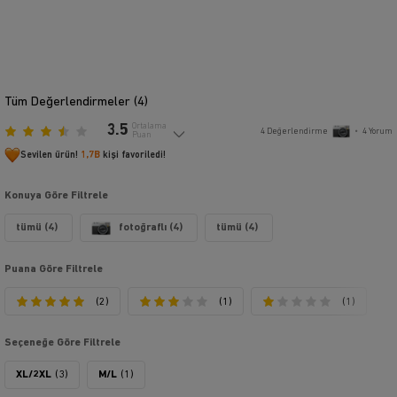
Tüm Değerlendirmeler (
4
)
3.5
Ortalama
4
Değerlendirme
•
4
Yorum
Puan
Sevilen ürün!
1,7B
kişi favoriledi!
Konuya Göre Filtrele
tümü (4)
fotoğraflı (4)
tümü (4)
Puana Göre Filtrele
(2)
(1)
(1)
Seçeneğe Göre Filtrele
XL/2XL
(3)
M/L
(1)