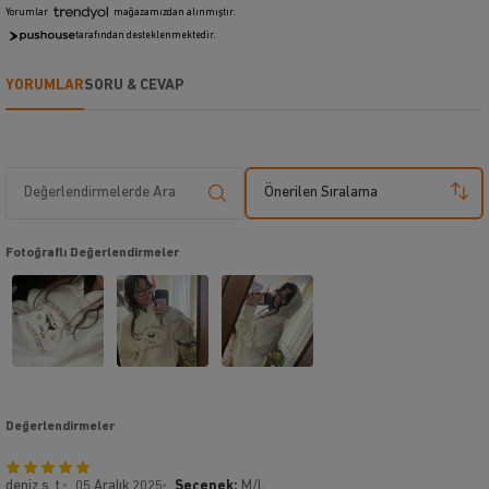
Yorumlar
mağazamızdan alınmıştır.
tarafından desteklenmektedir.
YORUMLAR
SORU & CEVAP
Önerilen Sıralama
Fotoğraflı Değerlendirmeler
Değerlendirmeler
deniz s. t.
05 Aralık 2025
Seçenek:
M/L