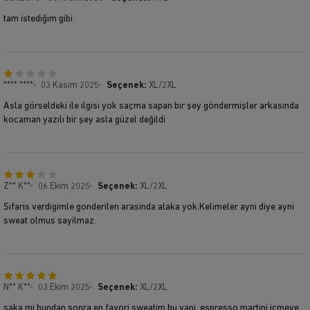
tam istediğim gibi
**** ****
03 Kasım 2025
Seçenek:
XL/2XL
Asla görseldeki ile ilgisi yok saçma sapan bir şey göndermişler arkasında
kocaman yazılı bir şey asla güzel değildi
Z** K**
06 Ekim 2025
Seçenek:
XL/2XL
Sifaris verdigimle gonderilen arasinda alaka yok.Kelimeler ayni diye ayni
sweat olmus sayilmaz.
N** K**
03 Ekim 2025
Seçenek:
XL/2XL
saka mi bundan sonra en favori sweatim bu yani. espresso martini icmeye