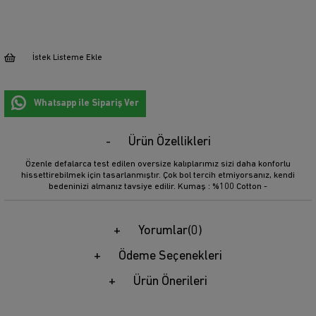
İstek Listeme Ekle
Whatsapp ile Sipariş Ver
Ürün Özellikleri
Özenle defalarca test edilen oversize kalıplarımız sizi daha konforlu
hissettirebilmek için tasarlanmıştır. Çok bol tercih etmiyorsanız, kendi
bedeninizi almanız tavsiye edilir. Kumaş : %100 Cotton -
Yorumlar
(0)
Ödeme Seçenekleri
Ürün Önerileri