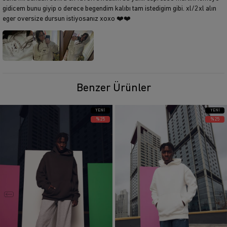
gidicem bunu giyip o derece begendim kalıbı tam istedigim gibi. xl/2xl alın
eger oversize dursun istiyosanız xoxo ❤️❤️
Benzer Ürünler
YENI
YENI
ÜRÜN
ÜRÜN
%25
%25