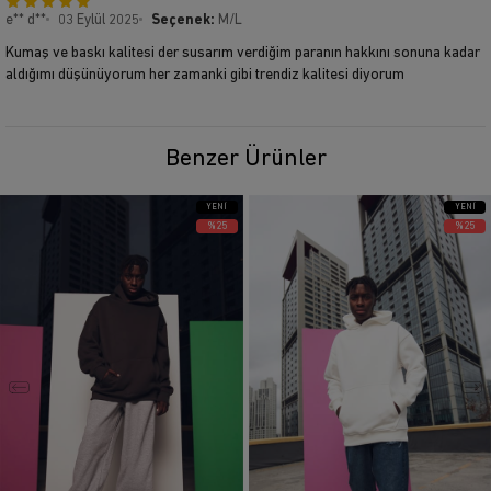
e** d**
03 Eylül 2025
Seçenek:
M/L
Kumaş ve baskı kalitesi der susarım verdiğim paranın hakkını sonuna kadar
aldığımı düşünüyorum her zamanki gibi trendiz kalitesi diyorum
Benzer Ürünler
YENI
YENI
ÜRÜN
ÜRÜN
%25
%25