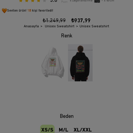
3.8
6
Değerlendirme
•
6
Yorum
Puan
Sevilen ürün!
1B
kişi favoriledi!
₺1.249,99
₺937,99
Anasayfa
Unisex Sweatshirt
Unisex Sweatshirt
Beden
XS/S
M/L
XL/XXL