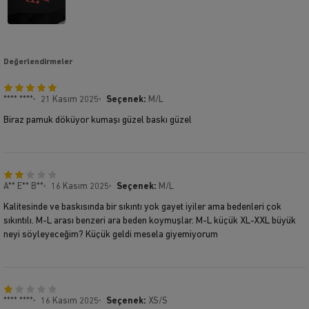
Değerlendirmeler
**** ****
21 Kasım 2025
Seçenek:
M/L
Biraz pamuk döküyor kumaşı güzel baskı güzel
A** E** B**
16 Kasım 2025
Seçenek:
M/L
Kalitesinde ve baskısında bir sıkıntı yok gayet iyiler ama bedenleri çok
sıkıntılı. M-L arası benzeri ara beden koymuşlar. M-L küçük XL-XXL büyük
neyi söyleyeceğim? Küçük geldi mesela giyemiyorum
**** ****
16 Kasım 2025
Seçenek:
XS/S