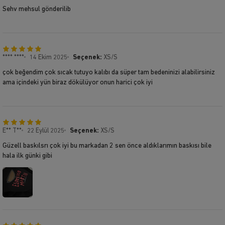
Sehv mehsul gönderilib
**** ****
14 Ekim 2025
Seçenek:
XS/S
çok beğendim çok sıcak tutuyo kalıbı da süper tam bedeninizi alabilirsiniz
ama içindeki yün biraz dökülüyor onun harici çok iyi
E** T**
22 Eylül 2025
Seçenek:
XS/S
Güzell baskılsrı çok iyi bu markadan 2 sen önce aldıklarımın baskısı bile
hala ilk günki gibi