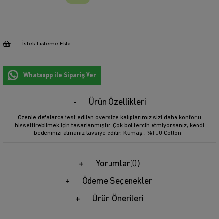
İstek Listeme Ekle
Whatsapp ile Sipariş Ver
Ürün Özellikleri
Özenle defalarca test edilen oversize kalıplarımız sizi daha konforlu
hissettirebilmek için tasarlanmıştır. Çok bol tercih etmiyorsanız, kendi
bedeninizi almanız tavsiye edilir. Kumaş : %100 Cotton -
Yorumlar
(0)
Ödeme Seçenekleri
Ürün Önerileri