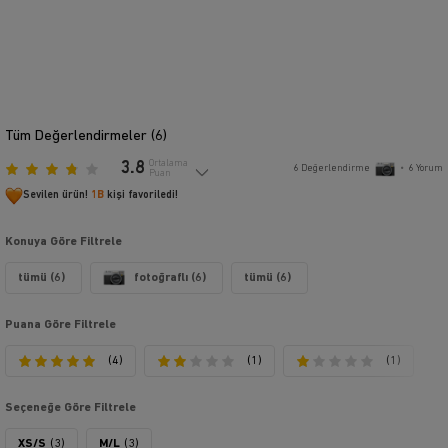
Tüm Değerlendirmeler (
6
)
3.8
Ortalama
6
Değerlendirme
•
6
Yorum
Puan
Sevilen ürün!
1B
kişi favoriledi!
Konuya Göre Filtrele
tümü (6)
fotoğraflı (6)
tümü (6)
Puana Göre Filtrele
(4)
(1)
(1)
Seçeneğe Göre Filtrele
XS/S
(3)
M/L
(3)