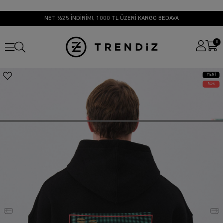
NET %25 İNDİRİM!, 1000 TL ÜZERİ KARGO BEDAVA
0
YENI
ÜRÜN
25