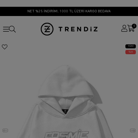
NET %25 İNDİRİM!, 1000 TL ÜZERİ KARGO BEDAVA
0
YENI
ÜRÜN
25