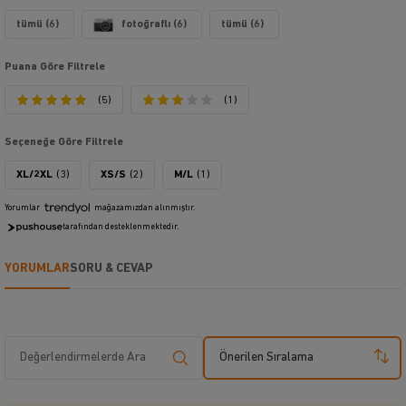
tümü (6)
fotoğraflı (6)
tümü (6)
Puana Göre Filtrele
(5)
(1)
Seçeneğe Göre Filtrele
XL/2XL
(3)
XS/S
(2)
M/L
(1)
Yorumlar
mağazamızdan alınmıştır.
tarafından desteklenmektedir.
YORUMLAR
SORU & CEVAP
Önerilen Sıralama