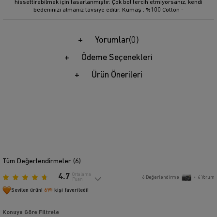
hissettirebilmek için tasarlanmıştır. Çok bol tercih etmiyorsanız, kendi
bedeninizi almanız tavsiye edilir. Kumaş : %100 Cotton -
Yorumlar
(0)
Ödeme Seçenekleri
Ürün Önerileri
Tüm Değerlendirmeler (
6
)
4.7
Ortalama
6
Değerlendirme
•
6
Yorum
Puan
Sevilen ürün!
695
kişi favoriledi!
Konuya Göre Filtrele