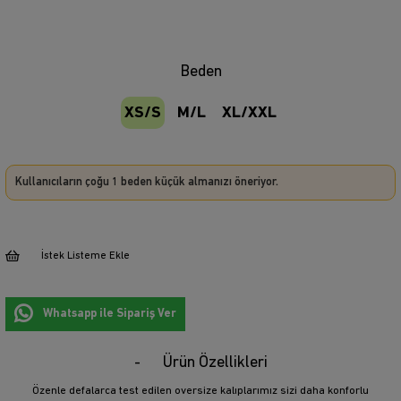
Beden
XS/S
M/L
XL/XXL
Kullanıcıların çoğu 1 beden küçük almanızı öneriyor.
İstek Listeme Ekle
Whatsapp ile Sipariş Ver
Ürün Özellikleri
Özenle defalarca test edilen oversize kalıplarımız sizi daha konforlu