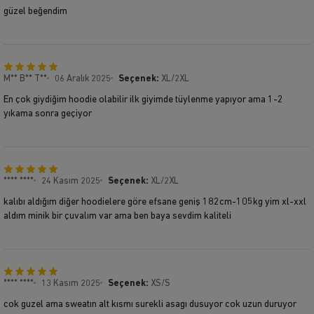
güzel beğendim
M** B** T**
06 Aralık 2025
Seçenek:
XL/2XL
En çok giydiğim hoodie olabilir ilk giyimde tüylenme yapıyor ama 1-2
yıkama sonra geçiyor
**** ****
24 Kasım 2025
Seçenek:
XL/2XL
kalıbı aldığım diğer hoodielere göre efsane geniş 182cm-105kg yim xl-xxl
aldım minik bir çuvalım var ama ben baya sevdim kaliteli
**** ****
13 Kasım 2025
Seçenek:
XS/S
cok guzel ama sweatın alt kısmı surekli asagı dusuyor cok uzun duruyor