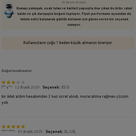
AI Yorum Analizi:
Kumaşı yumuşak, sıcak tutan ve kaliteli yapısıyla öne çıkan bu ürün, rahat
kalıbı ve şık duruşuyla beğeni topluyor. Fiyat-performans açısından da
tatmin edici bulunarak günlük kullanım için güven veren bir seçenek
sunuyor.
Kullanıcıların çoğu 1 beden küçük almanızı öneriyor.
Değerlendirmeler
İ** s**
12 Aralık 2025
Seçenek:
XS/S
bir âdet aldım hesabımdan 2 kez ücret alındı. muracatima rağmen çözüm
yok
**** ****
07 Aralık 2025
Seçenek:
XL/2XL