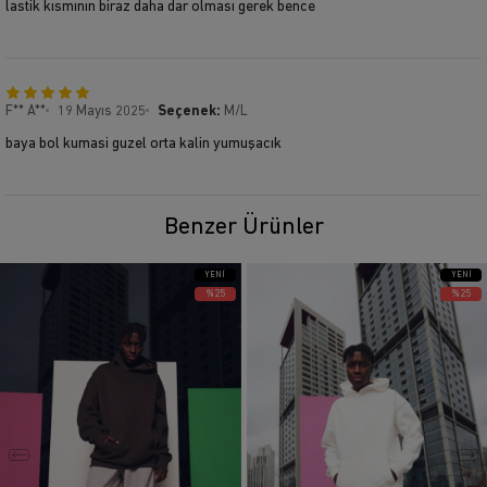
lastik kısmının biraz daha dar olması gerek bence
F** A**
19 Mayıs 2025
Seçenek:
M/L
baya bol kumasi guzel orta kalin yumuşacık
Benzer Ürünler
YENI
YENI
ÜRÜN
ÜRÜN
%25
%25