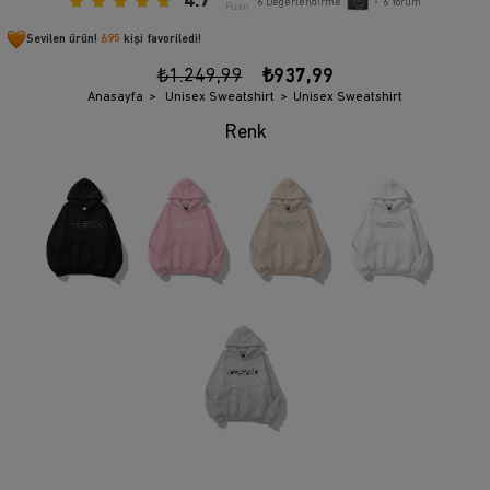
4.7
6
Değerlendirme
•
6
Yorum
Puan
Sevilen ürün!
695
kişi favoriledi!
₺1.249,99
₺937,99
Anasayfa
Unisex Sweatshirt
Unisex Sweatshirt