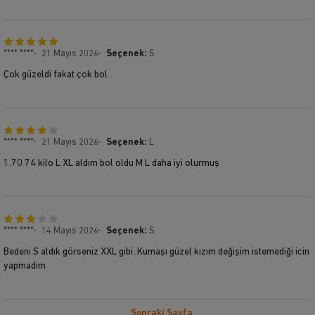
**** ****
21 Mayıs 2026
Seçenek:
S
Çok güzeldi fakat çok bol
**** ****
21 Mayıs 2026
Seçenek:
L
1.70 74 kilo L XL aldım bol oldu M L daha iyi olurmuş
**** ****
14 Mayıs 2026
Seçenek:
S
Bedeni S aldık görseniz XXL gibi..Kumaşı güzel kızım değişim istemediği icin
yapmadim
Sonraki Sayfa