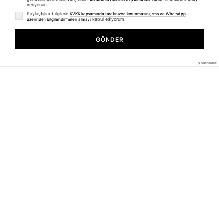
Kargo & Teslimat
veriyorum.
Sipariş İşlemleri
Paylaştığım bilgilerin
KVKK kapsamında tarafınızca korunmasını, sms ve WhatsApp
Whatsapp Müşteri Destek
kabul ediyorum.
üzerinden bilgilendirmeleri almayı
Üyelik Sözleşmesi
Unisex Cherries Tshirt Beyaz
Mesafeli Satış Sözleşmesi
GÖNDER
Ön Bilgilendirme Formu
₺479,99
₺359,99
Kargo Takip
Kategoriler
Unisex
Kadın
Erkek
Basic Seri
BİZDEN HABERLER
Bültenimize Üye Olun ! Tüm İndirim ve Fırsatlardan İlk Sizin Haberiniz
Olsun !
Üyelik koşullarını
ve
kişisel verilerimin
korunmasını kabul ediyorum.
© 2025
trendiz.com.tr
- Powered by
Brand
mentor