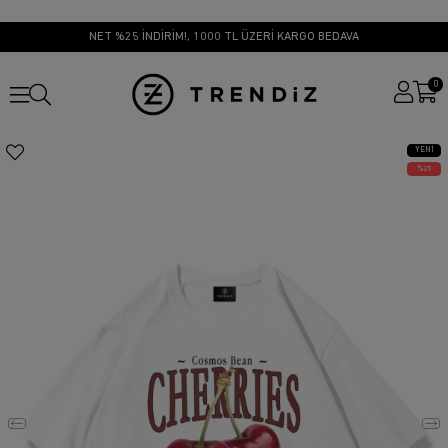
NET %25 İNDİRİM!, 1000 TL ÜZERİ KARGO BEDAVA
0
YENI
ÜRÜN
25