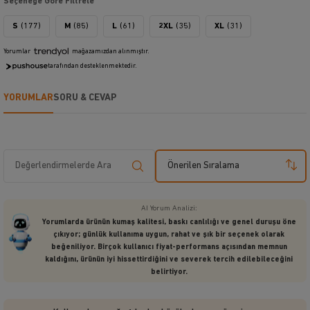
Seçeneğe Göre Filtrele
S
(177)
M
(85)
L
(61)
2XL
(35)
XL
(31)
Yorumlar
mağazamızdan alınmıştır.
tarafından desteklenmektedir.
YORUMLAR
SORU & CEVAP
Önerilen Sıralama
AI Yorum Analizi:
Yorumlarda ürünün kumaş kalitesi, baskı canlılığı ve genel duruşu öne
çıkıyor; günlük kullanıma uygun, rahat ve şık bir seçenek olarak
beğeniliyor. Birçok kullanıcı fiyat-performans açısından memnun
kaldığını, ürünün iyi hissettirdiğini ve severek tercih edilebileceğini
belirtiyor.