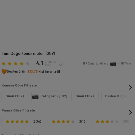
Tüm Değerlendirmeler (
389
)
4.1
Ortalama
389
Değerlendirme
•
389
Yorum
Puan
Sevilen ürün!
133,7B
kişi favoriledi!
Konuya Göre Filtrele
tümü (389)
fotoğraflı (389)
tümü (389)
Beden Bilgisi (91)
Puana Göre Filtrele
(236)
(51)
(38)