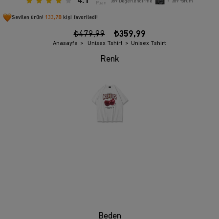
4.1
389
Değerlendirme
•
389
Yorum
Puan
Sevilen ürün!
133,7B
kişi favoriledi!
₺479,99
₺359,99
Anasayfa
Unisex Tshirt
Unisex Tshirt
Beden