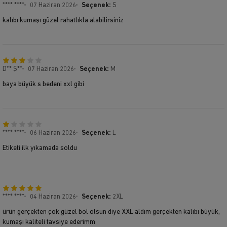
**** ****
07 Haziran 2026
Seçenek:
S
kalıbı kumaşı güzel rahatlıkla alabilirsiniz
D** Ş**
07 Haziran 2026
Seçenek:
M
baya büyük s bedeni xxl gibi
**** ****
06 Haziran 2026
Seçenek:
L
Etiketi ilk yıkamada soldu
**** ****
04 Haziran 2026
Seçenek:
2XL
ürün gerçekten çok güzel bol olsun diye XXL aldım gerçekten kalıbı büyük,
kumaşı kaliteli tavsiye ederimm