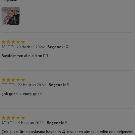
begendim
S** T**
23 Haziran 2026
Seçenek:
XL
Bayıldımmm alın aldırın 👍🏻
**** ****
22 Haziran 2026
Seçenek:
S
çok güzel kumaşı güzel
A** Y**
19 Haziran 2026
Seçenek:
S
Çok güzel ürün baskısına bayıldım 🍒 o yüzden almak istedim çok beğendim