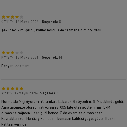
G** R**
16 Mayıs 2026
Seçenek:
S
şəkildəki kimi gəldi , kalıbo boldu s-m razmer aldım bol oldu
N** Ş**
12 Mayıs 2026
Seçenek:
M
Penyesi çok sert
Y** I**
05 Mayıs 2026
Seçenek:
S
Normalde M giyiyorum. Yorumlara bakarak S söyledim. S-M şeklinde geldi.
Ama üstünüze otursun istiyorsanız XXS bile olsa söylenirmiş. S-M
olmasına rağmen L genişliği bence. O da oversize olmasından
kaynaklanıyor. Henüz yıkamadım, kumaşın kalitesi gayet güzel. Baskı
kalitesi yerinde