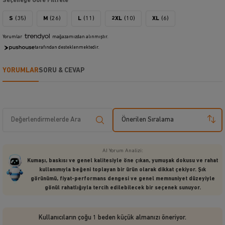
Seçeneğe Göre Filtrele
S
(35)
M
(26)
L
(11)
2XL
(10)
XL
(6)
Yorumlar
mağazamızdan alınmıştır.
tarafından desteklenmektedir.
YORUMLAR
SORU & CEVAP
Önerilen Sıralama
AI Yorum Analizi:
Kumaşı, baskısı ve genel kalitesiyle öne çıkan, yumuşak dokusu ve rahat
kullanımıyla beğeni toplayan bir ürün olarak dikkat çekiyor. Şık
görünümü, fiyat-performans dengesi ve genel memnuniyet düzeyiyle
gönül rahatlığıyla tercih edilebilecek bir seçenek sunuyor.
Kullanıcıların çoğu 1 beden küçük almanızı öneriyor.