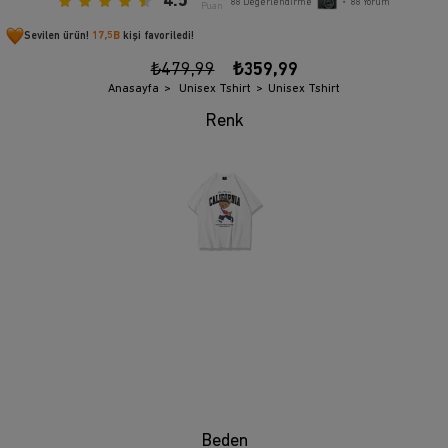
4.5
88
Değerlendirme
•
88
Yorum
Puan
Sevilen ürün!
17,5B
kişi favoriledi!
₺479,99
₺359,99
Anasayfa
Unisex Tshirt
Unisex Tshirt
Beden