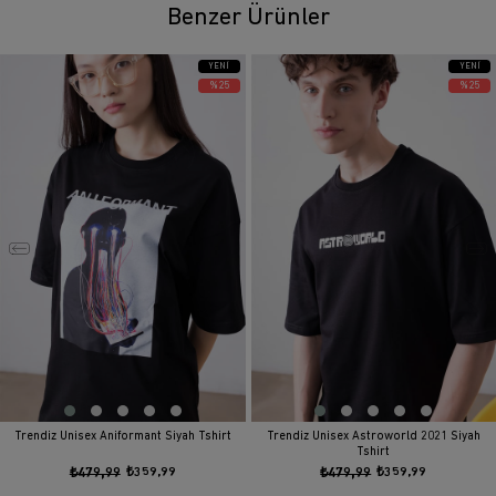
Benzer Ürünler
YENI
YENI
ÜRÜN
ÜRÜN
%25
%25
Trendiz Unisex Aniformant Siyah Tshirt
Trendiz Unisex Astroworld 2021 Siyah
Tshirt
₺479,99
₺359,99
₺479,99
₺359,99