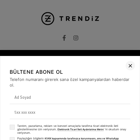
Kurumsal
BÜLTENE ABONE OL
Telefon numaranı girerek sana özel kampanyalardan haberdar
Hakkımızda
İletişim
ol.
Gizlilik ve Güvenlik
KVKK
ETK Bilgilendirme Metni
Müşteri İlişkileri
Üyelik
Müşteri Destek
Tanıtım, pazarlama, reklam ve benzeri amaçlarla tarafıma ticari elektronik ileti
Kargo & Teslimat
gönderilmesine izin veriyorum.
'ni okudum onay
Elektronik Ticari İleti Aydınlatma Metni
veriyorum.
Sipariş İşlemleri
Whatsapp Müşteri Destek
Paylaştığım bilgilerin
KVKK kapsamında tarafınızca korunmasını, sms ve WhatsApp