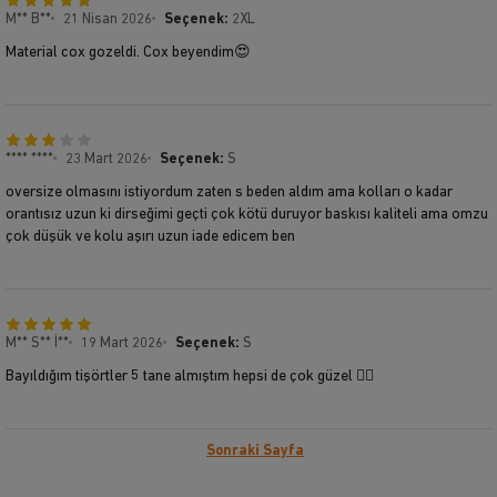
M** B**
21 Nisan 2026
Seçenek:
2XL
Material cox gozeldi. Cox beyendim😍
**** ****
23 Mart 2026
Seçenek:
S
oversize olmasını istiyordum zaten s beden aldım ama kolları o kadar
orantısız uzun ki dirseğimi geçti çok kötü duruyor baskısı kaliteli ama omzu
çok düşük ve kolu aşırı uzun iade edicem ben
M** S** İ**
19 Mart 2026
Seçenek:
S
Bayıldığım tişörtler 5 tane almıştım hepsi de çok güzel 👍🏼
Sonraki Sayfa