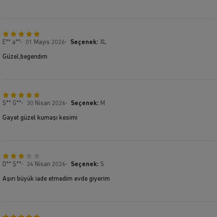
E** a**
01 Mayıs 2026
Seçenek:
XL
Güzel,begendım
S** G**
30 Nisan 2026
Seçenek:
M
Gayet güzel kumaşı kesimi
D** Ş**
24 Nisan 2026
Seçenek:
S
Aşırı büyük iade etmedim evde giyerim