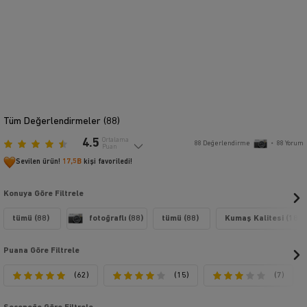
Tüm Değerlendirmeler (
88
)
4.5
Ortalama
88
Değerlendirme
•
88
Yorum
Puan
Sevilen ürün!
17,5B
kişi favoriledi!
Konuya Göre Filtrele
tümü (88)
fotoğraflı (88)
tümü (88)
Kumaş Kalitesi (18)
Puana Göre Filtrele
(62)
(15)
(7)