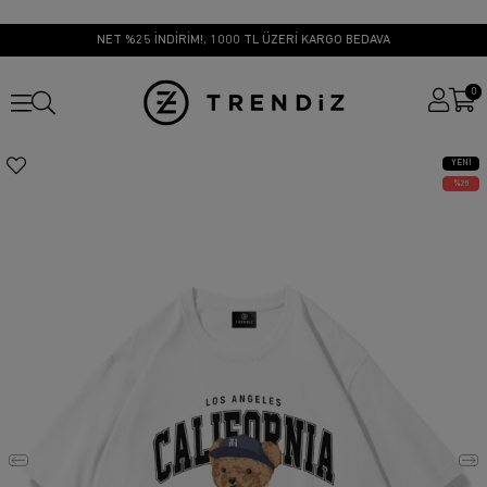
NET %25 İNDİRİM!, 1000 TL ÜZERİ KARGO BEDAVA
0
YENI
ÜRÜN
25