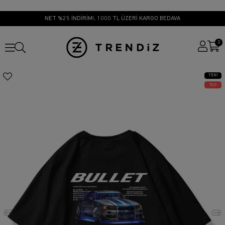
NET %25 İNDİRİM!, 1000 TL ÜZERİ KARGO BEDAVA
0
YENI
ÜRÜN
25