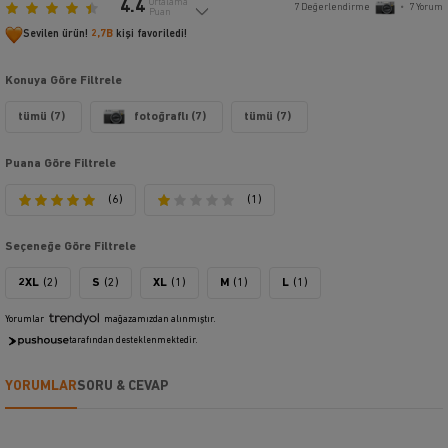
4.4
Ortalama
7
Değerlendirme
•
7
Yorum
Puan
Sevilen ürün!
2,7B
kişi favoriledi!
Konuya Göre Filtrele
tümü (7)
fotoğraflı (7)
tümü (7)
Puana Göre Filtrele
(6)
(1)
Seçeneğe Göre Filtrele
2XL
(2)
S
(2)
XL
(1)
M
(1)
L
(1)
Yorumlar
mağazamızdan alınmıştır.
tarafından desteklenmektedir.
YORUMLAR
SORU & CEVAP