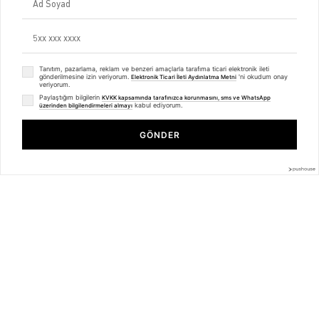
KVKK
ETK Bilgilendirme Metni
Müşteri İlişkileri
Üyelik
Müşteri Destek
Tanıtım, pazarlama, reklam ve benzeri amaçlarla tarafıma ticari elektronik ileti
gönderilmesine izin veriyorum.
'ni okudum onay
Elektronik Ticari İleti Aydınlatma Metni
Kargo & Teslimat
veriyorum.
Sipariş İşlemleri
Paylaştığım bilgilerin
KVKK kapsamında tarafınızca korunmasını, sms ve WhatsApp
Whatsapp Müşteri Destek
kabul ediyorum.
üzerinden bilgilendirmeleri almayı
Üyelik Sözleşmesi
Unisex Born to Read Tshirt Beyaz
Mesafeli Satış Sözleşmesi
GÖNDER
Ön Bilgilendirme Formu
₺479,99
₺359,99
Kargo Takip
Kategoriler
Unisex
Kadın
Erkek
Basic Seri
BİZDEN HABERLER
Bültenimize Üye Olun ! Tüm İndirim ve Fırsatlardan İlk Sizin Haberiniz
Olsun !
Üyelik koşullarını
ve
kişisel verilerimin
korunmasını kabul ediyorum.