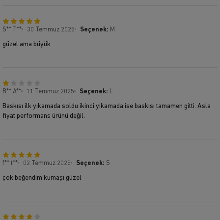
S** T**
30 Temmuz 2025
Seçenek:
M
güzel ama büyük
B** A**
11 Temmuz 2025
Seçenek:
L
Baskısı ilk yıkamada soldu ikinci yıkamada ise baskısı tamamen gitti. Asla
fiyat performans ürünü değil.
f** t**
02 Temmuz 2025
Seçenek:
S
çok beğendim kumaşı güzel