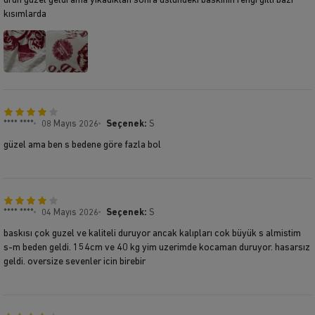
ürün güzel geldi ama yıkadıktan sonra üstündeki baskının rengi gitti bazı
kısımlarda
**** ****
08 Mayıs 2026
Seçenek:
S
güzel ama ben s bedene göre fazla bol
**** ****
04 Mayıs 2026
Seçenek:
S
baskısı çok guzel ve kaliteli duruyor ancak kalıpları cok büyük s almistim
s-m beden geldi. 154cm ve 40 kg yim uzerimde kocaman duruyor. hasarsız
geldi. oversize sevenler icin birebir