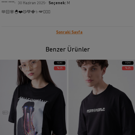
**** ****
30 Haziran 2025
Seçenek:
M
🫶🏻🌸🐣❤️😽💚🍓✨🪽🧚🏻‍♀️
Sonraki Sayfa
Benzer Ürünler
YENI
YENI
ÜRÜN
ÜRÜN
%25
%25