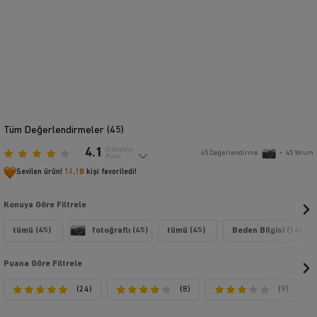
Tüm Değerlendirmeler (
45
)
4.1
Ortalama
45
Değerlendirme
•
45
Yorum
Puan
Sevilen ürün!
12,1B
kişi favoriledi!
Konuya Göre Filtrele
tümü (45)
fotoğraflı (45)
tümü (45)
Beden Bilgisi (14)
Puana Göre Filtrele
(24)
(8)
(9)