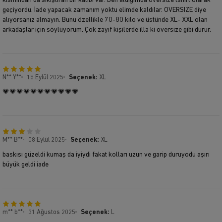
kısmından da sıkıştıran bir kalıbı var. Ben aldığımda oversize tshirt olarak
geçiyordu. İade yapacak zamanım yoktu elimde kaldılar. OVERSIZE diye
alıyorsanız almayın. Bunu özellikle 70-80 kilo ve üstünde XL- XXL olan
arkadaşlar için söylüyorum. Çok zayıf kişilerde illa ki oversize gibi durur.
N** Y**
15 Eylül 2025
Seçenek:
XL
💗💗💗💗💗💗💗💗💗💗💗
M** B**
08 Eylül 2025
Seçenek:
XL
baskısı güzeldi kumaş da iyiydi fakat kolları uzun ve garip duruyodu aşırı
büyük geldi iade
m** b**
31 Ağustos 2025
Seçenek:
L