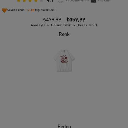
4.1
45
Değerlendirme
•
45
Yorum
Puan
Sevilen ürün!
12,1B
kişi favoriledi!
₺479,99
₺359,99
Anasayfa
Unisex Tshirt
Unisex Tshirt
Beden