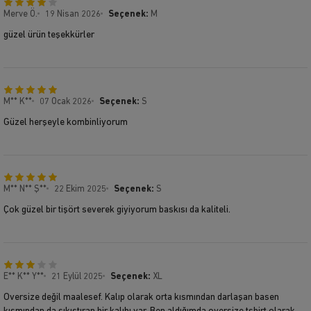
Merve Ö.
19 Nisan 2026
Seçenek:
M
güzel ürün teşekkürler
M** K**
07 Ocak 2026
Seçenek:
S
Güzel herşeyle kombinliyorum
M** N** Ş**
22 Ekim 2025
Seçenek:
S
Çok güzel bir tişört severek giyiyorum baskısı da kaliteli.
E** K** Y**
21 Eylül 2025
Seçenek:
XL
Oversize değil maalesef. Kalıp olarak orta kısmından darlaşan basen