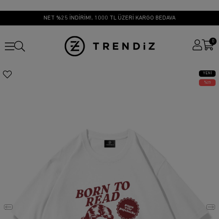
NET %25 İNDİRİM!, 1000 TL ÜZERİ KARGO BEDAVA
0
YENI
ÜRÜN
25