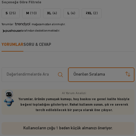
Seçeneğe Göre Filtrele
S
(25)
M
(10)
XL
(4)
L
(4)
2XL
(2)
Yorumlar
mağazamızdan alınmıştır.
tarafından desteklenmektedir.
YORUMLAR
SORU & CEVAP
Önerilen Sıralama
AI Yorum Analizi:
Yorumlar, ürünün yumuşak kumaşı, hoş baskısı ve genel kalite hissiyle
beğeni topladığını gösteriyor. Rahat kullanım sunan, şık ve severek
tercih edilebilecek bir parça olarak öne çıkıyor.
Kullanıcıların çoğu 1 beden küçük almanızı öneriyor.