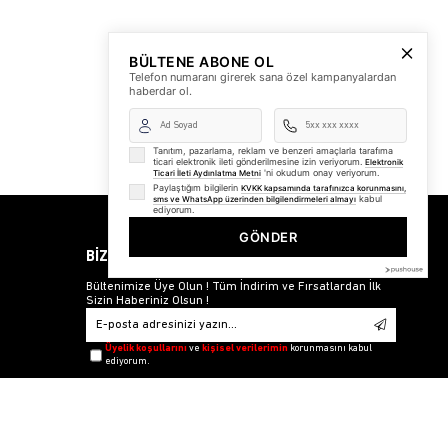
BÜLTENE ABONE OL
Telefon numaranı girerek sana özel kampanyalardan
haberdar ol.
Tanıtım, pazarlama, reklam ve benzeri amaçlarla tarafıma
ticari elektronik ileti gönderilmesine izin veriyorum.
Elektronik
'ni okudum onay veriyorum.
Ticari İleti Aydınlatma Metni
Paylaştığım bilgilerin
KVKK kapsamında tarafınızca korunmasını,
kabul
sms ve WhatsApp üzerinden bilgilendirmeleri almayı
ediyorum.
GÖNDER
BİZDEN HABERLER
Bültenimize Üye Olun ! Tüm İndirim ve Fırsatlardan İlk
Sizin Haberiniz Olsun !
Üyelik koşullarını
ve
kişisel verilerimin
korunmasını kabul
ediyorum.