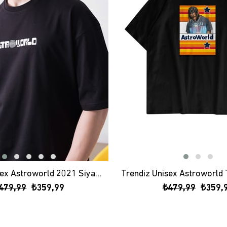
Trendiz Unisex Astroworld 2021 Siyah Tshirt
479,99
₺359,99
₺479,99
₺359,