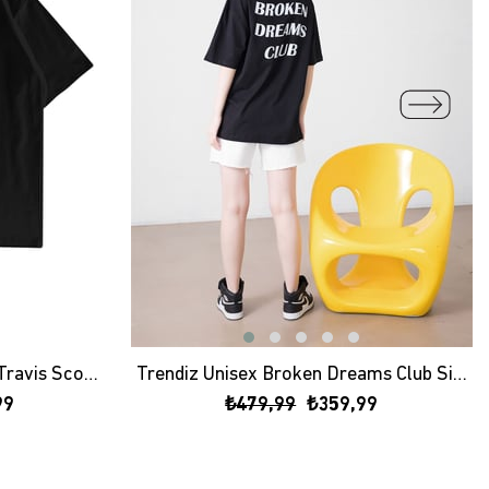
Trendiz Unisex Astroworld Travis Scott Siyah Tshirt
Trendiz Unisex Broken Dreams Club Siyah Tshirt
99
₺479,99
₺359,99