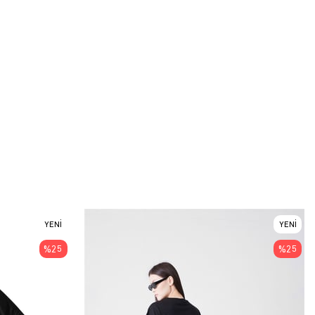
YENI
YENI
ÜRÜN
ÜRÜN
%25
%25