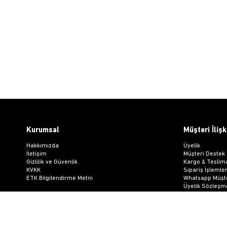
Kurumsal
Müşteri İlişk
Hakkımızda
Üyelik
İletişim
Müşteri Destek
Gizlilik ve Güvenlik
Kargo & Teslim
KVKK
Sipariş İşlemler
ETK Bilgilendirme Metni
Whatsapp Müşte
Üyelik Sözleşm
Mesafeli Satış
Ön Bilgilendir
Kargo Takip