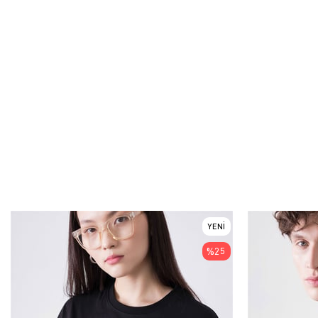
YENI
ÜRÜN
%25