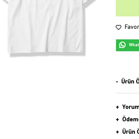
Favor
Whats
Ürün Ö
Yorum
Ödeme
Ürün Ö