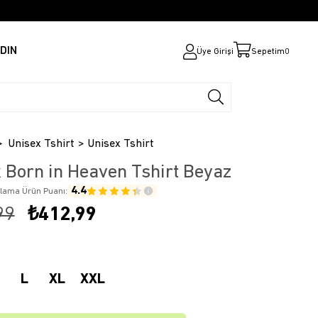
DIN
Üye Girişi
Sepetim
0
Unisex Tshirt
Unisex Tshirt
 Born in Heaven Tshirt Beyaz
4.4
alama Ürün Puanı:
99
₺412,99
L
XL
XXL