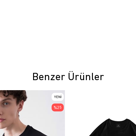
Benzer Ürünler
YENI
ÜRÜN
%25