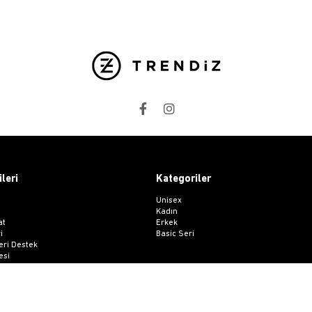
ileri
Kategoriler
Unisex
Kadın
at
Erkek
i
Basic Seri
ri Destek
esi
 Sözleşmesi
me Formu