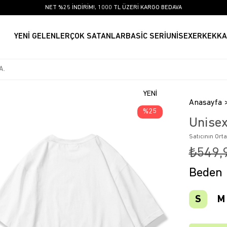
NET %25 İNDİRİM!, 1000 TL ÜZERİ KARGO BEDAVA
YENİ GELENLER
ÇOK SATANLAR
BASİC SERİ
UNİSEX
ERKEK
KA
YENI
Anasayfa
ÜRÜN
25
Unisex
Satıcının Ort
₺549,
Beden
S
M