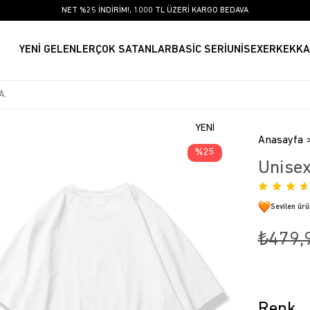
NET %25 İNDİRİM!, 1000 TL ÜZERİ KARGO BEDAVA
YENİ GELENLER
ÇOK SATANLAR
BASİC SERİ
UNİSEX
ERKEK
KA
YENI
Anasayfa
ÜRÜN
25
Unisex
Sevilen ür
₺479,