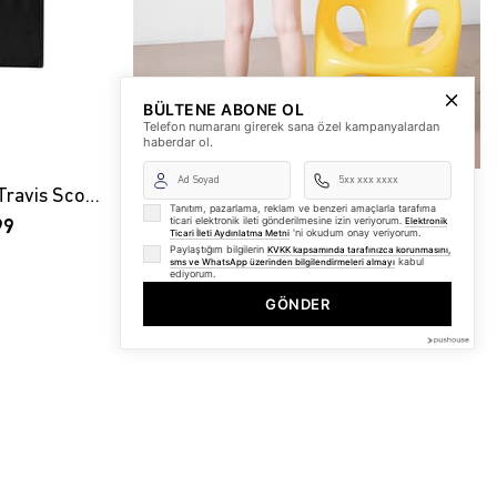
BÜLTENE ABONE OL
Telefon numaranı girerek sana özel kampanyalardan
haberdar ol.
Trendiz Unisex Astroworld Travis Scott Siyah Tshirt
Trendiz Unisex Broken Dreams Club Siyah Tshirt
Tanıtım, pazarlama, reklam ve benzeri amaçlarla tarafıma
ticari elektronik ileti gönderilmesine izin veriyorum.
Elektronik
99
₺479,99
₺359,99
'ni okudum onay veriyorum.
Ticari İleti Aydınlatma Metni
Paylaştığım bilgilerin
KVKK kapsamında tarafınızca korunmasını,
kabul
sms ve WhatsApp üzerinden bilgilendirmeleri almayı
ediyorum.
GÖNDER