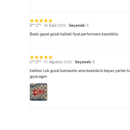
D** Ç**
04 Eylül 2025
Seçenek:
S
Baskı gayet güzel kaliteli fiyat performans kesinlikle
C** D**
01 Ağustos 2025
Seçenek:
S
kalitesi cok guzel kumasinin ama baskida ki beyaz yerleri ha
giyecegim