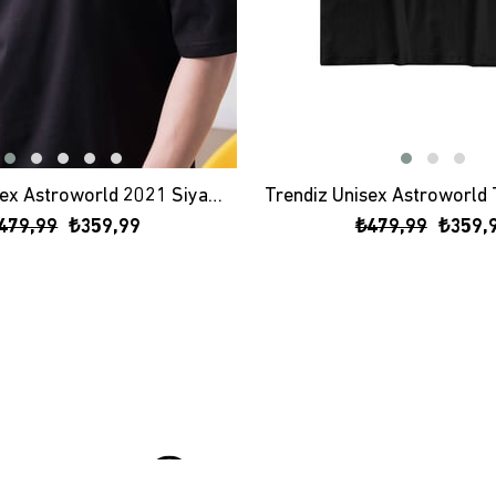
Trendiz Unisex Astroworld 2021 Siyah Tshirt
479,99
₺359,99
₺479,99
₺359,