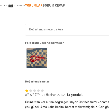
YORUMLAR
SORU & CEVAP
ndirme
•
3
Yorum
Fotoğraflı Değerlendirmeler
Değerlendirmeler
A** A** Z**
06 Haziran 2026
Seçenek:
L
Ürünalttan kol altına doğru genişliyor. Üst bedenimi kocaman 
çok güzel. Ama kalıp kesimi berbat mahvetmişsiniz. Geri g