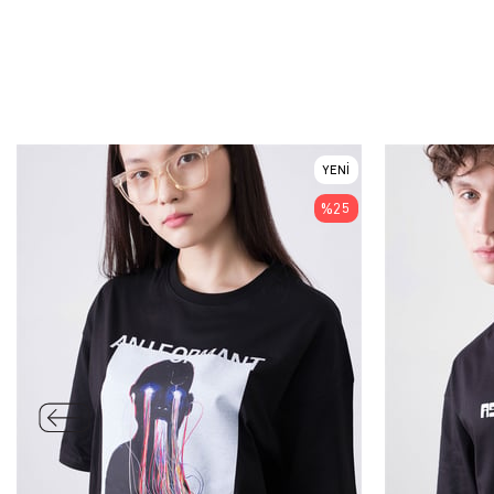
YENI
ÜRÜN
%25