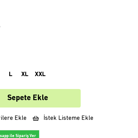
L
XL
XXL
ilere Ekle
İstek Listeme Ekle
app ile Sipariş Ver