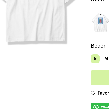
Beden
S
M
Favor
Whats