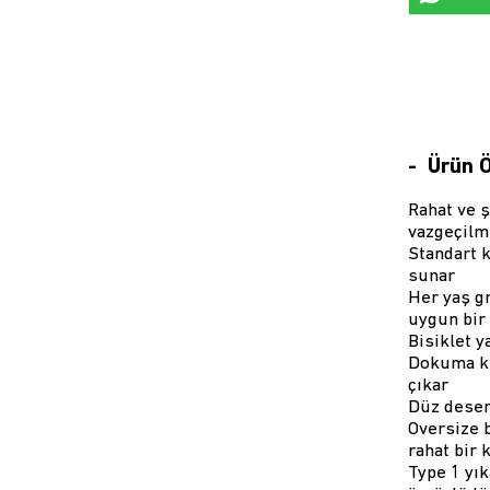
Ürün Ö
Rahat ve ş
vazgeçilm
Standart k
sunar
Her yaş g
uygun bir
Bisiklet y
Dokuma ku
çıkar
Düz deseni
Oversize 
rahat bir 
Type 1 yı