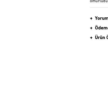
ömürlüdü
Yorum
Ödeme
Ürün Ö