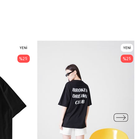
YENI
YENI
ÜRÜN
ÜRÜN
%25
%25