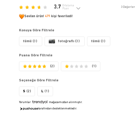
3.7
Ortalama
3
Değerle
Puan
Sevilen ürün!
475
kişi favoriledi!
Konuya Göre Filtrele
tümü (3)
fotoğraflı (3)
tümü (3)
Puana Göre Filtrele
(2)
(1)
Seçeneğe Göre Filtrele
S
(2)
L
(1)
Yorumlar
mağazamızdan alınmıştır.
tarafından desteklenmektedir.