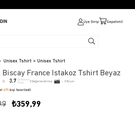
DIN
Üye Girişi
Sepetim
0
Unisex Tshirt
Unisex Tshirt
 Biscay France Istakoz Tshirt Beyaz
3.7
Ortalama
3
Değerlendirme
•
3
Yorum
Puan
ün!
475
kişi favoriledi!
99
₺359,99