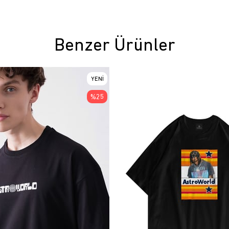
Benzer Ürünler
YENI
ÜRÜN
%25