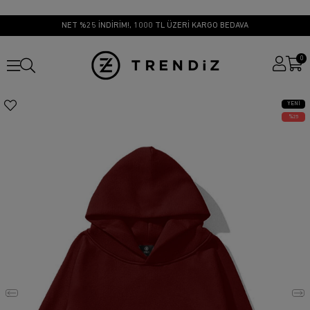
NET %25 İNDİRİM!, 1000 TL ÜZERİ KARGO BEDAVA
0
YENI
ÜRÜN
25