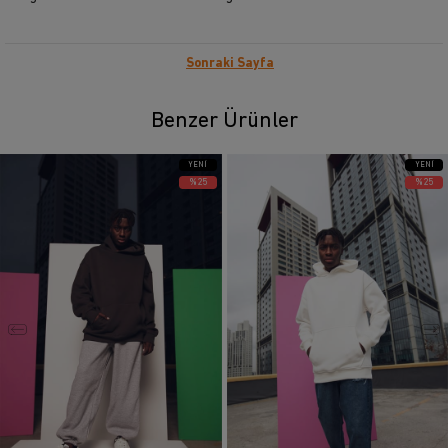
Sonraki Sayfa
Benzer Ürünler
YENI
YENI
ÜRÜN
ÜRÜN
%25
%25