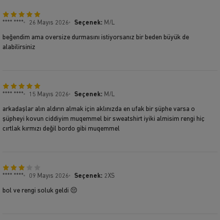
**** ****
26 Mayıs 2026
Seçenek:
M/L
beğendim ama oversize durmasını istiyorsanız bir beden büyük de
alabilirsiniz
**** ****
15 Mayıs 2026
Seçenek:
M/L
arkadaşlar alın aldırın almak için aklınızda en ufak bir şüphe varsa o
şüpheyi kovun ciddiyim muqemmel bir sweatshirt iyiki almisim rengi hiç
cırtlak kırmızı değil bordo gibi muqemmel
**** ****
09 Mayıs 2026
Seçenek:
2XS
bol ve rengi soluk geldi 😔