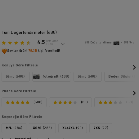
Tüm Değerlendirmeler (
688
)
4.5
Ortalama
688
Değerlendirme
•
688
Yorum
Puan
Sevilen ürün!
78,2B
kişi favoriledi!
Konuya Göre Filtrele
tümü (688)
fotoğraflı (688)
tümü (688)
Beden Bilgisi (16
Puana Göre Filtrele
(508)
(83)
(50)
Seçeneğe Göre Filtrele
M/L
(286)
XS/S
(285)
XL/2XL
(90)
2XS
(27)