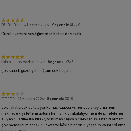
B** B** B**
14 Haziran 2026
Seçenek:
XL/2XL
Güzel oversize sevdiğimizden bedeni de sevdik.
ilkin p. t.
05 Haziran 2026
Seçenek:
XS/S
çok kaliteli güzel geldi oğlum çok begendi
**** ****
05 Haziran 2026
Seçenek:
XS/S
çok rahat sıcak da tutuyor kumaş kalitesi vs her şey okey ama hem
makinede kıyafetlerin üstüne kırmızılık bırakabiliyor hem de içimdeki her
sütyenin üstüne tüy bırakıyor burdan başka bir şeyden sweatshirt almam
çok memnunum ancak bu sweatte böyle bir sorun yaşadım kalıbı bol ama