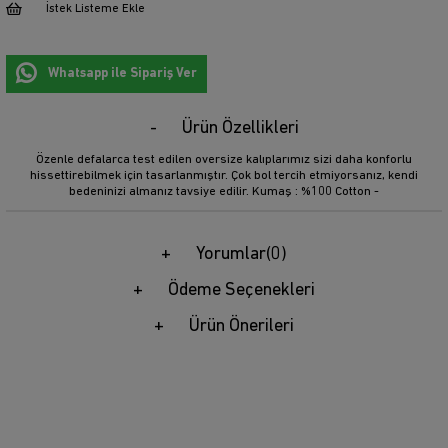
İstek Listeme Ekle
Whatsapp ile Sipariş Ver
Ürün Özellikleri
Özenle defalarca test edilen oversize kalıplarımız sizi daha konforlu
hissettirebilmek için tasarlanmıştır. Çok bol tercih etmiyorsanız, kendi
bedeninizi almanız tavsiye edilir. Kumaş : %100 Cotton -
Yorumlar
(0)
Ödeme Seçenekleri
Ürün Önerileri