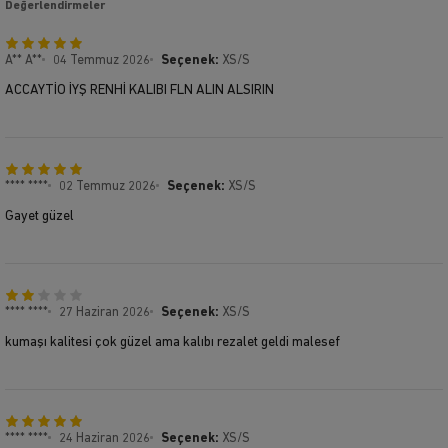
Değerlendirmeler
A** A**
04 Temmuz 2026
Seçenek:
XS/S
ACCAYTİO İYŞ RENHİ KALIBI FLN ALIN ALSIRIN
**** ****
02 Temmuz 2026
Seçenek:
XS/S
Gayet güzel
**** ****
27 Haziran 2026
Seçenek:
XS/S
kumaşı kalitesi çok güzel ama kalıbı rezalet geldi malesef
**** ****
24 Haziran 2026
Seçenek:
XS/S