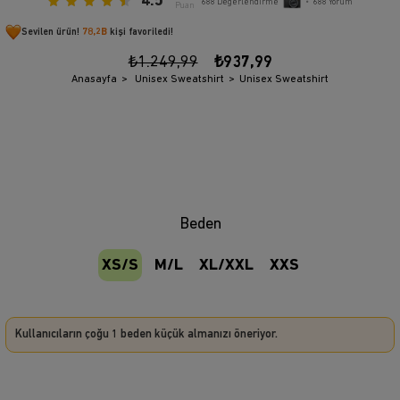
4.5
688
Değerlendirme
•
688
Yorum
Puan
Sevilen ürün!
78,2B
kişi favoriledi!
₺1.249,99
₺937,99
Anasayfa
Unisex Sweatshirt
Unisex Sweatshirt
Beden
XS/S
M/L
XL/XXL
XXS
Kullanıcıların çoğu 1 beden küçük almanızı öneriyor.