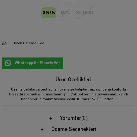
XS/S
M/L
XL/XXL
İstek Listeme Ekle
Whatsapp ile Sipariş Ver
Ürün Özellikleri
Özenle defalarca test edilen oversize kalıplarımız sizi daha konforlu
hissettirebilmek için tasarlanmıştır. Çok bol tercih etmiyorsanız, kendi
bedeninizi almanız tavsiye edilir. Kumaş : %100 Cotton -
Yorumlar
(0)
Ödeme Seçenekleri