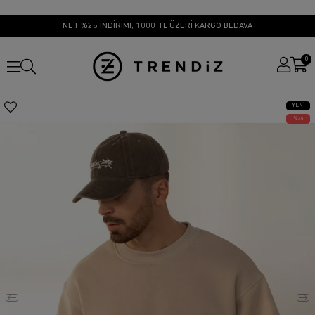
NET %25 İNDİRİM!, 1000 TL ÜZERİ KARGO BEDAVA
0
YENI
ÜRÜN
25