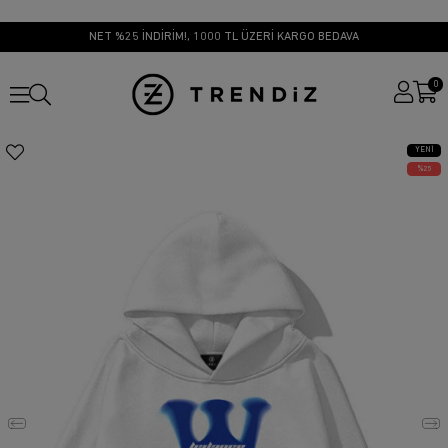
NET %25 İNDİRİM!, 1000 TL ÜZERİ KARGO BEDAVA
0
YENI
ÜRÜN
25