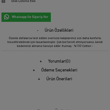
İstek Listeme Ekle
Whatsapp ile Sipariş Ver
Ürün Özellikleri
Özenle defalarca test edilen oversize kalıplarımız sizi daha konforlu
hissettirebilmek için tasarlanmıştır. Çok bol tercih etmiyorsanız, kendi
bedeninizi almanız tavsiye edilir. Kumaş : %100 Cotton -
Yorumlar
(0)
Ödeme Seçenekleri
Ürün Önerileri