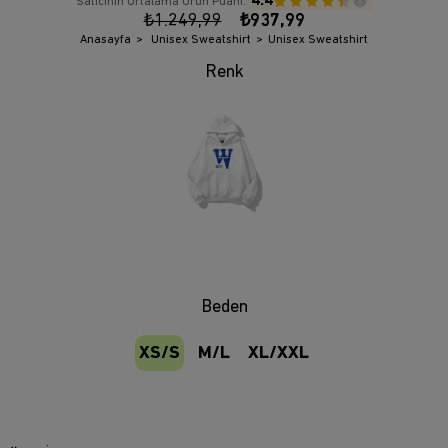
4.4
Satıcının Ortalama Ürün Puanı:
₺1.249,99
₺937,99
Anasayfa
Unisex Sweatshirt
Unisex Sweatshirt
Beden
XS/S
M/L
XL/XXL