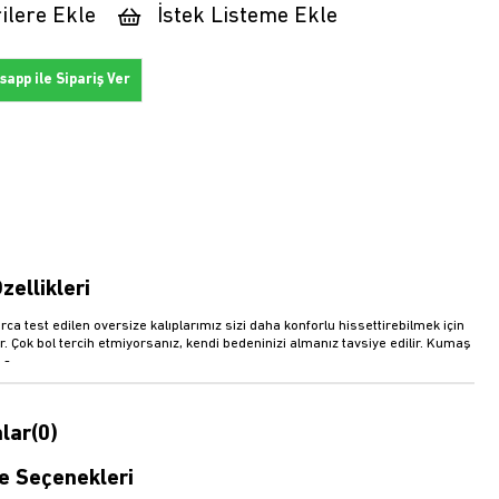
ilere Ekle
İstek Listeme Ekle
app ile Sipariş Ver
zellikleri
rca test edilen oversize kalıplarımız sizi daha konforlu hissettirebilmek için
r. Çok bol tercih etmiyorsanız, kendi bedeninizi almanız tavsiye edilir. Kumaş
 -
lar
(0)
 Seçenekleri