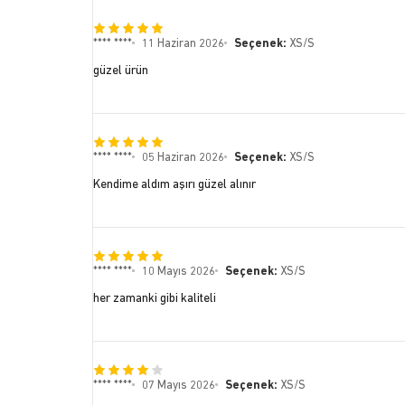
**** ****
11 Haziran 2026
Seçenek:
XS/S
güzel ürün
**** ****
05 Haziran 2026
Seçenek:
XS/S
Kendime aldım aşırı güzel alınır
**** ****
10 Mayıs 2026
Seçenek:
XS/S
her zamanki gibi kaliteli
**** ****
07 Mayıs 2026
Seçenek:
XS/S