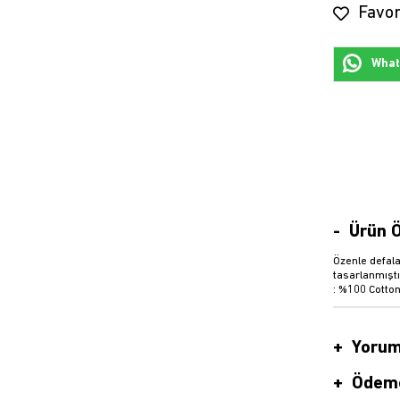
Favor
Whats
Ürün Ö
Özenle defala
tasarlanmıştı
: %100 Cotton
Yorum
Ödeme