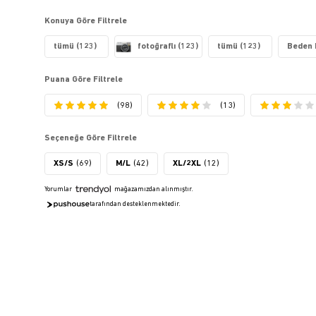
Konuya Göre Filtrele
tümü (123)
fotoğraflı (123)
tümü (123)
Beden B
Puana Göre Filtrele
(98)
(13)
Seçeneğe Göre Filtrele
XS/S
(69)
M/L
(42)
XL/2XL
(12)
Yorumlar
mağazamızdan alınmıştır.
tarafından desteklenmektedir.