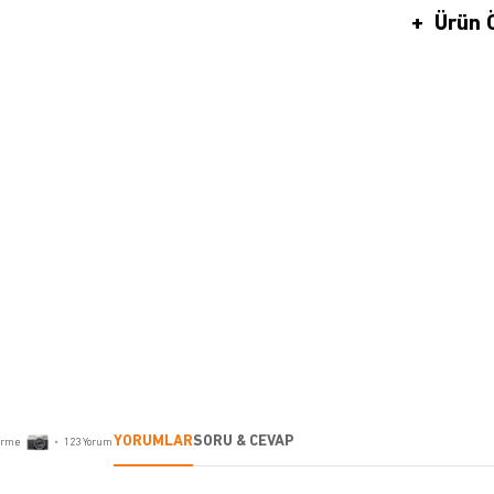
Ürün Ö
YORUMLAR
SORU & CEVAP
irme
•
123
Yorum