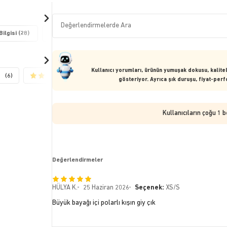
ilgisi (28)
Kumaş Kalitesi (18)
Yumuşaklık/Sertlik (12)
Renk 
Kullanıcı yorumları, ürünün yumuşak dokusu, kaliteli
(6)
(2)
(4)
gösteriyor. Ayrıca şık duruşu, fiyat-pe
Kullanıcıların çoğu 1 
Değerlendirmeler
HÜLYA K.
25 Haziran 2026
Seçenek:
XS/S
Büyük bayağı içi polarlı kışın giy çık