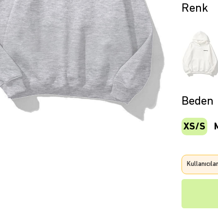
Beden
XS/S
Kullanıcıla