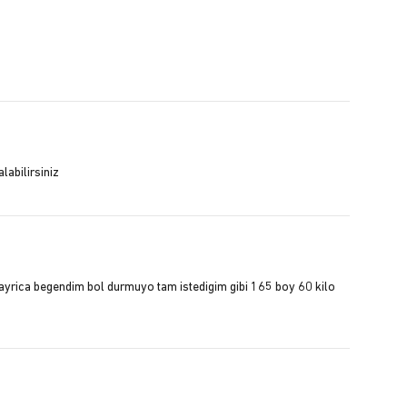
labilirsiniz
a ayrica begendim bol durmuyo tam istedigim gibi 165 boy 60 kilo