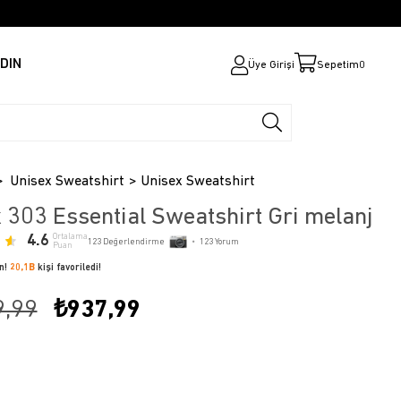
DIN
Üye Girişi
Sepetim
0
Unisex Sweatshirt
Unisex Sweatshirt
 303 Essential Sweatshirt Gri melanj
4.6
Ortalama
123
Değerlendirme
•
123
Yorum
Puan
ün!
20,1B
kişi favoriledi!
9,99
₺937,99