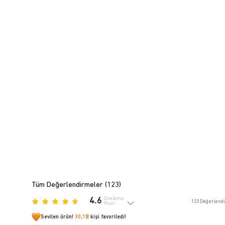
Tüm Değerlendirmeler (
123
)
4.6
Ortalama
123
Değerlend
Puan
Sevilen ürün!
20,1B
kişi favoriledi!