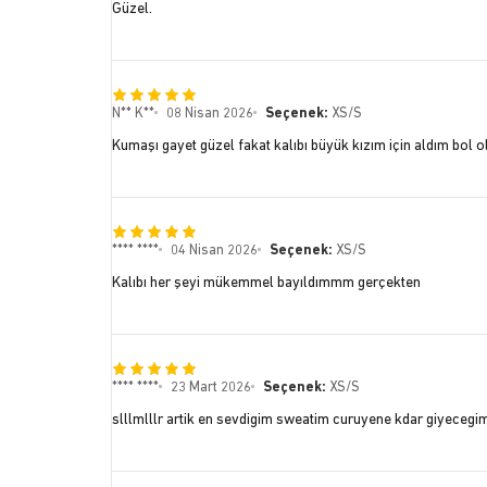
Güzel.
N** K**
08 Nisan 2026
Seçenek:
XS/S
Kumaşı gayet güzel fakat kalıbı büyük kızım için aldım bol o
**** ****
04 Nisan 2026
Seçenek:
XS/S
Kalıbı her şeyi mükemmel bayıldımmm gerçekten
**** ****
23 Mart 2026
Seçenek:
XS/S
slllmlllr artik en sevdigim sweatim curuyene kdar giyecegi