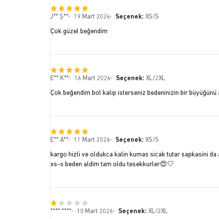
J** Ş**
19 Mart 2026
Seçenek:
XS/S
Çok güzel beğendim
E** K**
16 Mart 2026
Seçenek:
XL/2XL
Çok beğendim bol kalıp isterseniz bedeninizin bir büyüğünü a
E** A**
11 Mart 2026
Seçenek:
XS/S
kargo hizli ve oldukca kalin kumas sicak tutar sapkasini d
xs-s beden aldim tam oldu tesekkurler😍🤍
**** ****
10 Mart 2026
Seçenek:
XL/2XL