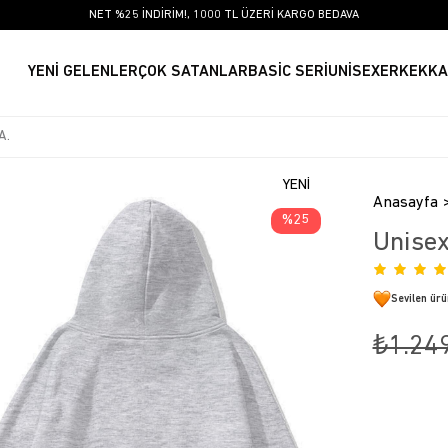
NET %25 İNDİRİM!, 1000 TL ÜZERİ KARGO BEDAVA
YENİ GELENLER
ÇOK SATANLAR
BASİC SERİ
UNİSEX
ERKEK
KA
YENI
Anasayfa
ÜRÜN
25
Unisex
Sevilen ür
₺1.24