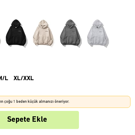
M/L
XL/XXL
rın çoğu 1 beden küçük almanızı öneriyor.