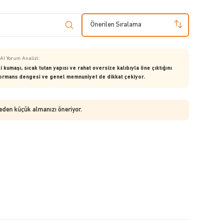
Önerilen Sıralama
Özelliği (8)
Farklı/Aynı Ürün (7)
Fiyat (6)
Kalınlık/İncelik (5)
AI Yorum Analizi:
 kumaşı, sıcak tutan yapısı ve rahat oversize kalıbıyla öne çıktığını
rformans dengesi ve genel memnuniyet de dikkat çekiyor.
beden küçük almanızı öneriyor.