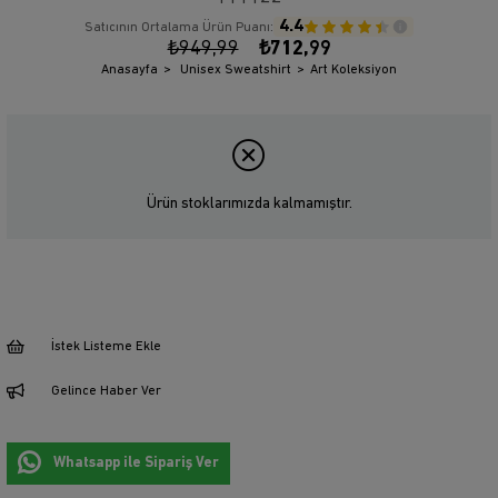
4.4
Satıcının Ortalama Ürün Puanı:
₺949,99
₺712,99
Anasayfa
Unisex Sweatshirt
Art Koleksiyon
Ürün stoklarımızda kalmamıştır.
İstek Listeme Ekle
Gelince Haber Ver
Whatsapp ile Sipariş Ver