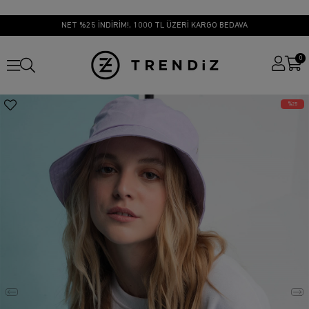
NET %25 İNDİRİM!, 1000 TL ÜZERİ KARGO BEDAVA
0
25