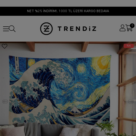
NET %25 İNDİRİM!, 1000 TL ÜZERİ KARGO BEDAVA
0
24