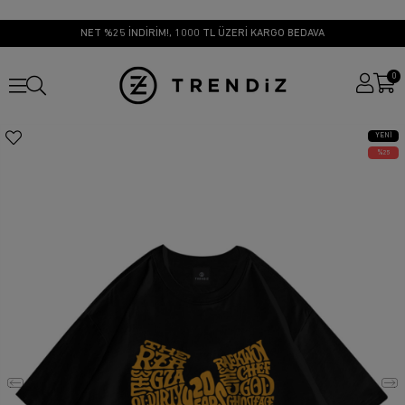
NET %25 İNDİRİM!, 1000 TL ÜZERİ KARGO BEDAVA
0
YENI
ÜRÜN
25