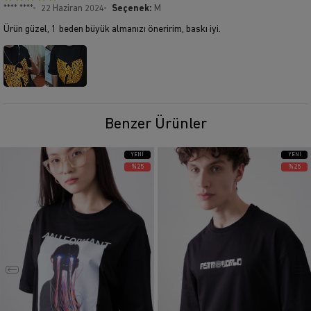
**** ****
22 Haziran 2024
Seçenek:
M
Ürün güzel, 1 beden büyük almanızı öneririm, baskı iyi.
Benzer Ürünler
YENI
YENI
ÜRÜN
ÜRÜN
%25
%25