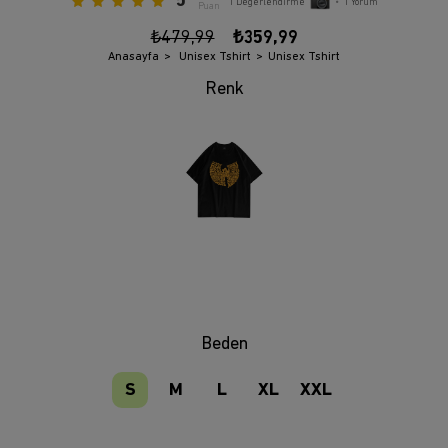
5
1
Değerlendirme
•
1
Yorum
Puan
₺479,99
₺359,99
Anasayfa
Unisex Tshirt
Unisex Tshirt
Beden
S
M
L
XL
XXL