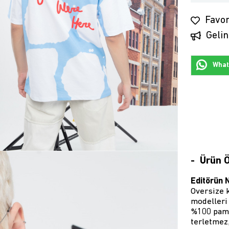
Favor
Gelin
Whats
Ürün Ö
Editörün 
Oversize k
modelleri 
%100 pamu
terletmez,