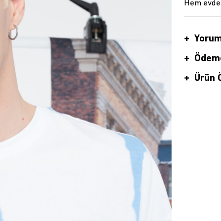
Hem evde h
Yorum
Ödeme
Ürün Ö