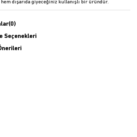
em dışarıda giyeceğiniz kullanışlı bir üründür.
lar
(0)
 Seçenekleri
nerileri