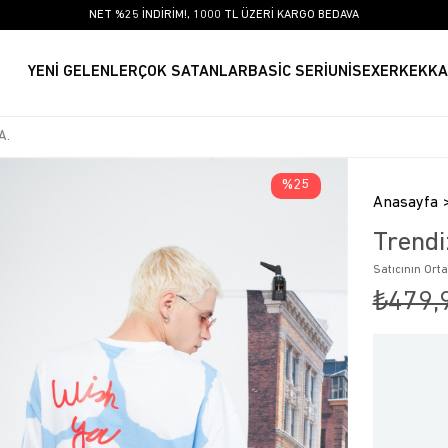
NET %25 İNDİRİM!, 1000 TL ÜZERİ KARGO BEDAVA
YENİ GELENLER
ÇOK SATANLAR
BASİC SERİ
UNİSEX
ERKEK
KA
25
Anasayfa
Trendi
Satıcının Ort
₺479,