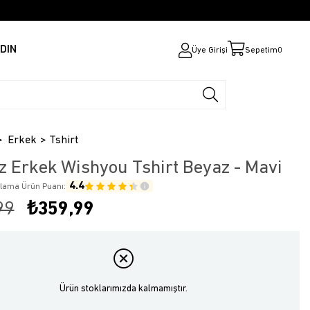
DIN
Üye Girişi
Sepetim
0
Erkek
Tshirt
z Erkek Wishyou Tshirt Beyaz - Mavi
4.4
alama Ürün Puanı:
99
₺359,99
Ürün stoklarımızda kalmamıştır.