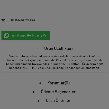
İstek Listeme Ekle
Whatsapp ile Sipariş Ver
Ürün Özellikleri
Özenle defalarca test edilen oversize kalıplarımız sizi daha konforlu
hissettirebilmek için tasarlanmıştır. Çok bol tercih etmiyorsanız, kendi
bedeninizi almanız tavsiye edilir. Kumaş : %100 Cotton - Ürünlerimiz çift
bedendir. XS/S - M/L ve XL/XXL şeklinde 3 bedenden oluşmaktadır.
Yorumlar
(0)
Ödeme Seçenekleri
Ürün Önerileri