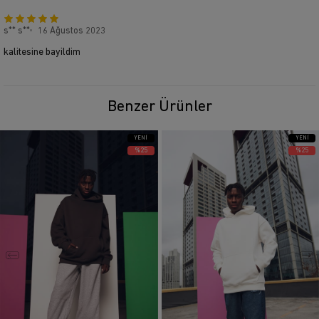
s** s**
16 Ağustos 2023
kalitesine bayildim
Benzer Ürünler
YENI
YENI
ÜRÜN
ÜRÜN
%25
%25