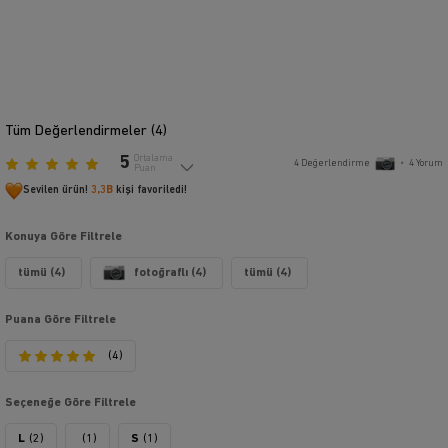
Tüm Değerlendirmeler (
4
)
5
Ortalama
4
Değerlendirme
•
4
Yorum
Puan
Sevilen ürün!
3,3B
kişi favoriledi!
Konuya Göre Filtrele
tümü (4)
fotoğraflı (4)
tümü (4)
Puana Göre Filtrele
(4)
Seçeneğe Göre Filtrele
L
(2)
(1)
S
(1)