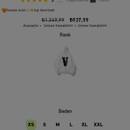
5
4
Değerlendirme
•
4
Yorum
Puan
Sevilen ürün!
3,3B
kişi favoriledi!
₺1.249,99
₺937,99
Anasayfa
Unisex Sweatshirt
Unisex Sweatshirt
Beden
XS
S
M
L
XL
XXL