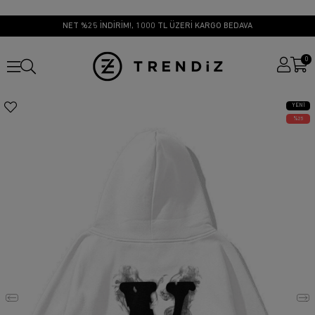
NET %25 İNDİRİM!, 1000 TL ÜZERİ KARGO BEDAVA
0
YENI
ÜRÜN
25