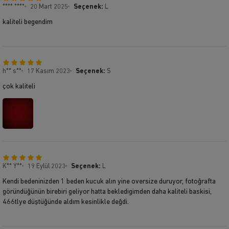
**** ****
20 Mart 2025
Seçenek:
L
kaliteli begendim
h** s**
17 Kasım 2023
Seçenek:
S
çok kaliteli
K** Y**
19 Eylül 2023
Seçenek:
L
Kendi bedeninizden 1 beden kucuk alın yine oversize duruyor, fotoğrafta
göründüğünün birebiri geliyor hatta bekledigimden daha kaliteli baskisi,
466tlye düştüğünde aldım kesinlikle değdi.