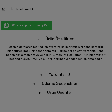
İstek Listeme Ekle
Whatsapp ile Sipariş Ver
Ürün Özellikleri
Özenle defalarca test edilen oversize kalıplarımız sizi daha konforlu
hissettirebilmek için tasarlanmıştır. Çok bol tercih etmiyorsanız, kendi
bedeninizi almanız tavsiye edilir. Kumaş : %100 Cotton - Ürünlerimiz çift
bedendir. XS/S - M/L ve XL/XXL şeklinde 3 bedenden oluşmaktadır.
Yorumlar
(0)
Ödeme Seçenekleri
Ürün Önerileri