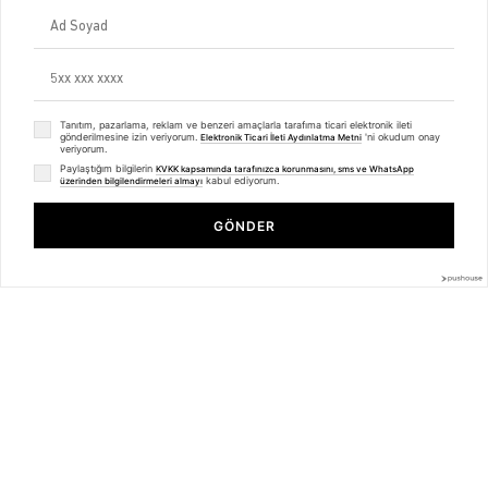
Mesafeli Satış Sözleşmesi
Ön Bilgilendirme Formu
Kargo Takip
Kategoriler
Unisex
Tanıtım, pazarlama, reklam ve benzeri amaçlarla tarafıma ticari elektronik ileti
Kadın
gönderilmesine izin veriyorum.
'ni okudum onay
Elektronik Ticari İleti Aydınlatma Metni
veriyorum.
Erkek
Paylaştığım bilgilerin
Basic Seri
KVKK kapsamında tarafınızca korunmasını, sms ve WhatsApp
kabul ediyorum.
üzerinden bilgilendirmeleri almayı
Trendiz Unisex Utopia Pray Travis Scott Tshirt Siyah
BİZDEN HABERLER
GÖNDER
₺479,99
₺359,99
Bültenimize Üye Olun ! Tüm İndirim ve Fırsatlardan İlk Sizin Haberiniz
Olsun !
Üyelik koşullarını
ve
kişisel verilerimin
korunmasını kabul ediyorum.
© 2025
trendiz.com.tr
- Powered by
Brand
mentor