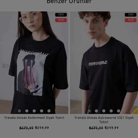
Benzer Ürünler
YENI
YENI
ÜRÜN
ÜRÜN
%25
%25
Trendiz Unisex Aniformant Siyah Tshirt
Trendiz Unisex Astroworld 2021 Siyah
Tshirt
₺479,99
₺359,99
₺479,99
₺359,99