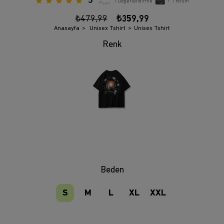
5
1
Değerlendirme
•
1
Yorum
Puan
₺479,99
₺359,99
Anasayfa
Unisex Tshirt
Unisex Tshirt
Beden
S
M
L
XL
XXL