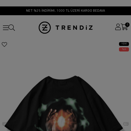
NET %25 İNDİRİM!, 1000 TL ÜZERİ KARGO BEDAVA
0
YENI
ÜRÜN
25