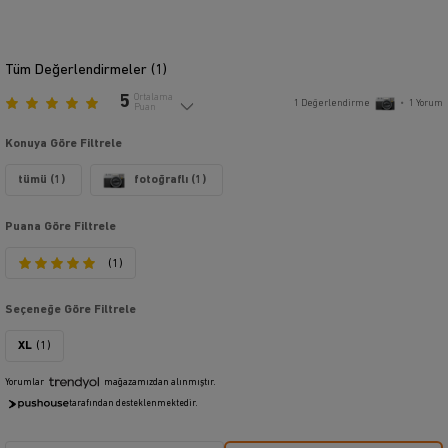
Tüm Değerlendirmeler (
1
)
5
Ortalama
1
Değerlendirme
•
1
Yorum
Puan
Konuya Göre Filtrele
tümü (1)
fotoğraflı (1)
Puana Göre Filtrele
(1)
Seçeneğe Göre Filtrele
XL
(1)
Yorumlar
mağazamızdan alınmıştır.
tarafından desteklenmektedir.