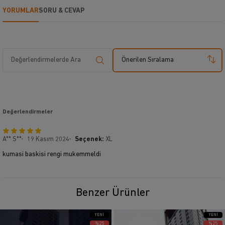
YORUMLAR
SORU & CEVAP
Önerilen Sıralama
Değerlendirmeler
A** S**
19 Kasım 2024
Seçenek:
XL
kumasi baskisi rengi mukemmeldi
Benzer Ürünler
YENI
YENI
ÜRÜN
ÜRÜN
%25
%25