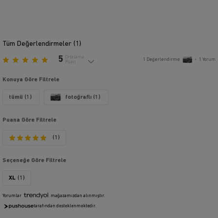
Tüm Değerlendirmeler (
1
)
5
Ortalama
1
Değerlendirme
•
1
Yorum
Puan
Konuya Göre Filtrele
tümü (1)
fotoğraflı (1)
Puana Göre Filtrele
(1)
Seçeneğe Göre Filtrele
XL
(1)
Yorumlar
mağazamızdan alınmıştır.
tarafından desteklenmektedir.