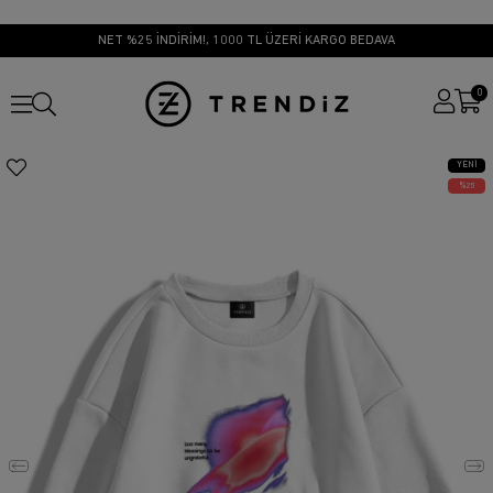
NET %25 İNDİRİM!, 1000 TL ÜZERİ KARGO BEDAVA
0
YENI
ÜRÜN
25