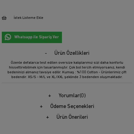
İstek Listeme Ekle
Whatsapp ile Sipariş Ver
Ürün Özellikleri
Özenle defalarca test edilen oversize kalıplarımız sizi daha konforlu
hissettirebilmek için tasarlanmıştır. Çok bol tercih etmiyorsanız, kendi
bedeninizi almanız tavsiye edilir. Kumaş : %100 Cotton - Ürünlerimiz çift
bedendir. XS/S - M/L ve XL/XXL şeklinde 3 bedenden oluşmaktadır.
Yorumlar
(0)
Ödeme Seçenekleri
Ürün Önerileri