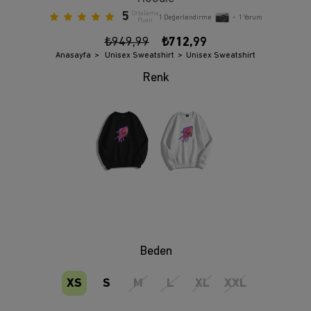
5
Ortalama
1
Değerlendirme
•
1
Yorum
Puan
₺949,99
₺712,99
Anasayfa
Unisex Sweatshirt
Unisex Sweatshirt
Beden
XS
S
M
L
XL
XXL