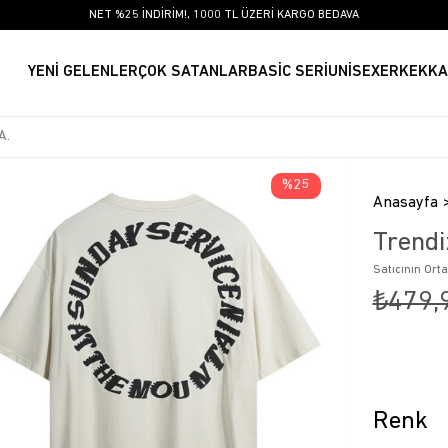
NET %25 İNDİRİM!, 1000 TL ÜZERİ KARGO BEDAVA
YENİ GELENLER
ÇOK SATANLAR
BASİC SERİ
UNİSEX
ERKEK
KA
25
Anasayfa
Trendi
Satıcının Ort
₺479,