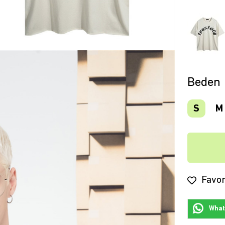
Beden
S
M
Favor
Whats