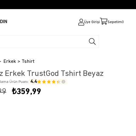
DIN
Üye Girişi
Sepetim
0
Erkek
Tshirt
z Erkek TrustGod Tshirt Beyaz
4.4
alama Ürün Puanı:
99
₺359,99