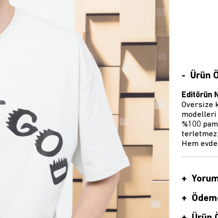
Ürün Ö
Editörün 
Oversize k
modelleri 
%100 pamu
terletmez,
Hem evde h
Yorum
Ödeme
Ürün Ö