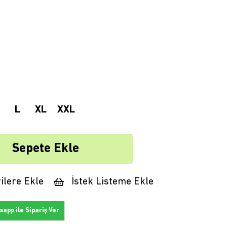
L
XL
XXL
ilere Ekle
İstek Listeme Ekle
app ile Sipariş Ver