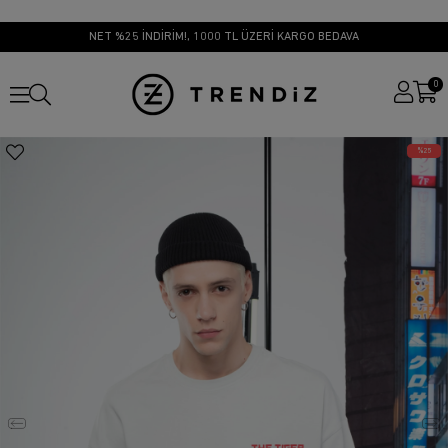
NET %25 İNDİRİM!, 1000 TL ÜZERİ KARGO BEDAVA
0
25