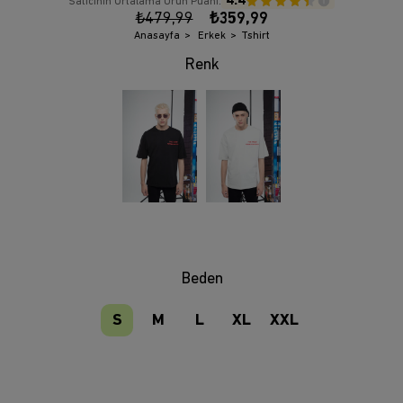
4.4
Satıcının Ortalama Ürün Puanı:
₺479,99
₺359,99
Anasayfa
Erkek
Tshirt
Beden
S
M
L
XL
XXL