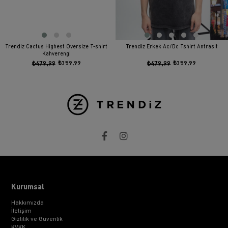
Trendiz Cactus Highest Oversize T-shirt
Trendiz Erkek Ac/Dc Tshirt Antrasit
Kahverengi
₺479,99
₺359,99
₺479,99
₺359,99
Kurumsal
Hakkımızda
İletişim
Gizlilik ve Güvenlik
KVKK