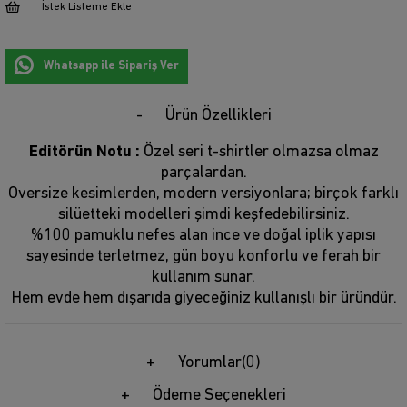
İstek Listeme Ekle
Whatsapp ile Sipariş Ver
Ürün Özellikleri
Editörün Notu :
Özel seri t-shirtler olmazsa olmaz
parçalardan.
Oversize kesimlerden, modern versiyonlara; birçok farklı
silüetteki modelleri şimdi keşfedebilirsiniz.
%100 pamuklu nefes alan ince ve doğal iplik yapısı
sayesinde terletmez, gün boyu konforlu ve ferah bir
kullanım sunar.
Hem evde hem dışarıda giyeceğiniz kullanışlı bir üründür.
Yorumlar
(0)
Ödeme Seçenekleri