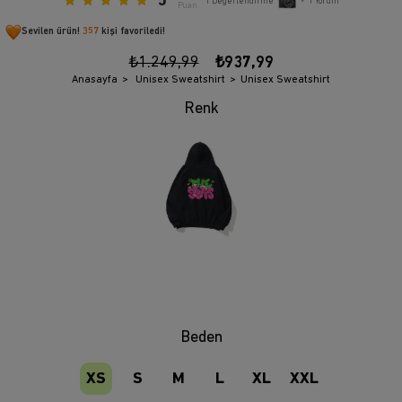
5
1
Değerlendirme
•
1
Yorum
Puan
Sevilen ürün!
357
kişi favoriledi!
₺1.249,99
₺937,99
Anasayfa
Unisex Sweatshirt
Unisex Sweatshirt
Beden
XS
S
M
L
XL
XXL