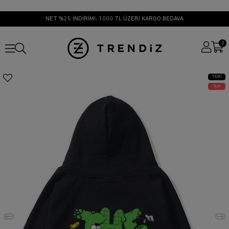
NET %25 İNDİRİM!, 1000 TL ÜZERİ KARGO BEDAVA
0
YENI
ÜRÜN
25