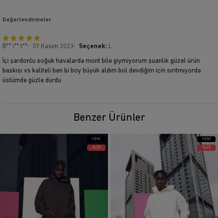
sizi daha konforlu hissettirebilmek için tasarlanmıştır. Çok
Değerlendirmeler
bol tercih etmiyorsanız, kendi bedeninizi almanız tavsiye
edilir.
B** i** t**
07 Kasım 2023
Seçenek:
L
İçi şardonlu soğuk havalarda mont bile giymiyorum şuanlık güzel ürün
baskısı vs kaliteli ben bi boy büyük aldım bol devdiğim için sırıtmıyorda
üstümde güzle durdu
Benzer Ürünler
YENI
YENI
ÜRÜN
ÜRÜN
%25
%25