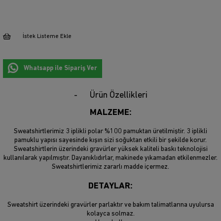
İstek Listeme Ekle
Whatsapp ile Sipariş Ver
Ürün Özellikleri
MALZEME:
Sweatshirtlerimiz 3 iplikli polar %100 pamuktan üretilmiştir. 3 iplikli
pamuklu yapısı sayesinde kışın sizi soğuktan etkili bir şekilde korur.
Sweatshirtlerin üzerindeki gravürler yüksek kaliteli baskı teknolojisi
kullanılarak yapılmıştır. Dayanıklıdırlar, makinede yıkamadan etkilenmezler.
Sweatshirtlerimiz zararlı madde içermez.
DETAYLAR:
Sweatshirt üzerindeki gravürler parlaktır ve bakım talimatlarına uyulursa
kolayca solmaz.