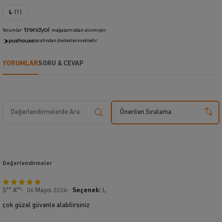
L
(1)
Yorumlar
mağazamızdan alınmıştır.
tarafından desteklenmektedir.
YORUMLAR
SORU & CEVAP
Önerilen Sıralama
Değerlendirmeler
S** A**
06 Mayıs 2024
Seçenek:
L
çok güzel güvenle alabilirsiniz