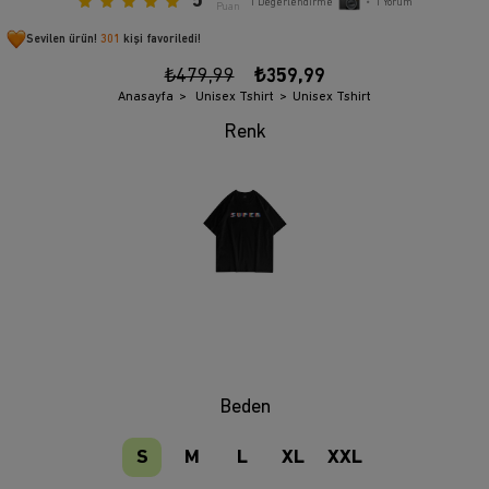
5
1
Değerlendirme
•
1
Yorum
Puan
Sevilen ürün!
301
kişi favoriledi!
₺479,99
₺359,99
Anasayfa
Unisex Tshirt
Unisex Tshirt
Beden
S
M
L
XL
XXL