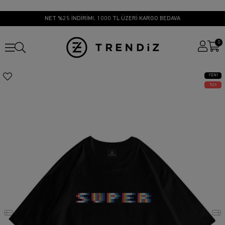
NET %25 İNDİRİM!, 1000 TL ÜZERİ KARGO BEDAVA
0
YENI
ÜRÜN
25