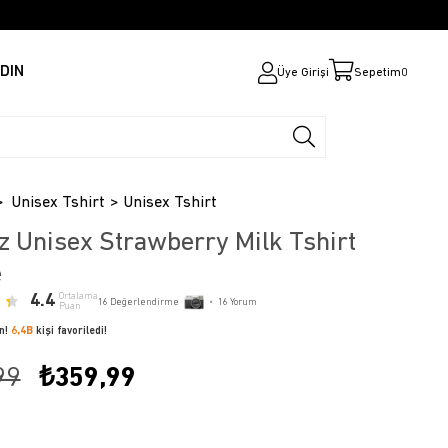
DIN
Üye Girişi
Sepetim
0
Unisex Tshirt
Unisex Tshirt
z Unisex Strawberry Milk Tshirt
e
4.4
Ortalama
16
Değerlendirme
•
16
Yorum
Puan
ün!
6,4B
kişi favoriledi!
99
₺359,99