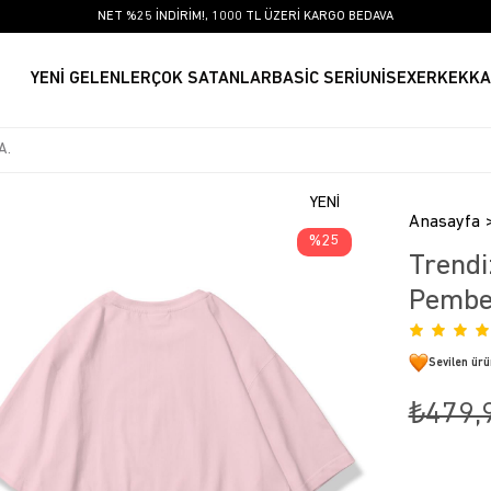
NET %25 İNDİRİM!, 1000 TL ÜZERİ KARGO BEDAVA
YENİ GELENLER
ÇOK SATANLAR
BASİC SERİ
UNİSEX
ERKEK
KA
YENI
Anasayfa
ÜRÜN
25
Trendi
Pemb
Sevilen ür
₺479,