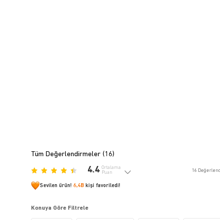
Tüm Değerlendirmeler (
16
)
4.4
Ortalama
16
Değerlen
Puan
Sevilen ürün!
6,4B
kişi favoriledi!
Konuya Göre Filtrele