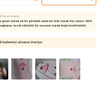
AI Yorum Analizi:
e genel olarak şık bir görünüm sunan bir ürün olarak öne çıkıyor. Hafif
ağlayan, tercih edilebilir bir seçenek olarak değerlendirilebilir.
di bedeninizi almanızı öneriyor.