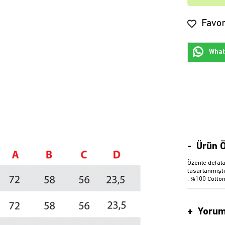
Favor
Whats
Ürün Ö
Özenle defala
tasarlanmıştı
: %100 Cotton
Yorum