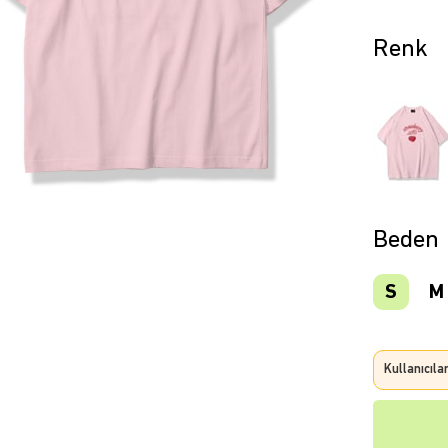
Beden
S
M
Kullanıcıla