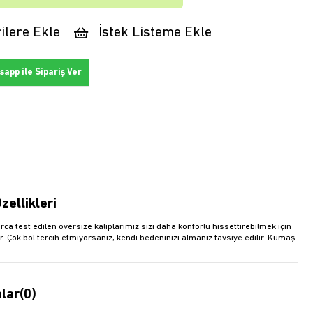
ilere Ekle
İstek Listeme Ekle
app ile Sipariş Ver
zellikleri
rca test edilen oversize kalıplarımız sizi daha konforlu hissettirebilmek için
r. Çok bol tercih etmiyorsanız, kendi bedeninizi almanız tavsiye edilir. Kumaş
 -
lar
(0)