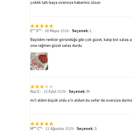
çokkk tatlı baya oversize haberiniz olsun
E** K**
08 Mayıs 2026
Seçenek:
L
Bayıldım renkler göründüğü gibi çok güzel, kalıp bol salaş
ona rağmen güzel salaş durdu
Naz E.
22 Eylül 2025
Seçenek:
M
m/l aldım büyük oldu s/n aldum bu sefer de oversize durmad
M** Ç**
22 Ağustos 2025
Seçenek:
S