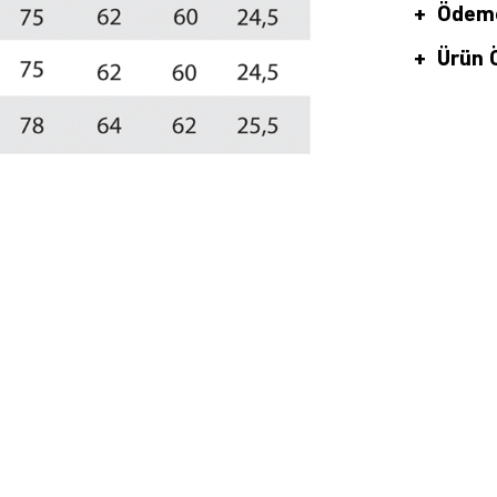
Ödeme
Ürün Ö