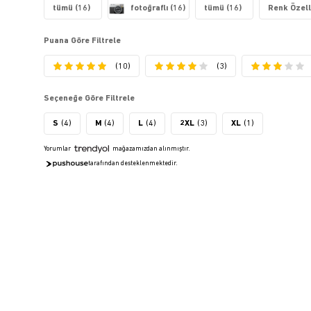
tümü (16)
fotoğraflı (16)
tümü (16)
Renk Özelli
Puana Göre Filtrele
(10)
(3)
Seçeneğe Göre Filtrele
S
(4)
M
(4)
L
(4)
2XL
(3)
XL
(1)
Yorumlar
mağazamızdan alınmıştır.
tarafından desteklenmektedir.