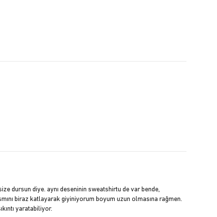
size dursun diye. aynı deseninin sweatshirtu de var bende,
kısmını biraz katlayarak giyiniyorum boyum uzun olmasına rağmen.
kıntı yaratabiliyor.