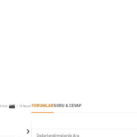
YORUMLAR
SORU & CEVAP
dirme
•
16
Yorum