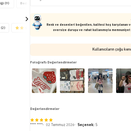
ği (9)
Beden Bilgisi (5)
Renk ve desenleri beğenilen, kalitesi hoş karşılanan v
(2)
(1)
oversize duruşu ve rahat kullanımıyla memnuniyet s
Kullanıcıların çoğu ken
Fotoğraflı Değerlendirmeler
Değerlendirmeler
**** ****
02 Temmuz 2026
Seçenek:
S