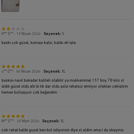
H** S**
19 Nisan 2024
Seçenek:
S
baskı çok güzel, kumaşı kalın, kalıbı eh işte.
s** Ö**
06 Nisan 2024
Seçenek:
XL
baskısı nasıl bukadar kaliteli olabilir ya mukkemmel 157 boy 78 kilo xl
aldık güzel oldu altı bi tık dar oldu asla rahatsız etmiyor ufaktan çekiştirin
hemen bollaşıyor çok beğendim
M** E**
30 Mart 2024
Seçenek:
XL
cok rahat kalibi guzel ben bol istiyorum diye xl aldim ama l da okeymis