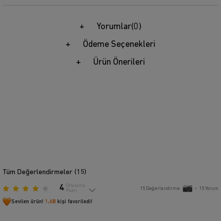
Yorumlar
(0)
Ödeme Seçenekleri
Ürün Önerileri
Tüm Değerlendirmeler (
15
)
4
Ortalama
15
Değerlendirme
•
15
Yorum
Puan
Sevilen ürün!
1,6B
kişi favoriledi!