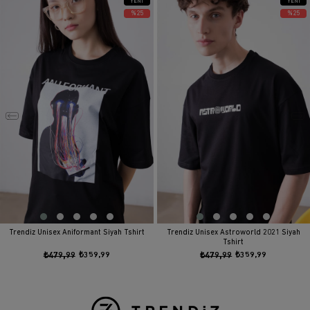
YENI
YENI
ÜRÜN
ÜRÜN
%25
%25
Trendiz Unisex Aniformant Siyah Tshirt
Trendiz Unisex Astroworld 2021 Siyah
Tshirt
₺479,99
₺359,99
₺479,99
₺359,99