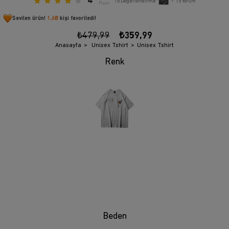
4
15
Değerlendirme
•
15
Yorum
Puan
Sevilen ürün!
1,6B
kişi favoriledi!
₺479,99
₺359,99
Anasayfa
Unisex Tshirt
Unisex Tshirt
Beden