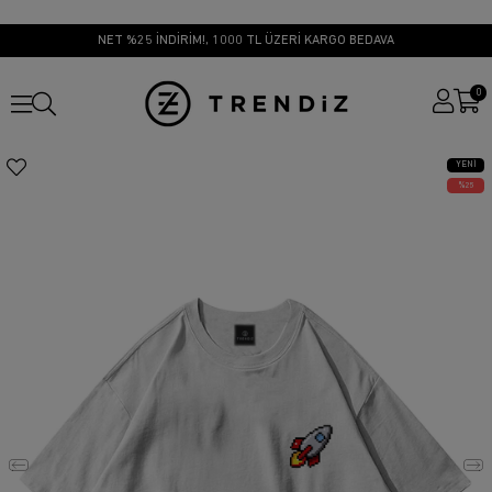
NET %25 İNDİRİM!, 1000 TL ÜZERİ KARGO BEDAVA
0
YENI
ÜRÜN
25