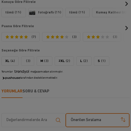
Konuya Göre Filtrele
tümü (15)
fotoğraflı (15)
tümü (15)
Kumaş Kalitesi (6)
Puana Göre Filtrele
(7)
(3)
(3)
Seçeneğe Göre Filtrele
XL
(4)
(3)
M
(3)
2XL
(2)
L
(2)
S
(1)
Yorumlar
mağazamızdan alınmıştır.
tarafından desteklenmektedir.
YORUMLAR
SORU & CEVAP
Önerilen Sıralama