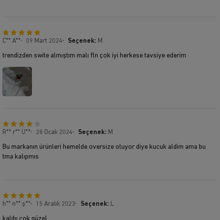
C** A**
09 Mart 2024
Seçenek:
M
trendizden swite almıştım malı fln çok iyi herkese tavsiye ederim
R** r** Ü**
28 Ocak 2024
Seçenek:
M
Bu markanın ürünleri hemelde oversize oluyor diye kucuk aldim ama bu
tma kalıpmıs
h** n** ş**
15 Aralık 2023
Seçenek:
L
kalıbı çok güzel