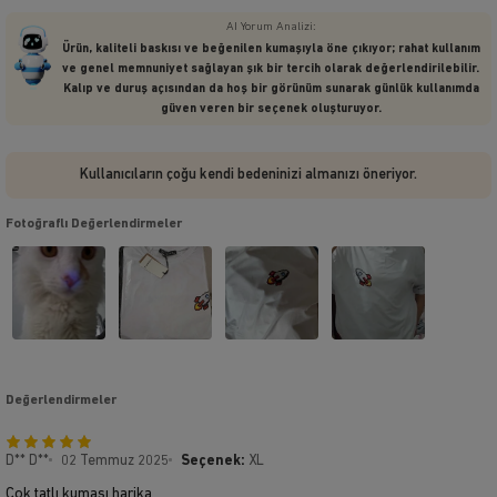
AI Yorum Analizi:
Ürün, kaliteli baskısı ve beğenilen kumaşıyla öne çıkıyor; rahat kullanım
ve genel memnuniyet sağlayan şık bir tercih olarak değerlendirilebilir.
Kalıp ve duruş açısından da hoş bir görünüm sunarak günlük kullanımda
güven veren bir seçenek oluşturuyor.
Kullanıcıların çoğu kendi bedeninizi almanızı öneriyor.
Fotoğraflı Değerlendirmeler
Değerlendirmeler
D** D**
02 Temmuz 2025
Seçenek:
XL
Çok tatlı kumaşı harika