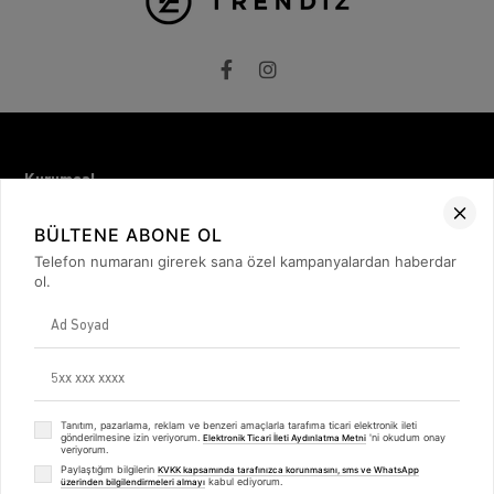
Kurumsal
Hakkımızda
BÜLTENE ABONE OL
İletişim
Gizlilik ve Güvenlik
Telefon numaranı girerek sana özel kampanyalardan haberdar
KVKK
ol.
ETK Bilgilendirme Metni
Müşteri İlişkileri
Üyelik
Müşteri Destek
Kargo & Teslimat
Sipariş İşlemleri
Whatsapp Müşteri Destek
Tanıtım, pazarlama, reklam ve benzeri amaçlarla tarafıma ticari elektronik ileti
gönderilmesine izin veriyorum.
'ni okudum onay
Elektronik Ticari İleti Aydınlatma Metni
Üyelik Sözleşmesi
veriyorum.
Mesafeli Satış Sözleşmesi
Paylaştığım bilgilerin
KVKK kapsamında tarafınızca korunmasını, sms ve WhatsApp
Ön Bilgilendirme Formu
kabul ediyorum.
üzerinden bilgilendirmeleri almayı