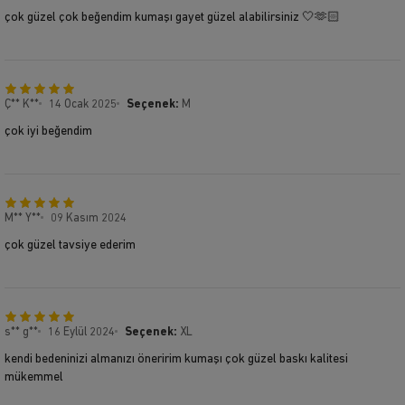
çok güzel çok beğendim kumaşı gayet güzel alabilirsiniz 🤍🫶🏻
Ç** K**
14 Ocak 2025
Seçenek:
M
çok iyi beğendim
M** Y**
09 Kasım 2024
çok güzel tavsiye ederim
s** g**
16 Eylül 2024
Seçenek:
XL
kendi bedeninizi almanızı öneririm kumaşı çok güzel baskı kalitesi
mükemmel