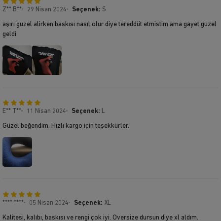
Z** B**
29 Nisan 2024
Seçenek:
S
aşırı guzel alirken baskısı nasıl olur diye tereddüt etmistim ama gayet guzel
geldi
E** T**
11 Nisan 2024
Seçenek:
L
Güzel beğendim. Hızlı kargo için teşekkürler.
**** ****
05 Nisan 2024
Seçenek:
XL
Kalitesi, kalıbı, baskısı ve rengi çok iyi. Oversize dursun diye xl aldım.