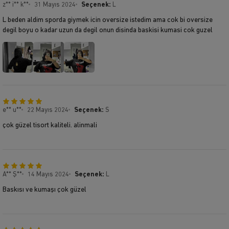
z** i** k**
31 Mayıs 2024
Seçenek:
L
L beden aldim sporda giymek icin oversize istedim ama cok bi oversize
degil boyu o kadar uzun da degil onun disinda baskisi kumasi cok guzel
e** u**
22 Mayıs 2024
Seçenek:
S
çok güzel tisort kaliteli. alinmali
A** Ş**
14 Mayıs 2024
Seçenek:
L
Baskısı ve kumaşı çok güzel