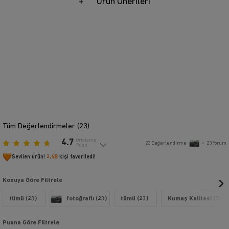
Ürün Önerileri
Tüm Değerlendirmeler (
23
)
4.7
Ortalama
23
Değerlendirme
•
23
Yorum
Puan
Sevilen ürün!
2,4B
kişi favoriledi!
Konuya Göre Filtrele
tümü (23)
fotoğraflı (23)
tümü (23)
Kumaş Kalitesi (7)
Puana Göre Filtrele