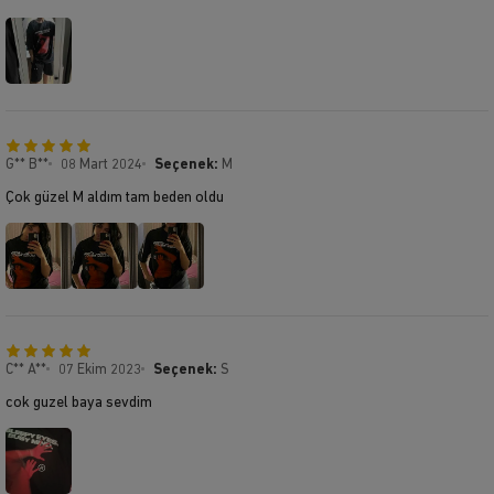
G** B**
08 Mart 2024
Seçenek:
M
Çok güzel M aldım tam beden oldu
C** A**
07 Ekim 2023
Seçenek:
S
cok guzel baya sevdim