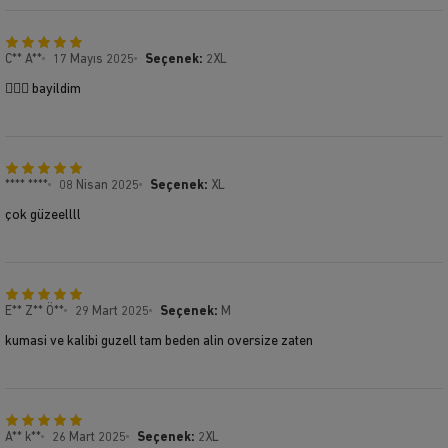
C** A**
17 Mayıs 2025
Seçenek:
2XL
🧍🏻‍♂️ bayildim
**** ****
08 Nisan 2025
Seçenek:
XL
çok güzeellll
E** Z** Ö**
29 Mart 2025
Seçenek:
M
kumasi ve kalibi guzell tam beden alin oversize zaten
A** k**
26 Mart 2025
Seçenek:
2XL