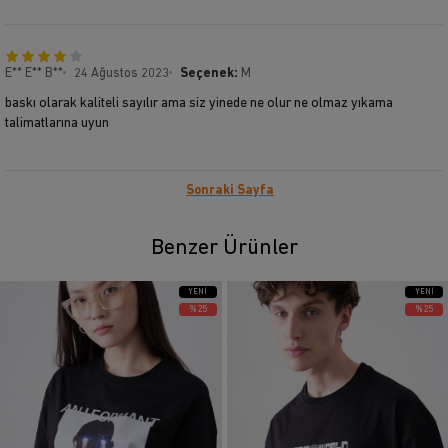
E** E** B**
24 Ağustos 2023
Seçenek:
M
baskı olarak kaliteli sayılır ama siz yinede ne olur ne olmaz yıkama
talimatlarına uyun
Sonraki Sayfa
Benzer Ürünler
YENI
YENI
ÜRÜN
ÜRÜN
%25
%25