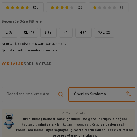
(20)
(2)
(1)
Seçeneğe Göre Filtrele
L
(5)
XL
(4)
S
(4)
(4)
M
(4)
2XL
(2)
Yorumlar
mağazamızdan alınmıştır.
tarafından desteklenmektedir.
YORUMLAR
SORU & CEVAP
Önerilen Sıralama
AI Yorum Analizi:
Ürün; kumaş kalitesi, baskı görünümü ve genel duruşuyla beğeni
topluyor, rahat ve şık bir kullanım sunuyor. Kalıp ve beden seçimi
konusunda memnuniyet sağlayan, güvenle tercih edilebilecek kaliteli bir
seçenek olarak öne çıkıyor.