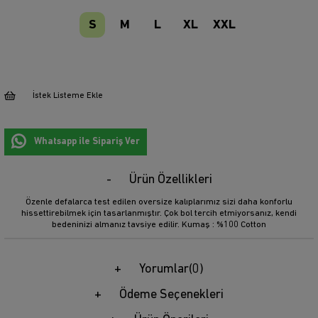
S
M
L
XL
XXL
İstek Listeme Ekle
Whatsapp ile Sipariş Ver
Ürün Özellikleri
Özenle defalarca test edilen oversize kalıplarımız sizi daha konforlu
hissettirebilmek için tasarlanmıştır. Çok bol tercih etmiyorsanız, kendi
bedeninizi almanız tavsiye edilir. Kumaş : %100 Cotton
Yorumlar
(0)
Ödeme Seçenekleri