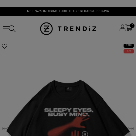
NET %25 İNDİRİM!, 1000 TL ÜZERİ KARGO BEDAVA
0
YENI
ÜRÜN
25