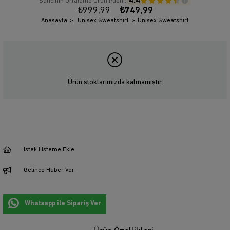
4.4
Satıcının Ortalama Ürün Puanı:
₺999,99
₺749,99
Anasayfa
Unisex Sweatshirt
Unisex Sweatshirt
Ürün stoklarımızda kalmamıştır.
İstek Listeme Ekle
Gelince Haber Ver
Whatsapp ile Sipariş Ver