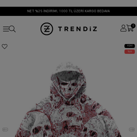
NET %25 İNDİRİM!, 1000 TL ÜZERİ KARGO BEDAVA
0
YENI
ÜRÜN
25