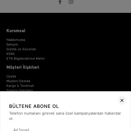
Kurumsal
Hakkımızda
İletişim
Gizlilik ve Güvenlik
KVKK
ETK Bilgilendirme Metni
Müşteri İlişkileri
Üyelik
Müşteri Destek
Kargo & Teslimat
Sipariş İşlemleri
Whatsapp Müşteri Destek
Üyelik Sözleşmesi
Mesafeli Satış Sözleşmesi
BÜLTENE ABONE OL
Ön Bilgilendirme Formu
Telefon numaranı girerek sana özel kampanyalardan haberdar
Kargo Takip
ol.
Kategoriler