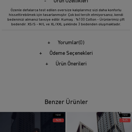
Ürün Özellikleri
Özenle defalarca test edilen oversize kalıplarımız sizi daha konforlu
hissettirebilmek için tasarlanmıştır. Çok bol tercih etmiyorsanız, kendi
bedeninizi almanız tavsiye edilir. Kumaş : %100 Cotton - Ürünlerimiz çift
bedendir. XS/S - M/L ve XL/XXL şeklinde 3 bedenden oluşmaktadır.
Yorumlar
(0)
Ödeme Seçenekleri
Ürün Önerileri
Benzer Ürünler
YENI
YENI
ÜRÜN
ÜRÜN
%25
%25