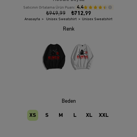
4.4
Satıcının Ortalama Ürün Puanı:
₺949,99
₺712,99
Anasayfa
Unisex Sweatshirt
Unisex Sweatshirt
Beden
XS
S
M
L
XL
XXL