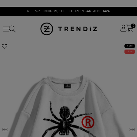
NET %25 İNDİRİM!, 1000 TL ÜZERİ KARGO BEDAVA
0
YENI
ÜRÜN
25