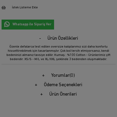
İstek Listeme Ekle
Whatsapp ile Sipariş Ver
Ürün Özellikleri
Özenle defalarca test edilen oversize kalıplarımız sizi daha konforlu
hissettirebilmek için tasarlanmıştır. Çok bol tercih etmiyorsanız, kendi
bedeninizi almanız tavsiye edilir. Kumaş : %100 Cotton - Ürünlerimiz çift
bedendir. XS/S - M/L ve XL/XXL şeklinde 3 bedenden oluşmaktadır.
Yorumlar
(0)
Ödeme Seçenekleri
Ürün Önerileri