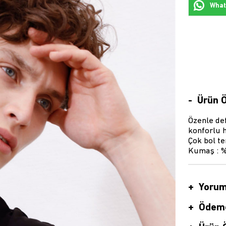
Whats
Ürün Ö
Özenle def
konforlu h
Çok bol te
Kumaş : %
Yorum
Ödeme