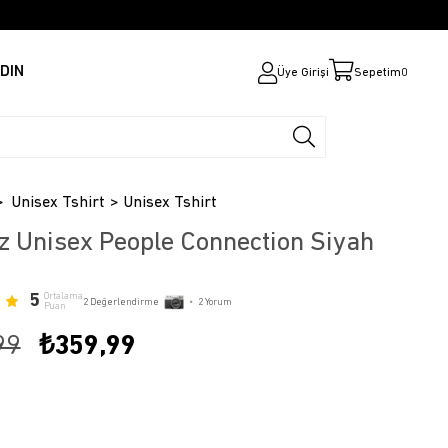
DIN
Üye Girişi
Sepetim
0
Unisex Tshirt
Unisex Tshirt
z Unisex People Connection Siyah
5
Ortalama
2
Değerlendirme
•
2
Yorum
Puan
99
₺359,99