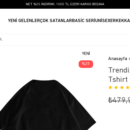
NET %25 İNDİRİM!, 1000 TL ÜZERİ KARGO BEDAVA
YENİ GELENLER
ÇOK SATANLAR
BASİC SERİ
UNİSEX
ERKEK
KA
YENI
Anasayfa
ÜRÜN
25
Trendi
Tshirt
₺479,