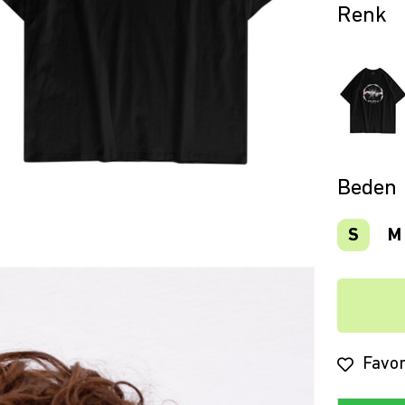
Beden
S
M
Favor