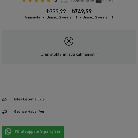
5
1
Değerlendirme
•
1
Yorum
Puan
₺999,99
₺749,99
Anasayfa
Unisex Sweatshirt
Unisex Sweatshirt
Ürün stoklarımızda kalmamıştır.
İstek Listeme Ekle
Gelince Haber Ver
Whatsapp ile Sipariş Ver