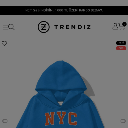
NET %25 İNDİRİM!, 1000 TL ÜZERİ KARGO BEDAVA
0
YENI
ÜRÜN
25