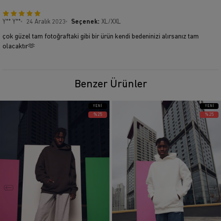
Y** Y**
24 Aralık 2023
Seçenek:
XL/XXL
çok güzel tam fotoğraftaki gibi bir ürün kendi bedeninizi alırsanız tam
olacaktır🫶
Benzer Ürünler
YENI
YENI
ÜRÜN
ÜRÜN
%25
%25