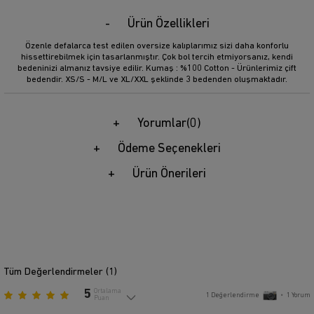
Ürün Özellikleri
Özenle defalarca test edilen oversize kalıplarımız sizi daha konforlu
hissettirebilmek için tasarlanmıştır. Çok bol tercih etmiyorsanız, kendi
bedeninizi almanız tavsiye edilir. Kumaş : %100 Cotton - Ürünlerimiz çift
bedendir. XS/S - M/L ve XL/XXL şeklinde 3 bedenden oluşmaktadır.
Yorumlar
(0)
Ödeme Seçenekleri
Ürün Önerileri
Tüm Değerlendirmeler (
1
)
5
Ortalama
1
Değerlendirme
•
1
Yorum
Puan