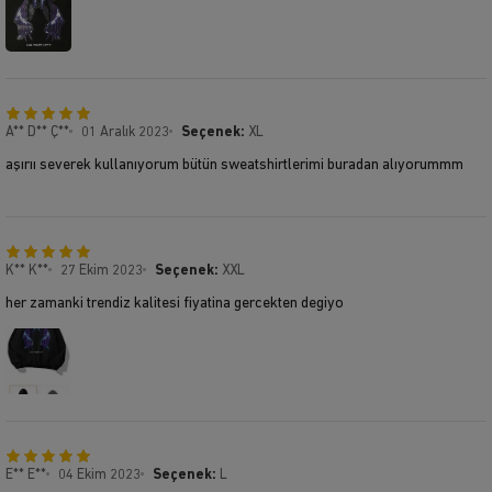
A** D** Ç**
01 Aralık 2023
Seçenek:
XL
aşırıı severek kullanıyorum bütün sweatshirtlerimi buradan alıyorummm
K** K**
27 Ekim 2023
Seçenek:
XXL
her zamanki trendiz kalitesi fiyatina gercekten degiyo
E** E**
04 Ekim 2023
Seçenek:
L