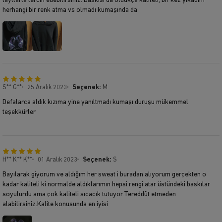
taytlarla tercih edebilirsiniz. Baskısı da oldukça kaliteli, bir kez yıkadım
herhangi bir renk atma vs olmadı kumaşında da
S** G**
25 Aralık 2023
Seçenek:
M
Defalarca aldık kızıma yine yanıltmadı kumaşı duruşu mükemmel
teşekkürler
H** K** K**
01 Aralık 2023
Seçenek:
S
Bayılarak giyorum ve aldığım her sweat i buradan alıyorum gerçekten o
kadar kaliteli ki normalde aldıklarımın hepsi rengi atar üstündeki baskılar
soyulurdu ama çok kaliteli sıcacık tutuyor.Tereddüt etmeden
alabilirsiniz.Kalite konusunda en iyisi