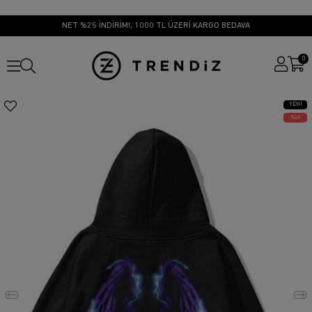
NET %25 İNDİRİM!, 1000 TL ÜZERİ KARGO BEDAVA
0
YENI
ÜRÜN
25