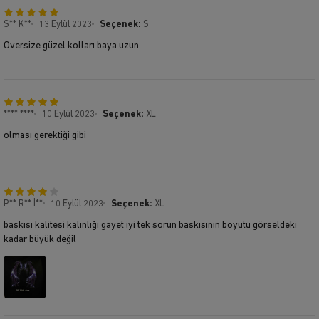
S** K**
13 Eylül 2023
Seçenek:
S
Oversize güzel kolları baya uzun
**** ****
10 Eylül 2023
Seçenek:
XL
olması gerektiği gibi
P** R** İ**
10 Eylül 2023
Seçenek:
XL
baskısı kalitesi kalınlığı gayet iyi tek sorun baskısının boyutu görseldeki
kadar büyük değil