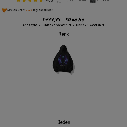
4.8
17
Değerlendirme
•
17
Yorum
Puan
Sevilen ürün!
3,9B
kişi favoriledi!
₺999,99
₺749,99
Anasayfa
Unisex Sweatshirt
Unisex Sweatshirt
Beden