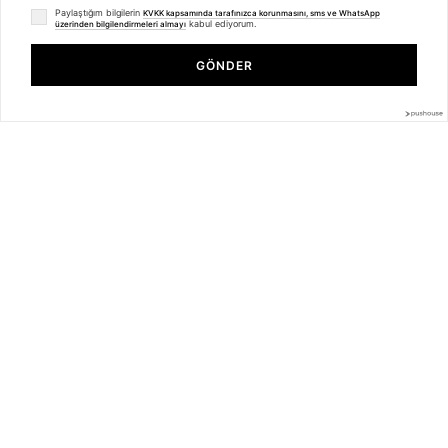
Whatsapp Müşteri Destek
Paylaştığım bilgilerin
KVKK kapsamında tarafınızca korunmasını, sms ve WhatsApp
Üyelik Sözleşmesi
kabul ediyorum.
üzerinden bilgilendirmeleri almayı
Mesafeli Satış Sözleşmesi
Trendiz Unisex No Time Left Sweatshirt Hoodie Siyah
Ön Bilgilendirme Formu
GÖNDER
Kargo Takip
₺999,99
₺749,99
Kategoriler
Unisex
Kadın
Erkek
Basic Seri
BİZDEN HABERLER
Bültenimize Üye Olun ! Tüm İndirim ve Fırsatlardan İlk Sizin Haberiniz
Olsun !
Üyelik koşullarını
ve
kişisel verilerimin
korunmasını kabul ediyorum.
© 2025
trendiz.com.tr
- Powered by
Brand
mentor