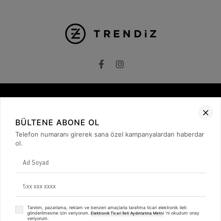
Kurumsal
BÜLTENE ABONE OL
Hakkımızda
Telefon numaranı girerek sana özel kampanyalardan haberdar
İletişim
ol.
Gizlilik ve Güvenlik
KVKK
ETK Bilgilendirme Metni
Müşteri İlişkileri
Üyelik
Müşteri Destek
Kargo & Teslimat
Tanıtım, pazarlama, reklam ve benzeri amaçlarla tarafıma ticari elektronik ileti
gönderilmesine izin veriyorum.
'ni okudum onay
Elektronik Ticari İleti Aydınlatma Metni
Sipariş İşlemleri
veriyorum.