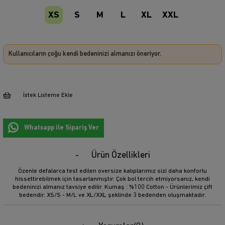
XS
S
M
L
XL
XXL
Kullanıcıların çoğu kendi bedeninizi almanızı öneriyor.
İstek Listeme Ekle
Whatsapp ile Sipariş Ver
Ürün Özellikleri
Özenle defalarca test edilen oversize kalıplarımız sizi daha konforlu
hissettirebilmek için tasarlanmıştır. Çok bol tercih etmiyorsanız, kendi
bedeninizi almanız tavsiye edilir. Kumaş : %100 Cotton - Ürünlerimiz çift
bedendir. XS/S - M/L ve XL/XXL şeklinde 3 bedenden oluşmaktadır.