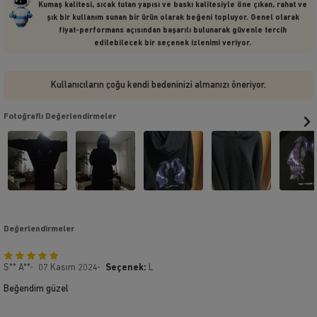
Kumaş kalitesi, sıcak tutan yapısı ve baskı kalitesiyle öne çıkan, rahat ve
şık bir kullanım sunan bir ürün olarak beğeni topluyor. Genel olarak
fiyat-performans açısından başarılı bulunarak güvenle tercih
edilebilecek bir seçenek izlenimi veriyor.
Kullanıcıların çoğu kendi bedeninizi almanızı öneriyor.
Fotoğraflı Değerlendirmeler
Değerlendirmeler
S** A**
07 Kasım 2024
Seçenek:
L
Beğendim güzel