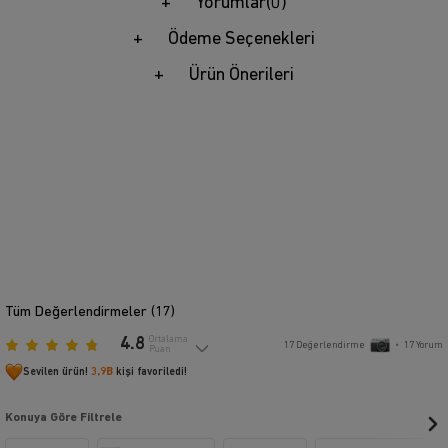
Yorumlar
(0)
Ödeme Seçenekleri
Ürün Önerileri
Tüm Değerlendirmeler (
17
)
4.8
Ortalama
17
Değerlendirme
•
17
Yorum
Puan
Sevilen ürün!
3,9B
kişi favoriledi!
Konuya Göre Filtrele