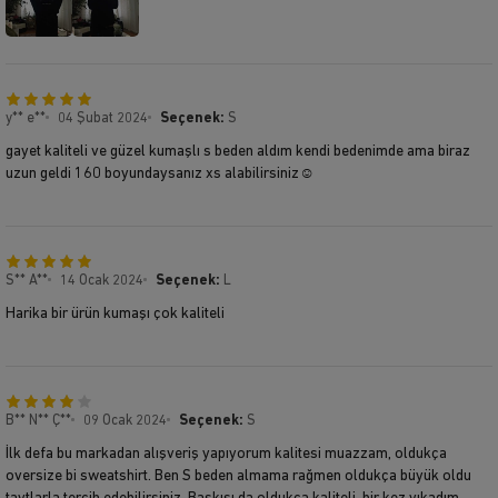
y** e**
04 Şubat 2024
Seçenek:
S
gayet kaliteli ve güzel kumaşlı s beden aldım kendi bedenimde ama biraz
uzun geldi 160 boyundaysanız xs alabilirsiniz☺️
S** A**
14 Ocak 2024
Seçenek:
L
Harika bir ürün kumaşı çok kaliteli
B** N** Ç**
09 Ocak 2024
Seçenek:
S
İlk defa bu markadan alışveriş yapıyorum kalitesi muazzam, oldukça
oversize bi sweatshirt. Ben S beden almama rağmen oldukça büyük oldu