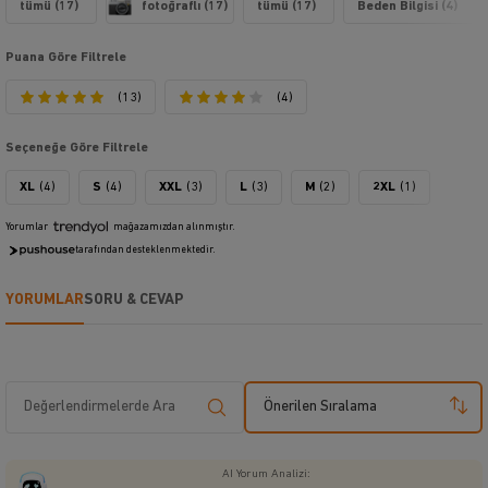
tümü (17)
fotoğraflı (17)
tümü (17)
Beden Bilgisi (4)
Puana Göre Filtrele
(13)
(4)
Seçeneğe Göre Filtrele
XL
(4)
S
(4)
XXL
(3)
L
(3)
M
(2)
2XL
(1)
Yorumlar
mağazamızdan alınmıştır.
tarafından desteklenmektedir.
YORUMLAR
SORU & CEVAP
Önerilen Sıralama
AI Yorum Analizi: