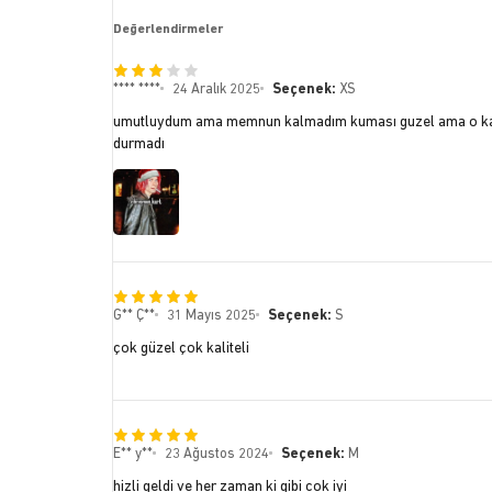
Değerlendirmeler
**** ****
24 Aralık 2025
Seçenek:
XS
umutluydum ama memnun kalmadım kuması guzel ama o kadar 
durmadı
G** Ç**
31 Mayıs 2025
Seçenek:
S
çok güzel çok kaliteli
E** y**
23 Ağustos 2024
Seçenek:
M
hizli geldi ve her zaman ki gibi cok iyi