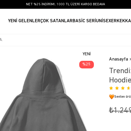
NET %25 İNDİRİM!, 1000 TL ÜZERİ KARGO BEDAVA
YENİ GELENLER
ÇOK SATANLAR
BASİC SERİ
UNİSEX
ERKEK
KA
YENI
Anasayfa
ÜRÜN
25
Trendi
Hoodie
Sevilen ür
₺1.24