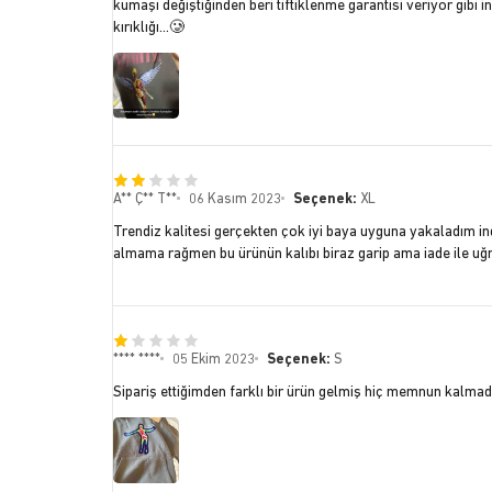
kumaşı değiştiğinden beri tiftiklenme garantisi veriyor gibi
kırıklığı…🥲
A** Ç** T**
06 Kasım 2023
Seçenek:
XL
Trendiz kalitesi gerçekten çok iyi baya uyguna yakaladım indi
almama rağmen bu ürünün kalıbı biraz garip ama iade ile uğ
**** ****
05 Ekim 2023
Seçenek:
S
Sipariş ettiğimden farklı bir ürün gelmiş hiç memnun kalmadım