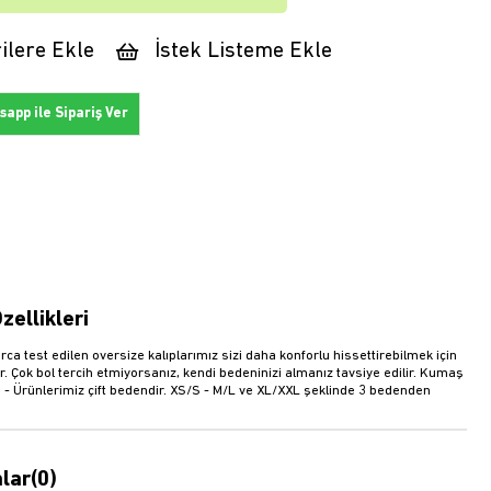
ilere Ekle
İstek Listeme Ekle
app ile Sipariş Ver
zellikleri
rca test edilen oversize kalıplarımız sizi daha konforlu hissettirebilmek için
r. Çok bol tercih etmiyorsanız, kendi bedeninizi almanız tavsiye edilir. Kumaş
 - Ürünlerimiz çift bedendir. XS/S - M/L ve XL/XXL şeklinde 3 bedenden
.
lar
(0)