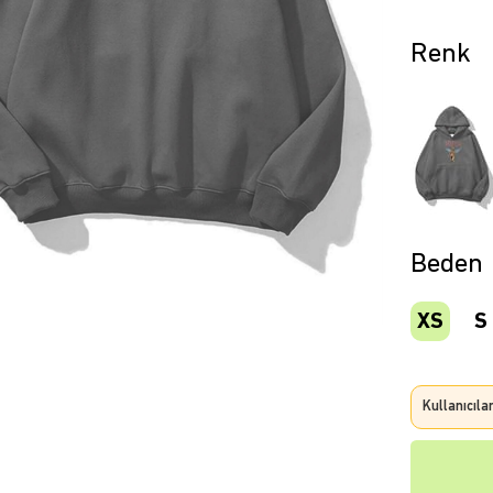
Beden
XS
S
Kullanıcıla