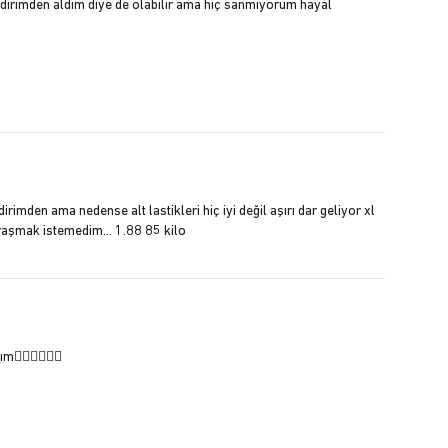
 indirimden aldım diye de olabilir ama hiç sanmıyorum hayal
rimden ama nedense alt lastikleri hiç iyi değil aşırı dar geliyor xl
raşmak istemedim... 1.88 85 kilo
👎🏻👎🏻👎🏻