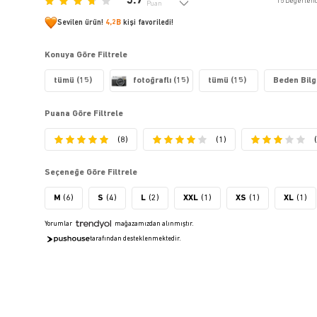
3.7
15
Değerlen
Puan
Sevilen ürün!
4,2B
kişi favoriledi!
Konuya Göre Filtrele
tümü (15)
fotoğraflı (15)
tümü (15)
Beden Bilgi
Puana Göre Filtrele
(8)
(1)
Seçeneğe Göre Filtrele
M
(6)
S
(4)
L
(2)
XXL
(1)
XS
(1)
XL
(1)
Yorumlar
mağazamızdan alınmıştır.
tarafından desteklenmektedir.