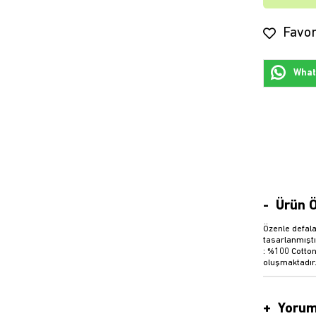
Favor
Whats
Ürün Ö
Özenle defala
tasarlanmıştı
: %100 Cotton
oluşmaktadır
Yorum