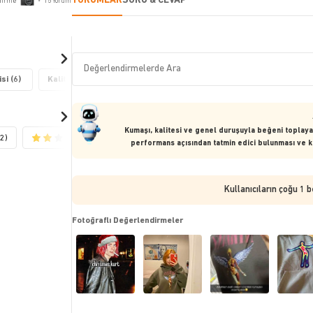
YORUMLAR
SORU & CEVAP
dirme
•
15
Yorum
si (6)
Kalite (3)
Kumaş Kalitesi (3)
Kumaşı, kalitesi ve genel duruşuyla beğeni toplayan,
(2)
(2)
(2)
performans açısından tatmin edici bulunması ve kul
Kullanıcıların çoğu 1 
Fotoğraflı Değerlendirmeler