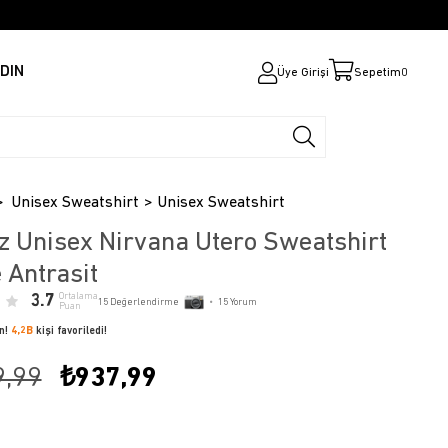
DIN
Üye Girişi
Sepetim
0
Unisex Sweatshirt
Unisex Sweatshirt
z Unisex Nirvana Utero Sweatshirt
 Antrasit
3.7
Ortalama
15
Değerlendirme
•
15
Yorum
Puan
ün!
4,2B
kişi favoriledi!
9,99
₺937,99