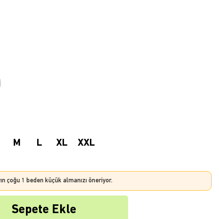
M
L
XL
XXL
rın çoğu 1 beden küçük almanızı öneriyor.