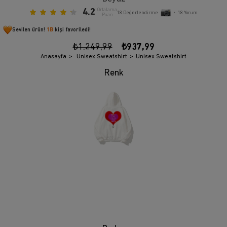
4.2
Ortalama
18
Değerlendirme
•
18
Yorum
Puan
Sevilen ürün!
1B
kişi favoriledi!
₺1.249,99
₺937,99
Anasayfa
Unisex Sweatshirt
Unisex Sweatshirt