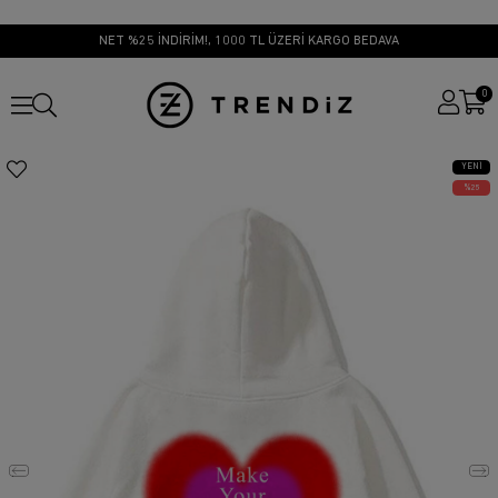
NET %25 İNDİRİM!, 1000 TL ÜZERİ KARGO BEDAVA
0
YENI
ÜRÜN
25