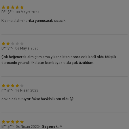
D** Ş**
08 Mayıs 2023
Kızıma aldım harika yumuşacık sıcacık
B** y**
06 Mayıs 2023
Çok beğenerek almıştım ama yıkandıktan sonra çok kötü oldu (düşük
derecede yıkandı ).kalpler bembeyaz oldu çok üzüldüm.
n** ş**
16 Nisan 2023
cok sicak tutuyor fakat baskisi kotu oldu😔
B** Ş**
06 Nisan 2023
Seçenek:
M