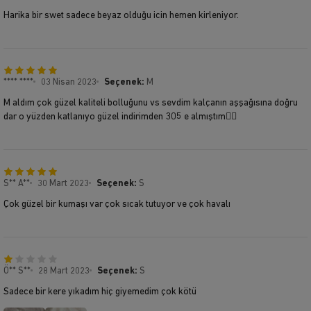
Harika bir swet sadece beyaz olduğu icin hemen kirleniyor.
**** ****
03 Nisan 2023
Seçenek:
M
M aldım çok güzel kaliteli bolluğunu vs sevdim kalçanın aşşağısına doğru
dar o yüzden katlanıyo güzel indirimden 305 e almıştım👍🏼
S** A**
30 Mart 2023
Seçenek:
S
Çok güzel bir kumaşı var çok sıcak tutuyor ve çok havalı
Ö** S**
28 Mart 2023
Seçenek:
S
Sadece bir kere yıkadım hiç giyemedim çok kötü