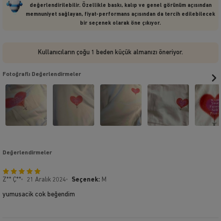
değerlendirilebilir. Özellikle baskı, kalıp ve genel görünüm açısından
memnuniyet sağlayan, fiyat-performans açısından da tercih edilebilecek
bir seçenek olarak öne çıkıyor.
Kullanıcıların çoğu 1 beden küçük almanızı öneriyor.
Fotoğraflı Değerlendirmeler
Değerlendirmeler
Z** Ç**
21 Aralık 2024
Seçenek:
M
yumusacik cok beğendim