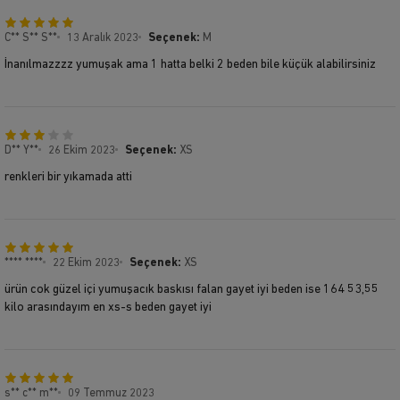
C** S** S**
13 Aralık 2023
Seçenek:
M
İnanılmazzzz yumuşak ama 1 hatta belki 2 beden bile küçük alabilirsiniz
D** Y**
26 Ekim 2023
Seçenek:
XS
renkleri bir yıkamada atti
**** ****
22 Ekim 2023
Seçenek:
XS
ürün cok güzel içi yumuşacık baskısı falan gayet iyi beden ise 164 53,55
kilo arasındayım en xs-s beden gayet iyi
s** c** m**
09 Temmuz 2023