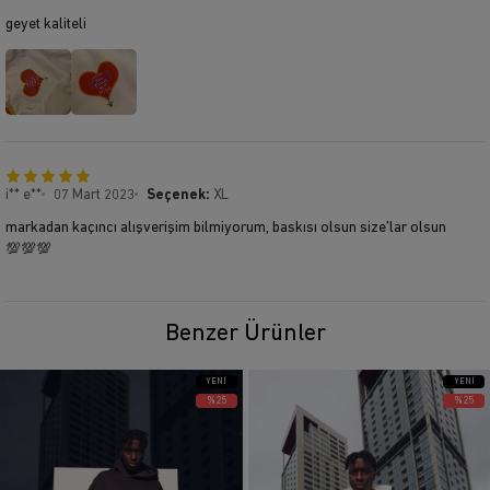
geyet kaliteli
i** e**
07 Mart 2023
Seçenek:
XL
markadan kaçıncı alışverişim bilmiyorum, baskısı olsun size’lar olsun
💯💯💯
Benzer Ürünler
YENI
YENI
ÜRÜN
ÜRÜN
%25
%25