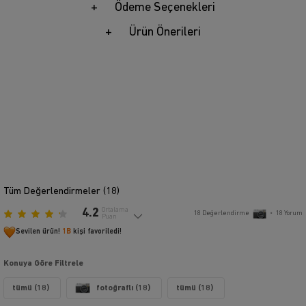
Ödeme Seçenekleri
Ürün Önerileri
Tüm Değerlendirmeler (
18
)
4.2
Ortalama
18
Değerlendirme
•
18
Yorum
Puan
Sevilen ürün!
1B
kişi favoriledi!
Konuya Göre Filtrele
tümü (18)
fotoğraflı (18)
tümü (18)