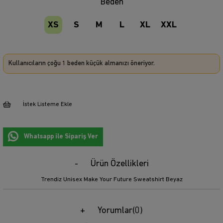
Beden
XS
S
M
L
XL
XXL
Kullanıcıların çoğu 1 beden küçük almanızı öneriyor.
İstek Listeme Ekle
Whatsapp ile Sipariş Ver
Ürün Özellikleri
Trendiz Unisex Make Your Future Sweatshirt Beyaz
Yorumlar
(0)