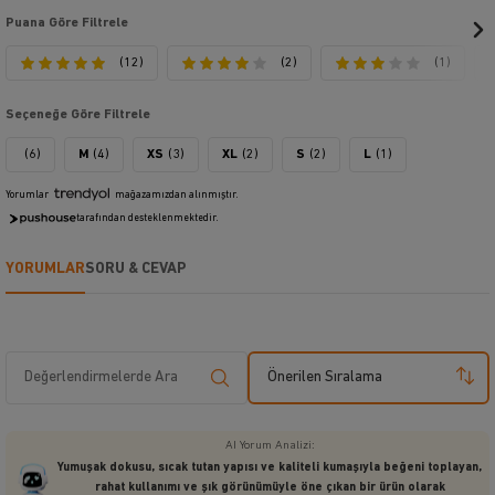
Puana Göre Filtrele
(12)
(2)
(1)
Seçeneğe Göre Filtrele
(6)
M
(4)
XS
(3)
XL
(2)
S
(2)
L
(1)
Yorumlar
mağazamızdan alınmıştır.
tarafından desteklenmektedir.
YORUMLAR
SORU & CEVAP
Önerilen Sıralama
AI Yorum Analizi:
Yumuşak dokusu, sıcak tutan yapısı ve kaliteli kumaşıyla beğeni toplayan,
rahat kullanımı ve şık görünümüyle öne çıkan bir ürün olarak