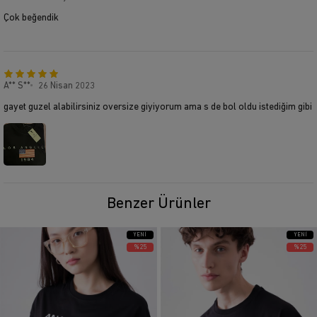
Çok beğendik
A** S**
26 Nisan 2023
gayet guzel alabilirsiniz oversize giyiyorum ama s de bol oldu istediğim gibi
Benzer Ürünler
YENI
YENI
ÜRÜN
ÜRÜN
%25
%25