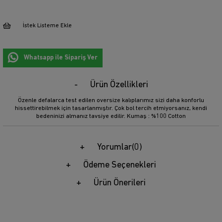
İstek Listeme Ekle
Whatsapp ile Sipariş Ver
Ürün Özellikleri
Özenle defalarca test edilen oversize kalıplarımız sizi daha konforlu
hissettirebilmek için tasarlanmıştır. Çok bol tercih etmiyorsanız, kendi
bedeninizi almanız tavsiye edilir. Kumaş : %100 Cotton
Yorumlar
(0)
Ödeme Seçenekleri
Ürün Önerileri