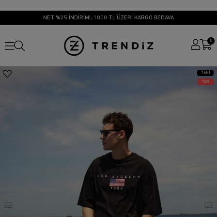
NET %25 İNDİRİM!, 1000 TL ÜZERİ KARGO BEDAVA
0
YENI
ÜRÜN
25