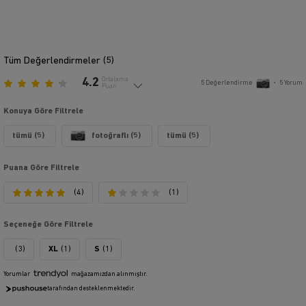
Tüm Değerlendirmeler (
5
)
4.2
Ortalama
5
Değerlendirme
•
5
Yorum
Puan
Konuya Göre Filtrele
tümü (5)
fotoğraflı (5)
tümü (5)
Puana Göre Filtrele
(4)
(1)
Seçeneğe Göre Filtrele
(3)
XL
(1)
S
(1)
Yorumlar
mağazamızdan alınmıştır.
tarafından desteklenmektedir.