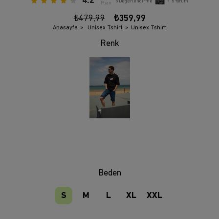
4.2
5
Değerlendirme
•
5
Yorum
Puan
₺479,99
₺359,99
Anasayfa
Unisex Tshirt
Unisex Tshirt
Beden
S
M
L
XL
XXL