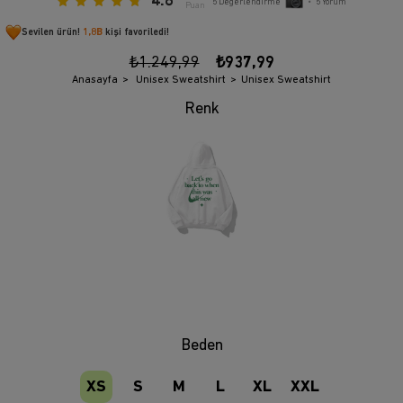
4.8
5
Değerlendirme
•
5
Yorum
Puan
Sevilen ürün!
1,8B
kişi favoriledi!
₺1.249,99
₺937,99
Anasayfa
Unisex Sweatshirt
Unisex Sweatshirt
Beden
XS
S
M
L
XL
XXL