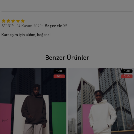
S** N**
04 Kasım 2023
Seçenek:
XS
Kardeşim için aldım, beğendi.
Benzer Ürünler
YENI
YENI
ÜRÜN
ÜRÜN
%25
%25