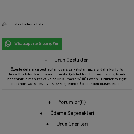
İstek Listeme Ekle
Whatsapp ile Sipariş Ver
Ürün Özellikleri
Özenle defalarca test edilen oversize kalıplarımız sizi daha konforlu
hissettirebilmek için tasarlanmıştır. Çok bol tercih etmiyorsanız, kendi
bedeninizi almanız tavsiye edilir. Kumaş : %100 Cotton - Ürünlerimiz çift
bedendir. XS/S - M/L ve XL/XXL şeklinde 3 bedenden oluşmaktadır.
Yorumlar
(0)
Ödeme Seçenekleri
Ürün Önerileri