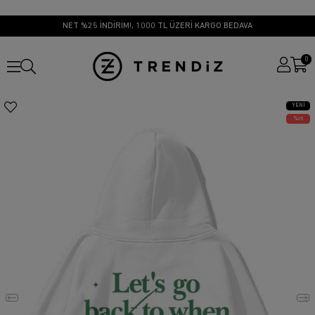
NET %25 İNDİRİM!, 1000 TL ÜZERİ KARGO BEDAVA
0
YENI
ÜRÜN
25