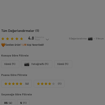
Tüm Değerlendirmeler (
5
)
4.8
Ortalama
5
Değerlendirme
•
5
Yorum
Puan
Sevilen ürün!
1,8B
kişi favoriledi!
Konuya Göre Filtrele
tümü (5)
fotoğraflı (5)
tümü (5)
Puana Göre Filtrele
(4)
(1)
Seçeneğe Göre Filtrele
XS
(4)
S
(1)