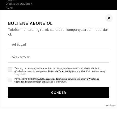
Gizlilik ve Güvenlik
KVKK
ETK Bilgilendirme Metni
Müşteri İlişkileri
BÜLTENE ABONE OL
Üyelik
Telefon numaranı girerek sana özel kampanyalardan haberdar
Müşteri Destek
ol.
Kargo & Teslimat
Sipariş İşlemleri
Whatsapp Müşteri Destek
Üyelik Sözleşmesi
Mesafeli Satış Sözleşmesi
Ön Bilgilendirme Formu
Kargo Takip
Tanıtım, pazarlama, reklam ve benzeri amaçlarla tarafıma ticari elektronik ileti
Kategoriler
gönderilmesine izin veriyorum.
'ni okudum onay
Elektronik Ticari İleti Aydınlatma Metni
veriyorum.
Unisex
Paylaştığım bilgilerin
KVKK kapsamında tarafınızca korunmasını, sms ve WhatsApp
kabul ediyorum.
Kadın
üzerinden bilgilendirmeleri almayı
Trendiz Unisex Let's Go Back Sweatshirt Hoodie
Erkek
Beyaz
Basic Seri
GÖNDER
₺1.249,99
₺937,99
BİZDEN HABERLER
Bültenimize Üye Olun ! Tüm İndirim ve Fırsatlardan İlk Sizin Haberiniz
Olsun !