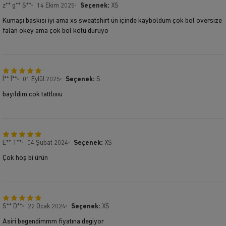
z** g** Ş**
14 Ekim 2025
Seçenek:
XS
Kumaşı baskısı iyi ama xs sweatshirt ün içinde kayboldum çok bol oversize
falan okey ama çok bol kötü duruyo
İ** İ**
01 Eylül 2025
Seçenek:
S
bayıldım cok tattlııııu
E** T**
04 Şubat 2024
Seçenek:
XS
Çok hoş bi ürün
S** D**
22 Ocak 2024
Seçenek:
XS
Asiri begendimmm fiyatına degiyor