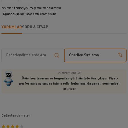
Yorumlar
mağazamızdan alınmıştır.
tarafından desteklenmektedir.
YORUMLAR
SORU & CEVAP
Önerilen Sıralama
AI Yorum Analizi:
Ürün, hoş tasarımı ve beğenilen görünümüyle öne çıkıyor. Fiyat-
performans açısından tatmin edici bulunması da genel memnuniyeti
artırıyor.
Değerlendirmeler