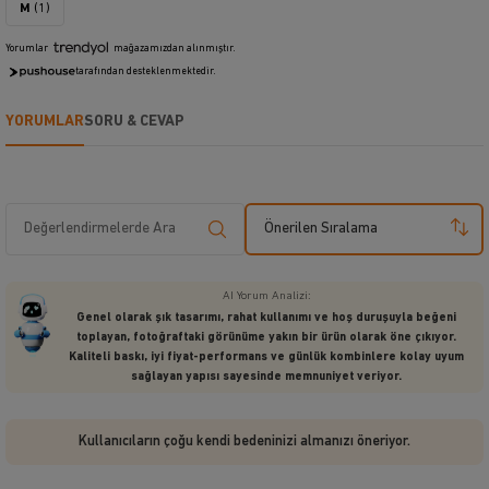
M
(1)
Yorumlar
mağazamızdan alınmıştır.
tarafından desteklenmektedir.
YORUMLAR
SORU & CEVAP
Önerilen Sıralama
AI Yorum Analizi:
Genel olarak şık tasarımı, rahat kullanımı ve hoş duruşuyla beğeni
toplayan, fotoğraftaki görünüme yakın bir ürün olarak öne çıkıyor.
Kaliteli baskı, iyi fiyat-performans ve günlük kombinlere kolay uyum
sağlayan yapısı sayesinde memnuniyet veriyor.
Kullanıcıların çoğu kendi bedeninizi almanızı öneriyor.