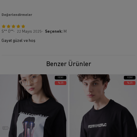
Değerlendirmeler
S** Ö**
22 Mayıs 2025
Seçenek:
M
Gayet güzel ve hoş
Benzer Ürünler
YENI
YENI
ÜRÜN
ÜRÜN
%25
%25