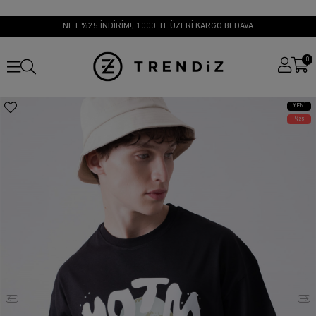
NET %25 İNDİRİM!, 1000 TL ÜZERİ KARGO BEDAVA
0
YENI
ÜRÜN
25