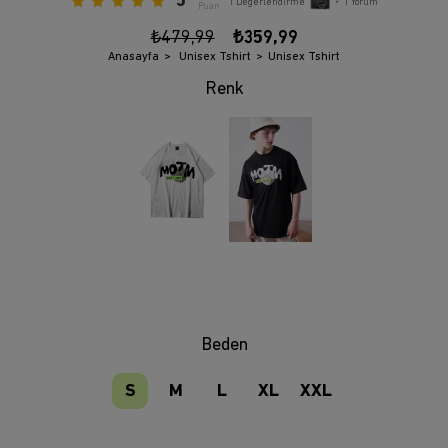
5
1
Değerlendirme
•
1
Yorum
Puan
₺479,99
₺359,99
Anasayfa
Unisex Tshirt
Unisex Tshirt
Beden
S
M
L
XL
XXL