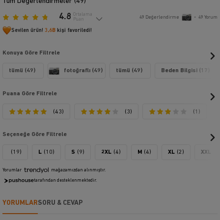
Tüm Değerlendirmeler (
49
)
4.8
Ortalama
49
Değerlendirme
•
49
Yorum
Puan
Sevilen ürün!
3,6B
kişi favoriledi!
Konuya Göre Filtrele
tümü (49)
fotoğraflı (49)
tümü (49)
Beden Bilgisi (17)
Puana Göre Filtrele
(43)
(3)
(1)
Seçeneğe Göre Filtrele
(19)
L
(10)
S
(9)
2XL
(4)
M
(4)
XL
(2)
XXL
(1
Yorumlar
mağazamızdan alınmıştır.
tarafından desteklenmektedir.
YORUMLAR
SORU & CEVAP