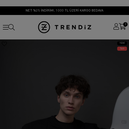
NET %25 İNDİRİM!, 1000 TL ÜZERİ KARGO BEDAVA
0
YENI
ÜRÜN
25