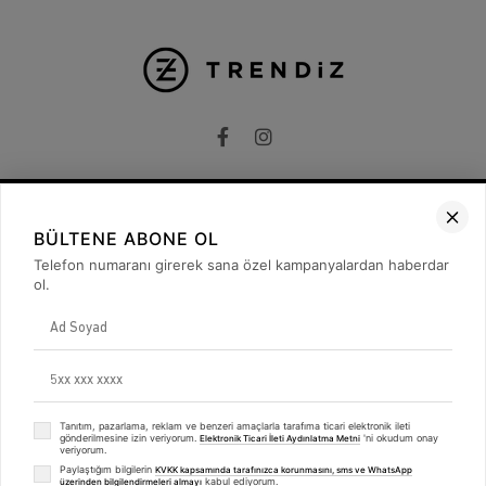
BÜLTENE ABONE OL
Kurumsal
Telefon numaranı girerek sana özel kampanyalardan haberdar
Hakkımızda
ol.
İletişim
Gizlilik ve Güvenlik
KVKK
ETK Bilgilendirme Metni
Müşteri İlişkileri
Üyelik
Tanıtım, pazarlama, reklam ve benzeri amaçlarla tarafıma ticari elektronik ileti
Müşteri Destek
gönderilmesine izin veriyorum.
'ni okudum onay
Elektronik Ticari İleti Aydınlatma Metni
veriyorum.
Kargo & Teslimat
Sipariş İşlemleri
Paylaştığım bilgilerin
KVKK kapsamında tarafınızca korunmasını, sms ve WhatsApp
kabul ediyorum.
üzerinden bilgilendirmeleri almayı
Whatsapp Müşteri Destek