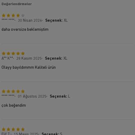
Değerlendirmeler
**** ****
30 Nisan 2026
Seçenek:
XL
daha oversize beklemiştim
A** K**
28 Kasım 2025
Seçenek:
XL
Olayy bayıldımmm Kaliteli ürün
**** ****
01 Ağustos 2025
Seçenek:
L
çok beğendim
Elif T.
15 Mayıs 2025
Seçenek:
S