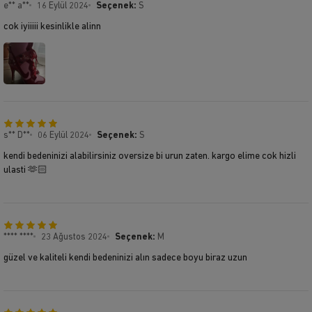
e** a**
16 Eylül 2024
Seçenek:
S
cok iyiiiii kesinlikle alinn
s** D**
06 Eylül 2024
Seçenek:
S
kendi bedeninizi alabilirsiniz oversize bi urun zaten. kargo elime cok hizli
ulasti 🫶🏻
**** ****
23 Ağustos 2024
Seçenek:
M
güzel ve kaliteli kendi bedeninizi alın sadece boyu biraz uzun