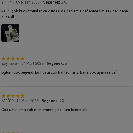
Y** T**
09 Nisan 2025
Seçenek:
2XL
kalıbı çok kucultmusler ve kumaşı da degismis beğenmedim eskiden daha
güzeldi
Zeynep S.
24 Mart 2025
Seçenek:
S
oğlum çok begendi bu fiyata çok kaliteli, tarzı bana çok uymasa da;)
S** Ö**
16 Mart 2025
Seçenek:
2XL
Cok uzun ama cok mukemmel geldi tam beden alin