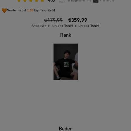
4.8
49
Değerlendirme
•
49
Yorum
Puan
Sevilen ürün!
3,6B
kişi favoriledi!
₺479,99
₺359,99
Anasayfa
Unisex Tshirt
Unisex Tshirt
Beden