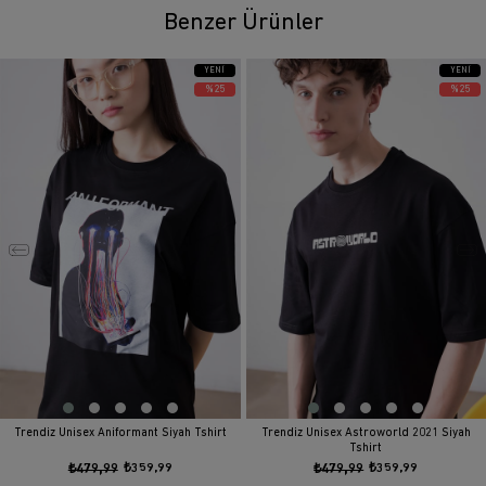
Benzer Ürünler
YENI
YENI
ÜRÜN
ÜRÜN
%25
%25
Trendiz Unisex Aniformant Siyah Tshirt
Trendiz Unisex Astroworld 2021 Siyah
Tshirt
₺479,99
₺359,99
₺479,99
₺359,99