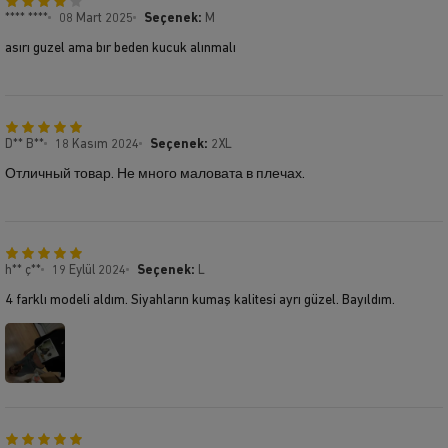
**** ****
08 Mart 2025
Seçenek:
M
asırı guzel ama bır beden kucuk alınmalı
D** B**
18 Kasım 2024
Seçenek:
2XL
Отличный товар. Не много маловата в плечах.
h** ç**
19 Eylül 2024
Seçenek:
L
4 farklı modeli aldım. Siyahların kumaş kalitesi ayrı güzel. Bayıldım.