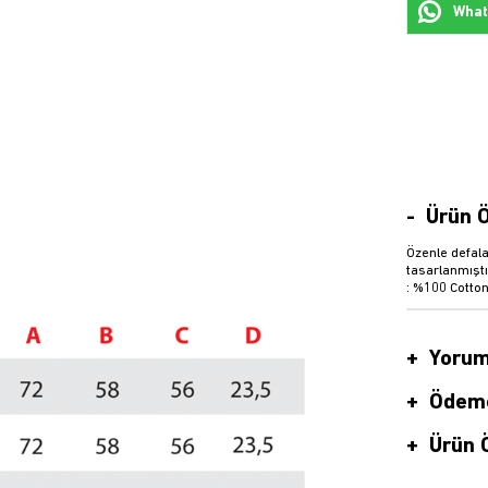
Whats
Ürün Ö
Özenle defala
tasarlanmıştı
: %100 Cotton
Yorum
Ödeme
Ürün Ö