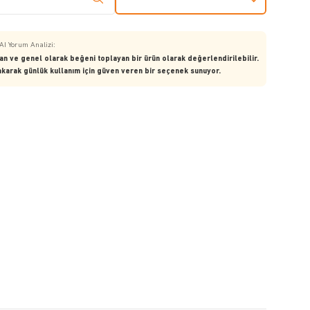
AI Yorum Analizi:
nan ve genel olarak beğeni toplayan bir ürün olarak değerlendirilebilir.
rakarak günlük kullanım için güven veren bir seçenek sunuyor.