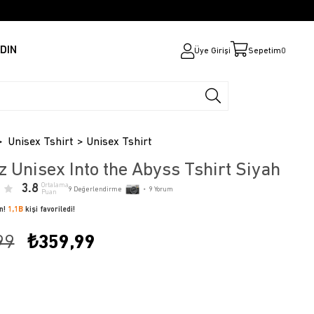
DIN
Üye Girişi
Sepetim
0
Unisex Tshirt
Unisex Tshirt
z Unisex Into the Abyss Tshirt Siyah
3.8
Ortalama
9
Değerlendirme
•
9
Yorum
Puan
ün!
1,1B
kişi favoriledi!
99
₺359,99