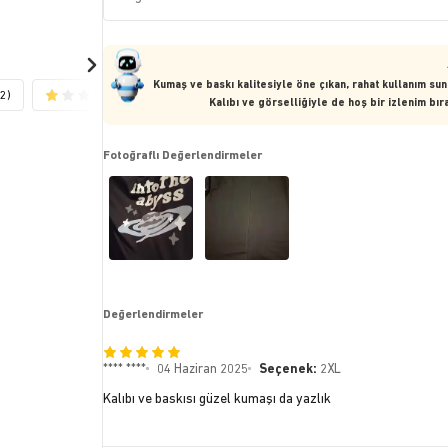
Kumaş ve baskı kalitesiyle öne çıkan, rahat kullanım su
(2)
(1)
Kalıbı ve görselliğiyle de hoş bir izlenim bı
Fotoğraflı Değerlendirmeler
Değerlendirmeler
**** ****
04 Haziran 2025
Seçenek:
2XL
Kalıbı ve baskısı güzel kumaşı da yazlık