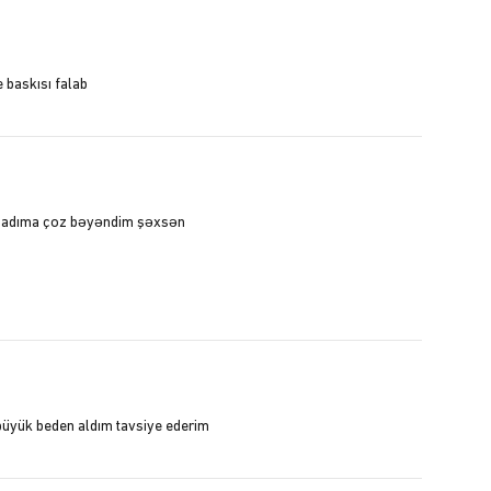
 baskısı falab
z adıma çoz bəyəndim şəxsən
 büyük beden aldım tavsiye ederim