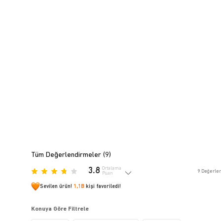
Tüm Değerlendirmeler (
9
)
3.8
Ortalama
9
Değerle
Puan
Sevilen ürün!
1,1B
kişi favoriledi!
Konuya Göre Filtrele