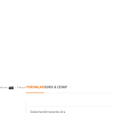
YORUMLAR
SORU & CEVAP
ndirme
•
9
Yorum