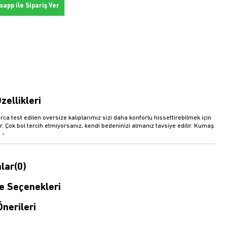
app ile Sipariş Ver
zellikleri
rca test edilen oversize kalıplarımız sizi daha konforlu hissettirebilmek için
r. Çok bol tercih etmiyorsanız, kendi bedeninizi almanız tavsiye edilir. Kumaş
 -
lar
(0)
 Seçenekleri
nerileri