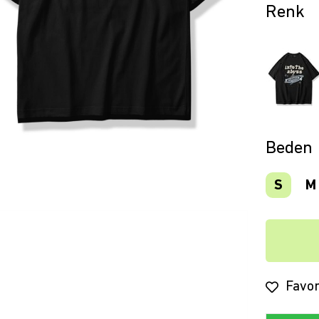
Beden
S
M
Favor