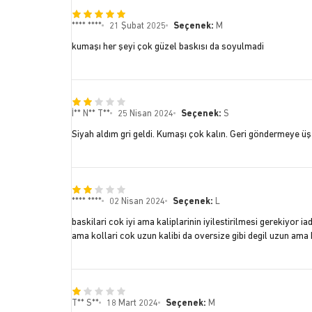
**** ****
21 Şubat 2025
Seçenek:
M
kumaşı her şeyi çok güzel baskısı da soyulmadi
İ** N** T**
25 Nisan 2024
Seçenek:
S
Siyah aldım gri geldi. Kumaşı çok kalın. Geri göndermeye üş
**** ****
02 Nisan 2024
Seçenek:
L
baskilari cok iyi ama kaliplarinin iyilestirilmesi gerekiyo
ama kollari cok uzun kalibi da oversize gibi degil uzun ama
T** S**
18 Mart 2024
Seçenek:
M