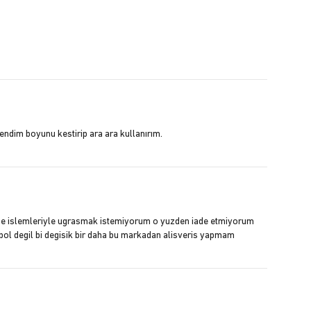
endim boyunu kestirip ara ara kullanırım.
r iade islemleriyle ugrasmak istemiyorum o yuzden iade etmiyorum
 bol degil bi degisik bir daha bu markadan alisveris yapmam