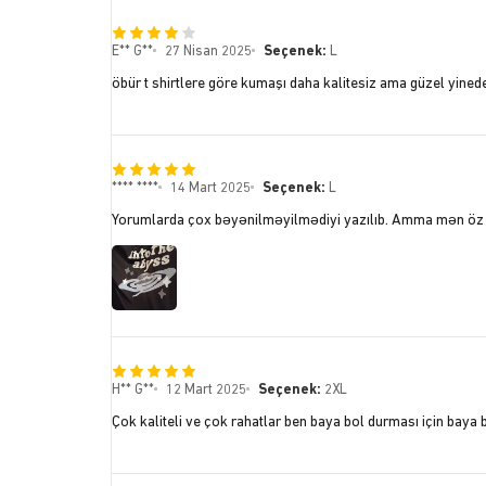
E** G**
27 Nisan 2025
Seçenek:
L
öbür t shirtlere göre kumaşı daha kalitesiz ama güzel yinede
**** ****
14 Mart 2025
Seçenek:
L
Yorumlarda çox bəyənilməyilmədiyi yazılıb. Amma mən ö
H** G**
12 Mart 2025
Seçenek:
2XL
Çok kaliteli ve çok rahatlar ben baya bol durması için baya