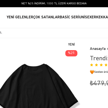
NET %25 İNDİRİM!, 1000 TL ÜZERİ KARGO BEDAVA
YENİ GELENLER
ÇOK SATANLAR
BASİC SERİ
UNİSEX
ERKEK
KA
YENI
Anasayfa
ÜRÜN
25
Trendi
Sevilen ür
₺479,