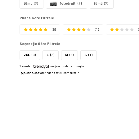
tümü (9)
fotoğraflı (9)
tümü (9)
Puana Göre Filtrele
(5)
(1)
Seçeneğe Göre Filtrele
2XL
(3)
L
(3)
M
(2)
S
(1)
Yorumlar
mağazamızdan alınmıştır.
tarafından desteklenmektedir.