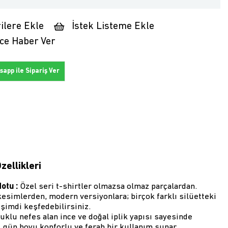
ilere Ekle
İstek Listeme Ekle
ce Haber Ver
app ile Sipariş Ver
zellikleri
Notu :
Özel seri t-shirtler olmazsa olmaz parçalardan.
esimlerden, modern versiyonlara; birçok farklı silüetteki
şimdi keşfedebilirsiniz.
klu nefes alan ince ve doğal iplik yapısı sayesinde
 gün boyu konforlu ve ferah bir kullanım sunar.