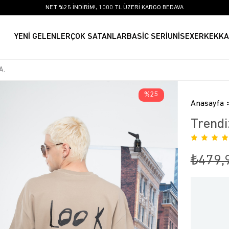
NET %25 İNDİRİM!, 1000 TL ÜZERİ KARGO BEDAVA
YENİ GELENLER
ÇOK SATANLAR
BASİC SERİ
UNİSEX
ERKEK
KA
25
Anasayfa
Trendi
₺479,