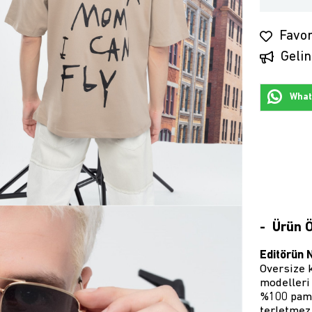
Favor
Gelin
Whats
Ürün Ö
Editörün 
Oversize k
modelleri 
%100 pamu
terletmez,