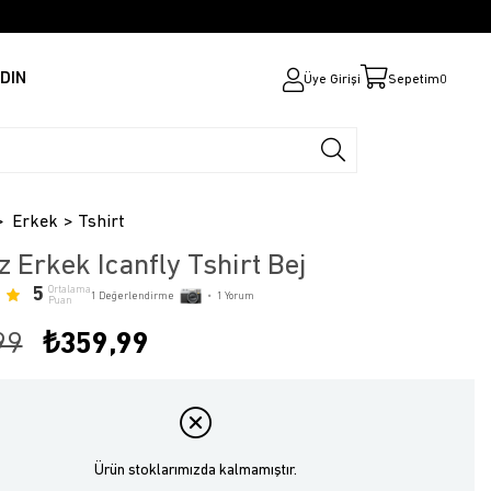
DIN
Üye Girişi
Sepetim
0
Erkek
Tshirt
z Erkek Icanfly Tshirt Bej
5
Ortalama
1
Değerlendirme
•
1
Yorum
Puan
99
₺359,99
Ürün stoklarımızda kalmamıştır.