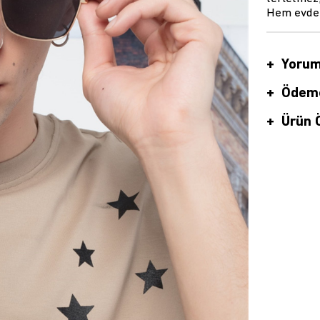
Hem evde h
Yorum
Ödeme
Ürün Ö