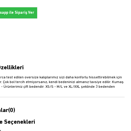
app ile Sipariş Ver
zellikleri
rca test edilen oversize kalıplarımız sizi daha konforlu hissettirebilmek için
r. Çok bol tercih etmiyorsanız, kendi bedeninizi almanız tavsiye edilir. Kumaş
 - Ürünlerimiz çift bedendir. XS/S - M/L ve XL/XXL şeklinde 3 bedenden
.
lar
(0)
 Seçenekleri