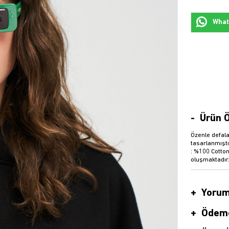
Whats
Ürün Ö
Özenle defala
tasarlanmıştı
: %100 Cotton
oluşmaktadır
Yorum
Ödeme