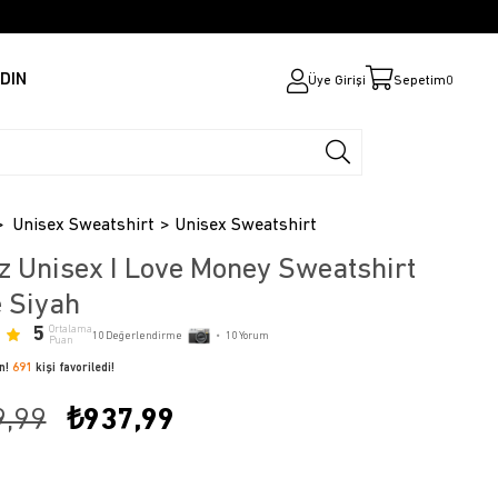
DIN
Üye Girişi
Sepetim
0
Unisex Sweatshirt
Unisex Sweatshirt
z Unisex I Love Money Sweatshirt
 Siyah
5
Ortalama
10
Değerlendirme
•
10
Yorum
Puan
ün!
691
kişi favoriledi!
9,99
₺937,99