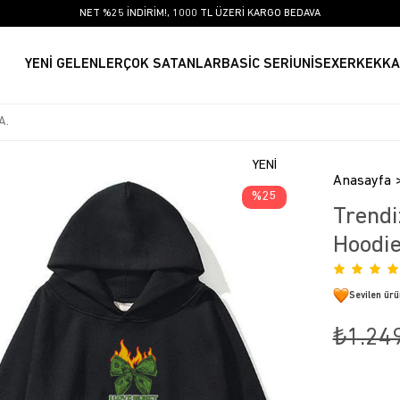
NET %25 İNDİRİM!, 1000 TL ÜZERİ KARGO BEDAVA
YENİ GELENLER
ÇOK SATANLAR
BASİC SERİ
UNİSEX
ERKEK
KA
YENI
Anasayfa
ÜRÜN
25
Trendi
Hoodie
Sevilen ür
₺1.24