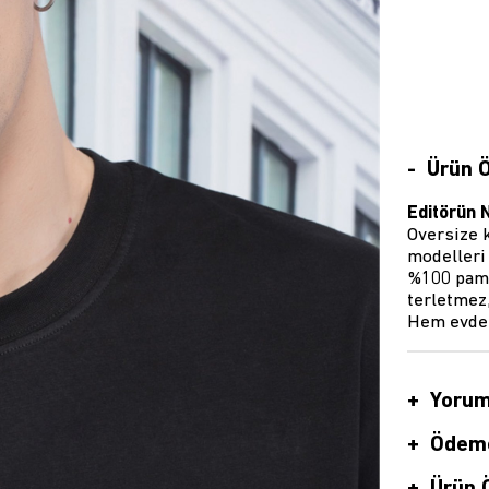
Ürün Ö
Editörün 
Oversize k
modelleri 
%100 pamu
terletmez,
Hem evde h
Yorum
Ödeme
Ürün Ö