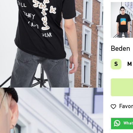
Beden
S
M
Favor
Whats