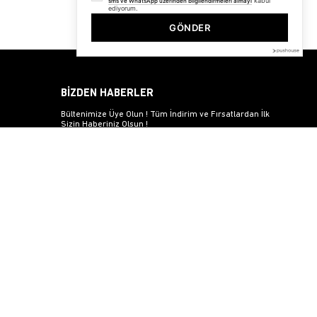
kabul
sms ve WhatsApp üzerinden bilgilendirmeleri almayı
ediyorum.
GÖNDER
BİZDEN HABERLER
Bültenimize Üye Olun ! Tüm İndirim ve Fırsatlardan İlk
Sizin Haberiniz Olsun !
Üyelik koşullarını
ve
kişisel verilerimin
korunmasını kabul
ediyorum.
© 2025
trendiz.com.tr
- Powered by
Brand
mentor