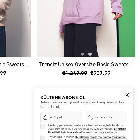
Trendiz Unisex Oversize Basic Sweatshirt Hoodie Taş
Trendiz Unisex Oversize Basic Sweatshirt Hoodie Lila
,99
₺1.249,99
₺937,99
BÜLTENE ABONE OL
Telefon numaranı girerek sana özel kampanyalardan
haberdar ol.
Tanıtım, pazarlama, reklam ve benzeri amaçlarla tarafıma
ticari elektronik ileti gönderilmesine izin veriyorum.
Elektronik
'ni okudum onay veriyorum.
Ticari İleti Aydınlatma Metni
Paylaştığım bilgilerin
KVKK kapsamında tarafınızca korunmasını,