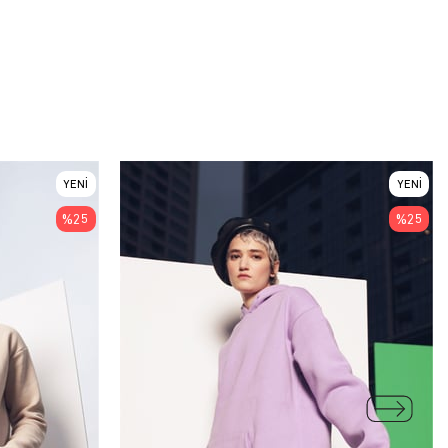
YENI
YENI
ÜRÜN
ÜRÜN
%25
%25