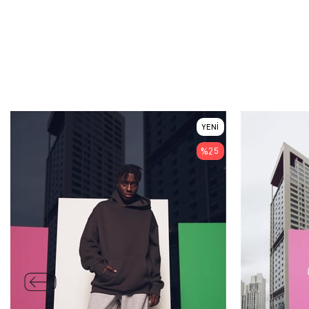
YENI
ÜRÜN
%25