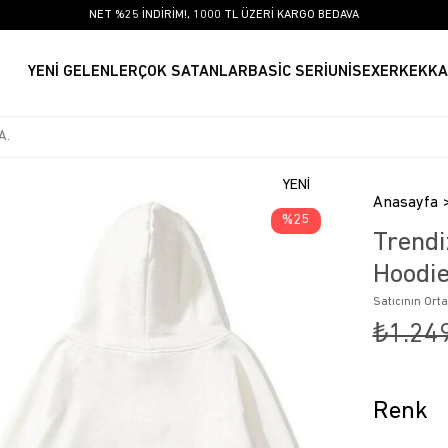
NET %25 İNDİRİM!, 1000 TL ÜZERİ KARGO BEDAVA
YENİ GELENLER
ÇOK SATANLAR
BASİC SERİ
UNİSEX
ERKEK
KA
YENI
Anasayfa
ÜRÜN
25
Trendi
Hoodi
Satıcının Ort
₺1.24