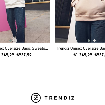
Trendiz Unisex Oversize Basic Sweatshirt Hoodie Beyaz
.249,99
₺937,99
₺1.249,99
₺937