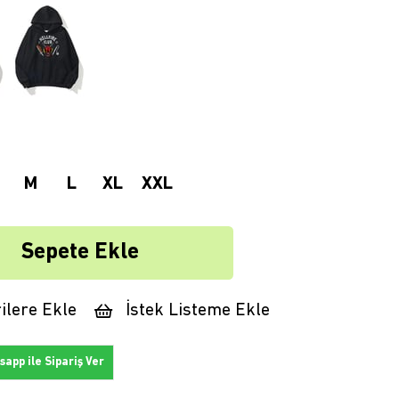
M
L
XL
XXL
ilere Ekle
İstek Listeme Ekle
app ile Sipariş Ver