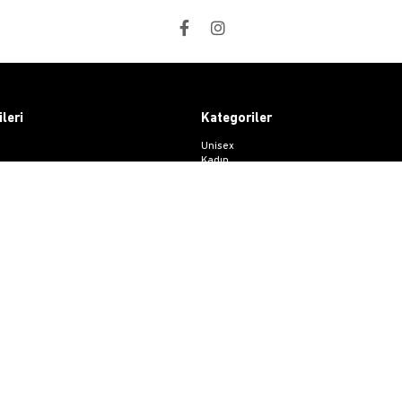
ileri
Kategoriler
Unisex
Kadın
at
Erkek
i
Basic Seri
ri Destek
esi
 Sözleşmesi
me Formu