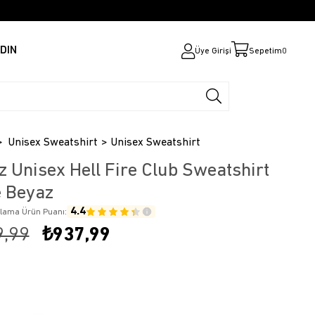
DIN
Üye Girişi
Sepetim
0
Unisex Sweatshirt
Unisex Sweatshirt
z Unisex Hell Fire Club Sweatshirt
e Beyaz
4.4
alama Ürün Puanı:
9,99
₺937,99