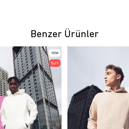
Benzer Ürünler
YENI
ÜRÜN
%25