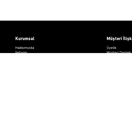
Kurumsal
Müşteri İlişk
Hakkımızda
Üyelik
İletişim
Müşteri Destek
Gizlilik ve Güvenlik
Kargo & Teslim
KVKK
Sipariş İşlemler
ETK Bilgilendirme Metni
Whatsapp Müşte
Üyelik Sözleşm
Mesafeli Satış
Ön Bilgilendir
Kargo Takip