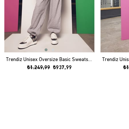
Trendiz Unisex Oversize Basic Sweatshirt Hoodie Antrasit
₺1.249,99
₺937,99
₺1