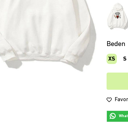
Beden
XS
S
Favor
Whats